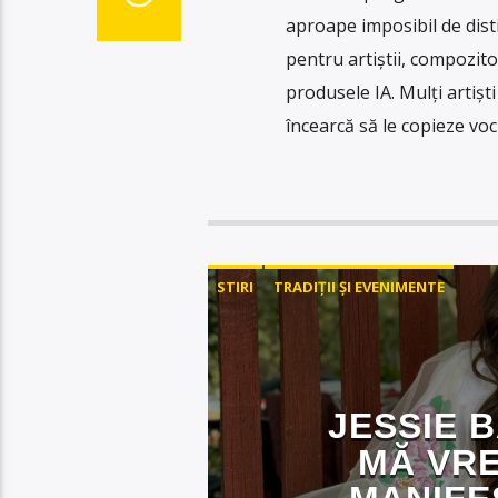
aproape imposibil de disti
pentru artiștii, compozito
produsele IA. Mulți artiș
încearcă să le copieze voci
STIRI
TRADIȚII ȘI EVENIMENTE
JESSIE 
MĂ VRE