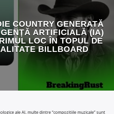
DIE COUNTRY GENERATĂ
IGENȚĂ ARTIFICIALĂ (IA)
RIMUL LOC ÎN TOPUL DE
IALITATE BILLBOARD
logice ale AI, multe dintre “compozitiile muzicale” sunt