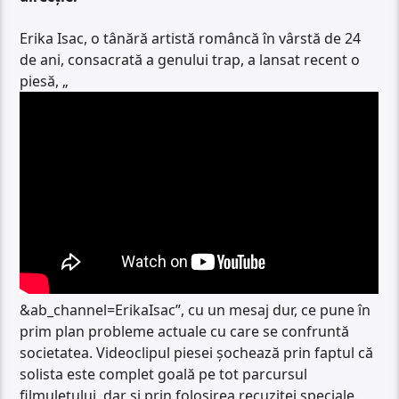
Erika Isac, o tânără artistă româncă în vârstă de 24
de ani, consacrată a genului trap, a lansat recent o
piesă, „
&ab_channel=ErikaIsac
”, cu un mesaj dur, ce pune în
prim plan probleme actuale cu care se confruntă
societatea. Videoclipul piesei șochează prin faptul că
solista este complet goală pe tot parcursul
filmulețului, dar și prin folosirea recuzitei speciale.