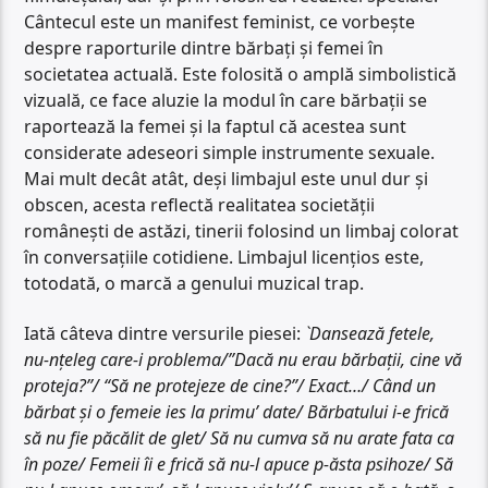
Cântecul este un manifest feminist, ce vorbește
despre raporturile dintre bărbați și femei în
societatea actuală. Este folosită o amplă simbolistică
vizuală, ce face aluzie la modul în care bărbații se
raportează la femei și la faptul că acestea sunt
considerate adeseori simple instrumente sexuale.
Mai mult decât atât, deși limbajul este unul dur și
obscen, acesta reflectă realitatea societății
românești de astăzi, tinerii folosind un limbaj colorat
în conversațiile cotidiene. Limbajul licențios este,
totodată, o marcă a genului muzical trap.
Iată câteva dintre versurile piesei:
`Dansează fetele,
nu-nțeleg care-i problema/”Dacă nu erau bărbații, cine vă
proteja?”/ “Să ne protejeze de cine?”/ Exact…/ Când un
bărbat și o femeie ies la primu’ date/ Bărbatului i-e frică
să nu fie păcălit de glet/ Să nu cumva să nu arate fata ca
în poze/ Femeii îi e frică să nu-l apuce p-ăsta psihoze/ Să