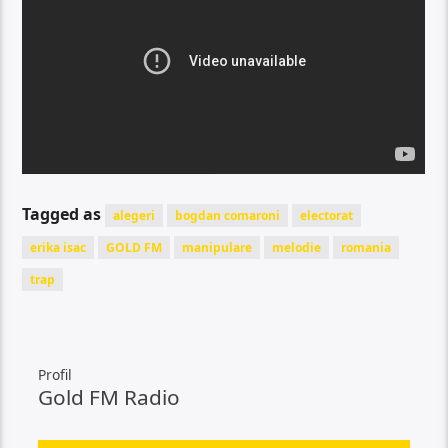
Tagged as
alegeri
bogdan comaroni
electorat
erika isac
GOLD FM
manipulare
melodie
romania
trap
Profil
Gold FM Radio