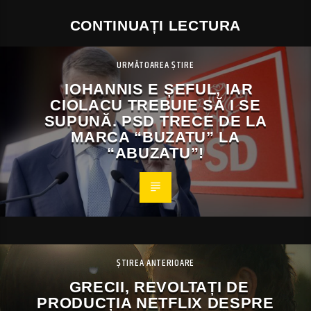
CONTINUAȚI LECTURA
URMĂTOAREA ȘTIRE
IOHANNIS E ȘEFUL, IAR
CIOLACU TREBUIE SĂ I SE
SUPUNĂ. PSD TRECE DE LA
MARCA “BUZATU” LA
“ABUZATU”!
ȘTIREA ANTERIOARE
GRECII, REVOLTAȚI DE
PRODUCȚIA NETFLIX DESPRE