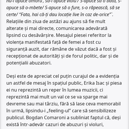
nu-l apuce omoru’, să-l apuce violu’/ S-apuce să o bată, s-
apuce să o-mbete/ S-apuce să o fure, s-o răpească, să se
certe/ “Fata, hai că-ți dau locație live în caz de-orice”`
.
Relațiile din ziua de astăzi au ajuns să fie mult
alterate și mai directe, comunicarea adevărată
lipsind cu desăvârșire. Mesajul piesei referitor la
violența manifestată față de femei a fost cu
siguranță auzit, dar rămâne de văzut dacă a fost și
recepționat de autorități și de forul politic, dar și de
potențialii abuzatori.
Deși este de apreciat cel puțin curajul de a evidenția
un astfel de mesaj în spațiul public, Erika Isac și piesa
ei nu reprezintă un reper în lumea muzicii, ci
reprezintă mai mult un val ce se va sparge mai
devreme sau mai târziu, fără să lase ceva memorabil
în urmă, lipsindu-i „feeling-ul” care să sensibilizeze
publicul. Bogdan Comaroni a subliniat faptul că, deși
există într-adevăr cazuri de abuzuri și violuri,