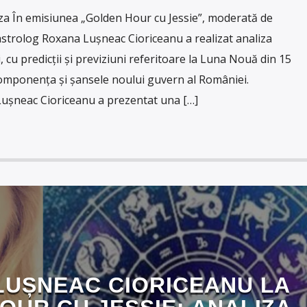
 În emisiunea „Golden Hour cu Jessie”, moderată de
astrolog Roxana Lușneac Cioriceanu a realizat analiza
cu predicții și previziuni referitoare la Luna Nouă din 15
componența și șansele noului guvern al României.
Lușneac Cioriceanu a prezentat una […]
LUȘNEAC CIORICEANU LA