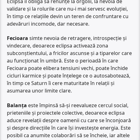
Eclipsa îl obligă să renunțe la orgolii, la nevoia de
validare și la rolurile care nu-i mai servesc evoluției,
în timp ce relațiile devin un teren de confruntare cu
adevăruri incomode, dar necesare.
Fecioara
simte nevoia de retragere, introspecție și
vindecare, deoarece eclipsa activează zona
subconștientului, a fricilor ascunse și a tiparelor care
au funcționat în umbră. Este o perioadă în care
Fecioara poate elibera tensiuni vechi, poate închide
cicluri karmice și poate înțelege ce o autosabotează,
în timp ce Saturn îi cere maturitate în relații și
asumarea unor limite clare.
Balanța
este împinsă să-și reevalueze cercul social,
prieteniile și proiectele colective, deoarece eclipsa
aduce revelații despre oamenii cu care se înconjoară
și despre direcțiile în care își investește energia. Este
posibil ca anumite colaborări să se încheie, iar altele