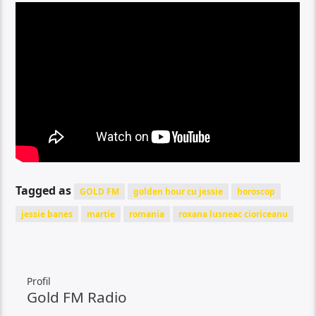
Tagged as
GOLD FM
golden hour cu jessie
horoscop
jessie banes
martie
romania
roxana lusneac cioriceanu
Profil
Gold FM Radio