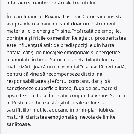
întârzieri și reinterpretări ale trecutului.
În plan financiar, Roxana Lușneac Cioriceanu insistă
asupra ideii că banii nu sunt doar un instrument
material, ci o energie în sine, încărcată de emoțiile,
dorințele și fricile oamenilor. Relația cu prosperitatea
este influențată atât de predispozițiile din harta
natală, cât și de blocajele emoționale și energetice
acumulate în timp. Saturn, planeta bilanțului și a
maturizării, joacă un rol esențial în această perioadă,
pentru că vine să recompenseze disciplina,
responsabilitatea și efortul constant, dar și să
sancționeze superficialitatea, fuga de asumare și
lipsa de structură. În relații, conjuncția Venus-Saturn
în Pești marchează sfârșitul idealizărilor și al
sacrificiilor inutile, aducând în prim-plan iubirea
matură, claritatea emoțională și nevoia de limite
sănătoase.