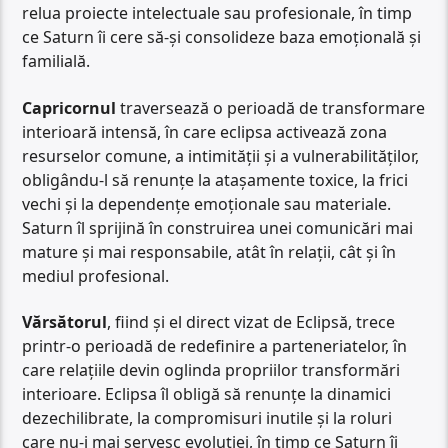
relua proiecte intelectuale sau profesionale, în timp
ce Saturn îi cere să-și consolideze baza emoțională și
familială.
Capricornul
traversează o perioadă de transformare
interioară intensă, în care eclipsa activează zona
resurselor comune, a intimității și a vulnerabilităților,
obligându-l să renunțe la atașamente toxice, la frici
vechi și la dependențe emoționale sau materiale.
Saturn îl sprijină în construirea unei comunicări mai
mature și mai responsabile, atât în relații, cât și în
mediul profesional.
Vărsătorul
, fiind și el direct vizat de Eclipsă, trece
printr-o perioadă de redefinire a parteneriatelor, în
care relațiile devin oglinda propriilor transformări
interioare. Eclipsa îl obligă să renunțe la dinamici
dezechilibrate, la compromisuri inutile și la roluri
care nu-i mai servesc evoluției, în timp ce Saturn îi