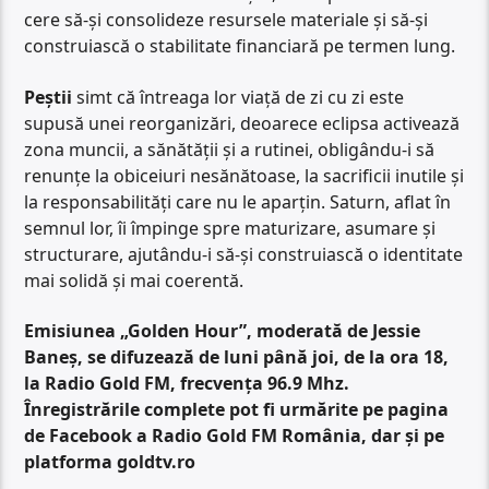
cere să-și consolideze resursele materiale și să-și
construiască o stabilitate financiară pe termen lung.
Peștii
simt că întreaga lor viață de zi cu zi este
supusă unei reorganizări, deoarece eclipsa activează
zona muncii, a sănătății și a rutinei, obligându-i să
renunțe la obiceiuri nesănătoase, la sacrificii inutile și
la responsabilități care nu le aparțin. Saturn, aflat în
semnul lor, îi împinge spre maturizare, asumare și
structurare, ajutându-i să-și construiască o identitate
mai solidă și mai coerentă.
Emisiunea „Golden Hour”, moderată de Jessie
Baneș, se difuzează de luni până joi, de la ora 18,
la Radio Gold FM, frecvența 96.9 Mhz.
Înregistrările complete pot fi urmărite pe pagina
de Facebook a Radio Gold FM România, dar și pe
platforma goldtv.ro