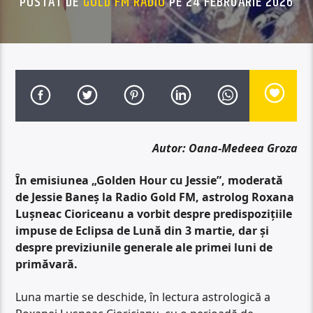
POSTAT DE
GOLD FM RADIO
PE 24 FEBRUARIE 2026
Autor: Oana-Medeea Groza
În emisiunea „Golden Hour cu Jessie”, moderată
de Jessie Baneș la Radio Gold FM, astrolog Roxana
Lușneac Cioriceanu a vorbit despre predispozițiile
impuse de Eclipsa de Lună din 3 martie, dar și
despre previziunile generale ale primei luni de
primăvară.
Luna martie se deschide, în lectura astrologică a