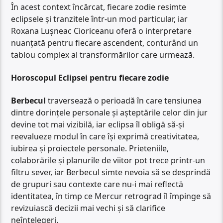
În acest context încărcat, fiecare zodie resimte
eclipsele și tranzitele într-un mod particular, iar
Roxana Lușneac Cioriceanu oferă o interpretare
nuanțată pentru fiecare ascendent, conturând un
tablou complex al transformărilor care urmează.
Horoscopul Eclipsei pentru fiecare zodie
Berbecul
traversează o perioadă în care tensiunea
dintre dorințele personale și așteptările celor din jur
devine tot mai vizibilă, iar eclipsa îl obligă să-și
reevalueze modul în care își exprimă creativitatea,
iubirea și proiectele personale. Prieteniile,
colaborările și planurile de viitor pot trece printr-un
filtru sever, iar Berbecul simte nevoia să se desprindă
de grupuri sau contexte care nu-i mai reflectă
identitatea, în timp ce Mercur retrograd îl împinge să
revizuiască decizii mai vechi și să clarifice
neînțelegeri.