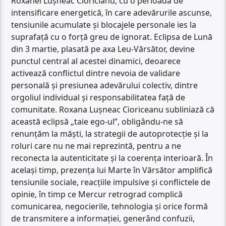
Roxanei Lușneac Cioricianu, cu o perioadă de
intensificare energetică, în care adevărurile ascunse,
tensiunile acumulate și blocajele personale ies la
suprafață cu o forță greu de ignorat. Eclipsa de Lună
din 3 martie, plasată pe axa Leu-Vărsător, devine
punctul central al acestei dinamici, deoarece
activează conflictul dintre nevoia de validare
personală și presiunea adevărului colectiv, dintre
orgoliul individual și responsabilitatea față de
comunitate. Roxana Lușneac Cioriceanu subliniază că
această eclipsă „taie ego-ul”, obligându-ne să
renunțăm la măști, la strategii de autoprotecție și la
roluri care nu ne mai reprezintă, pentru a ne
reconecta la autenticitate și la coerența interioară. În
același timp, prezența lui Marte în Vărsător amplifică
tensiunile sociale, reacțiile impulsive și conflictele de
opinie, în timp ce Mercur retrograd complică
comunicarea, negocierile, tehnologia și orice formă
de transmitere a informației, generând confuzii,