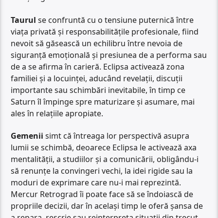
Taurul
se confruntă cu o tensiune puternică între
viața privată și responsabilitățile profesionale, fiind
nevoit să găsească un echilibru între nevoia de
siguranță emoțională și presiunea de a performa sau
de a se afirma în carieră. Eclipsa activează zona
familiei și a locuinței, aducând revelații, discuții
importante sau schimbări inevitabile, în timp ce
Saturn îl împinge spre maturizare și asumare, mai
ales în relațiile apropiate.
Gemenii
simt că întreaga lor perspectivă asupra
lumii se schimbă, deoarece Eclipsa le activează axa
mentalității, a studiilor și a comunicării, obligându-i
să renunțe la convingeri vechi, la idei rigide sau la
moduri de exprimare care nu-i mai reprezintă.
Mercur Retrograd îi poate face să se îndoiască de
propriile decizii, dar în același timp le oferă șansa de
a repara, rescrie sau reinterpreta situații din trecut,