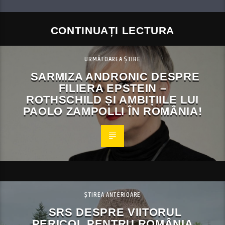
CONTINUAȚI LECTURA
URMĂTOAREA ȘTIRE
SARMIZA ANDRONIC DESPRE
FILIERA EPSTEIN –
ROTHSCHILD ȘI AMBIȚIILE LUI
PAOLO ZAMPOLLI ÎN ROMÂNIA!
ȘTIREA ANTERIOARE
SRS DESPRE VIITORUL
PERICOL PENTRU ROMÂNIA