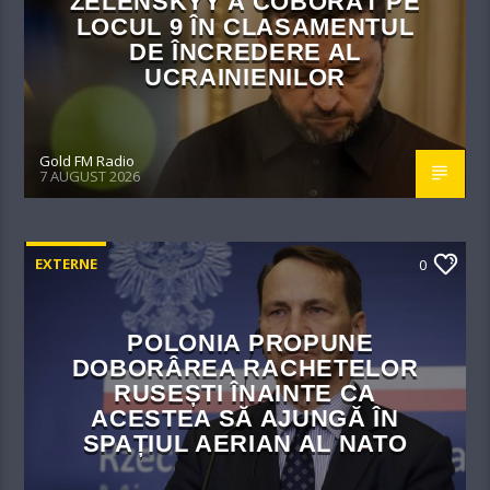
ZELENSKYY A COBORÂT PE
LOCUL 9 ÎN CLASAMENTUL
DE ÎNCREDERE AL
UCRAINIENILOR
Gold FM Radio
7 AUGUST 2026
EXTERNE
0
POLONIA PROPUNE
DOBORÂREA RACHETELOR
RUSEȘTI ÎNAINTE CA
ACESTEA SĂ AJUNGĂ ÎN
SPAȚIUL AERIAN AL NATO