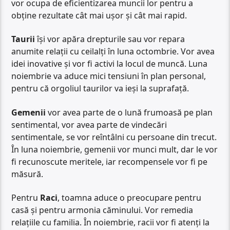
vor ocupa de eficientizarea muncii lor pentru a
obține rezultate cât mai ușor și cât mai rapid.
Taurii
își vor apăra drepturile sau vor repara
anumite relații cu ceilalți în luna octombrie. Vor avea
idei inovative și vor fi activi la locul de muncă. Luna
noiembrie va aduce mici tensiuni în plan personal,
pentru că orgoliul taurilor va ieși la suprafață.
Gemenii
vor avea parte de o lună frumoasă pe plan
sentimental, vor avea parte de vindecări
sentimentale, se vor reîntâlni cu persoane din trecut.
În luna noiembrie, gemenii vor munci mult, dar le vor
fi recunoscute meritele, iar recompensele vor fi pe
măsură.
Pentru
Raci
, toamna aduce o preocupare pentru
casă și pentru armonia căminului. Vor remedia
relațiile cu familia. În noiembrie, racii vor fi atenți la