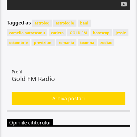
Tagged as
astrolog
astrologie
bani
camelia patrascanu
cariera
GOLD FM
horoscop
jessie
octombrie
previziuni
romania
toamna
zodiac
Profil
Gold FM Radio
Arhiva postari
Opiniile cititorului