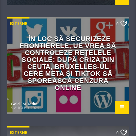
EXTERNE
0
ÎN LOC SĂ SECURIZEZE
FRONTIERELE, UE VREA SĂ
CONTROLEZE REȚELELE
SOCIALE: DUPĂ CRIZA DIN
CEUTA, BRUXELLES-UL
CERE META ȘI TIKTOK SĂ
SPOREASCĂ CENZURA
ONLINE
Gold FM Radio
9 AUGUST 2026
EXTERNE
0