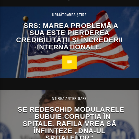
URMĂTOAREA ȘTIRE
SRS: MAREA PROBLEMĂ A
SUA ESTE PIERDEREA
CREDIBILITĂȚII ȘI ÎNCREDERII
INTERNAȚIONALE.
ȘTIREA ANTERIOARE
SE REDESCHID MODULARELE
– BUBUIE CORUPȚIA ÎN
SPITALE. RAFILA VREA SĂ
ÎNFIINȚEZE „DNA-UL
SPITALELOR”