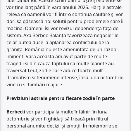
libertăților lor. Aceste schimbări bruște și violente se
vor ține lanț până în vara anului 2025. Hărțile astrale
relevă că oamenii vor fi într-o continuă căutare și vor
dori să găsească noi soluții pentru problemele care îi
macină. Oamenii își vor revizui dependența față de
sistem. Axa Berbec-Balanță favorizează negocierile
ce ar putea duce la aplanarea conflictului de la
graniță. România nu este amenințată de un război
iminent. Vara aceasta am avut parte de multe
tragedii și din cauza faptului că multe planete au
traversat Leul, zodie care aduce foarte mult
dramatism și fenomene intense, însă luna octombrie
vine cu schimbări majore.
Previziuni astrale pentru fiecare zodie în parte
Berbecii
vor participa la multe întâlniri în luna
octombrie și vor fi ghidați să treacă prin filtrul
personal anumite decizii și emoții. În noiembrie se