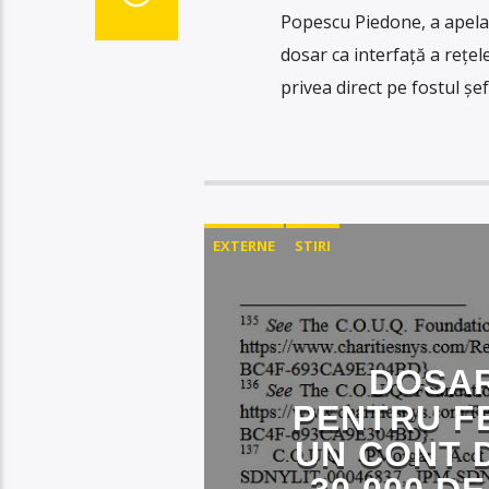
Popescu Piedone, a apelat 
dosar ca interfață a rețel
privea direct pe fostul șe
EXTERNE
STIRI
DOSAR
PENTRU F
UN CONT D