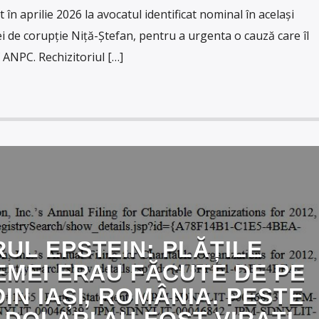
în aprilie 2026 la avocatul identificat nominal în același
ei de corupție Niță-Ștefan, pentru a urgenta o cauză care îl
f ANPC. Rechizitoriul […]
UL EPSTEIN: PLĂȚILE
EMEI ERAU FĂCUTE DE PE
IN IAȘI, ROMÂNIA. PESTE