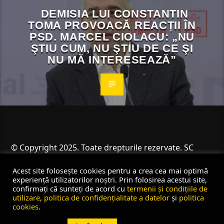
DEMISIA LUI CONSTANTIN
TOMA PROVOACĂ REACȚII ÎN
PSD. MARCEL CIOLACU: „NU
ŞTIU CUM, NU ŞTIU DE CE ŞI
NU MĂ INTERESEAZĂ”
© Copyright 2025. Toate drepturile rezervate. SC
Angus Resources SRL
Acest site folosește cookies pentru a crea cea mai optimă
experiență utilizatorilor noștri. Prin folosirea acestui site,
confirmați că sunteți de acord cu
termenii și condițiile de
utilizare
,
politica de confidențialitate a datelor
și
politica
cookies
.