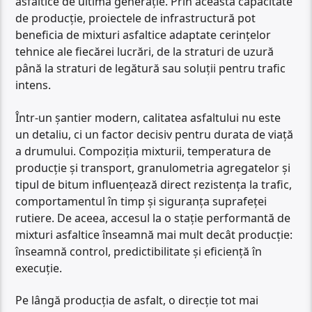
asfaltice de ultimă generație. Prin această capacitate
de producție, proiectele de infrastructură pot
beneficia de mixturi asfaltice adaptate cerințelor
tehnice ale fiecărei lucrări, de la straturi de uzură
până la straturi de legătură sau soluții pentru trafic
intens.
Într-un șantier modern, calitatea asfaltului nu este
un detaliu, ci un factor decisiv pentru durata de viață
a drumului. Compoziția mixturii, temperatura de
producție și transport, granulometria agregatelor și
tipul de bitum influențează direct rezistența la trafic,
comportamentul în timp și siguranța suprafeței
rutiere. De aceea, accesul la o stație performantă de
mixturi asfaltice înseamnă mai mult decât producție:
înseamnă control, predictibilitate și eficiență în
execuție.
Pe lângă producția de asfalt, o direcție tot mai