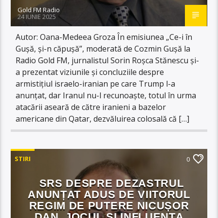
Gold FM Radio
24 IUNIE 2025
Autor: Oana-Medeea Groza În emisiunea „Ce-i în
Gușă, și-n căpușă”, moderată de Cozmin Gușă la
Radio Gold FM, jurnalistul Sorin Roșca Stănescu și-
a prezentat viziunile și concluziile despre
armistițiul israelo-iranian pe care Trump l-a
anunțat, dar Iranul nu-l recunoaște, totul în urma
atacării aseară de către iranieni a bazelor
americane din Qatar, dezvăluirea colosală că […]
STIRI
0
SRS DESPRE DEZASTRUL
ANUNȚAT ADUS DE VIITORUL
REGIM DE PUTERE NICUȘOR
DAN, JOCUL ȘI INFLUENȚA