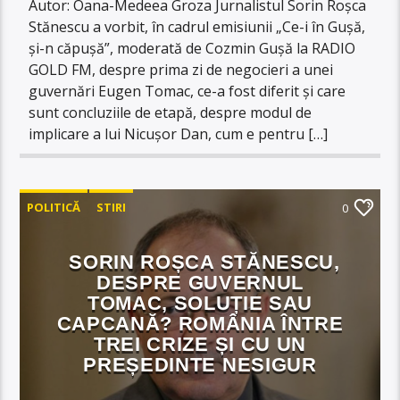
Autor: Oana-Medeea Groza Jurnalistul Sorin Roșca
Stănescu a vorbit, în cadrul emisiunii „Ce-i în Gușă,
și-n căpușă”, moderată de Cozmin Gușă la RADIO
GOLD FM, despre prima zi de negocieri a unei
guvernări Eugen Tomac, ce-a fost diferit și care
sunt concluziile de etapă, despre modul de
implicare a lui Nicușor Dan, cum e pentru […]
POLITICĂ
STIRI
0
SORIN ROȘCA STĂNESCU,
DESPRE GUVERNUL
TOMAC, SOLUȚIE SAU
CAPCANĂ? ROMÂNIA ÎNTRE
TREI CRIZE ȘI CU UN
PREȘEDINTE NESIGUR