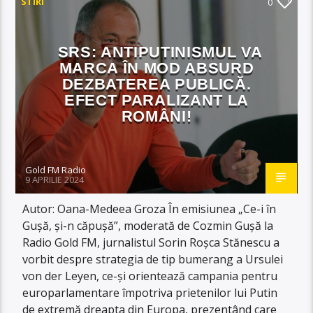
STIRI
0
SRS: ANTIPUTINISMUL VA
MARCA ÎN MOD ABSURD
DEZBATEREA PUBLICĂ.
EFECT PARALIZANT LA
ROMÂNI!
Gold FM Radio
9 APRILIE 2024
Autor: Oana-Medeea Groza În emisiunea „Ce-i în
Gușă, și-n căpușă”, moderată de Cozmin Gușă la
Radio Gold FM, jurnalistul Sorin Roșca Stănescu a
vorbit despre strategia de tip bumerang a Ursulei
von der Leyen, ce-și orientează campania pentru
europarlamentare împotriva prietenilor lui Putin
de extremă dreapta din Europa, prezentând care