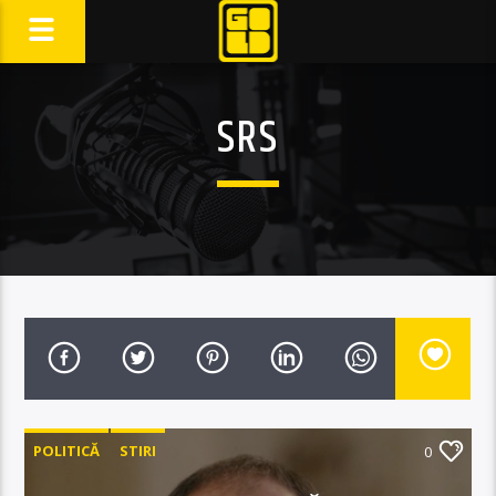
SRS
POLITICĂ
STIRI
0