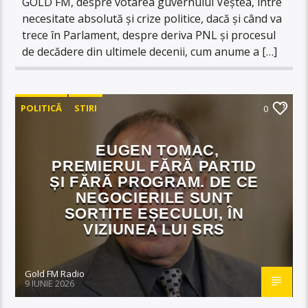
GOLD FM, despre votarea guvernului Veștea, între
necesitate absolută și crize politice, dacă și când va
trece în Parlament, despre deriva PNL și procesul
de decădere din ultimele decenii, cum anume a […]
POLITICĂ
STIRI
0
EUGEN TOMAC,
PREMIERUL FĂRĂ PARTID
ȘI FĂRĂ PROGRAM. DE CE
NEGOCIERILE SUNT
SORTITE EȘECULUI, ÎN
VIZIUNEA LUI SRS
Gold FM Radio
9 IUNIE 2026