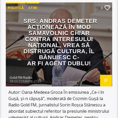
POLITICĂ
STIRI
0
SRS: ANDRAS DEMETER
ACȚIONEAZĂ ÎN MOD
SAMAVOLNIC CHIAR
CONTRA INTERESULUI
NAȚIONAL, VREA SĂ
DISTRUGĂ CULTURA, ÎL
BĂNUIESC C-
AR FI AGENT DUBLU!
Gold FM Radio
28 OCTOMBRIE 2025
Autor: Oana-Medeea Groza În emisiunea „Ce-i în
Gușă, și-n căpușă”, moderată de Cozmin Gușă la
Radio Gold FM, jurnalistul Sorin Roșca Stănescu a
abordat subiectul referitor la presiunile ministrului
udemerist al culturii, Andras Demeter, pentru