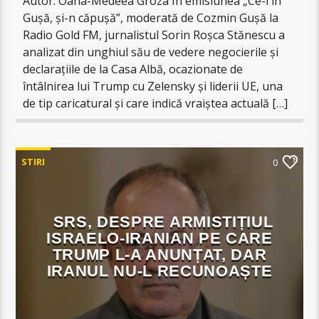
Autor: Oana-Medeea Groza În emisiunea „Ce-i în
Gușă, și-n căpușă”, moderată de Cozmin Gușă la
Radio Gold FM, jurnalistul Sorin Roșca Stănescu a
analizat din unghiul său de vedere negocierile și
declarațiile de la Casa Albă, ocazionate de
întâlnirea lui Trump cu Zelensky și liderii UE, una
de tip caricatural și care indică vraiștea actuală […]
STIRI
0
SRS, DESPRE ARMISTIȚIUL
ISRAELO-IRANIAN PE CARE
TRUMP L-A ANUNȚAT, DAR
IRANUL NU-L RECUNOAȘTE