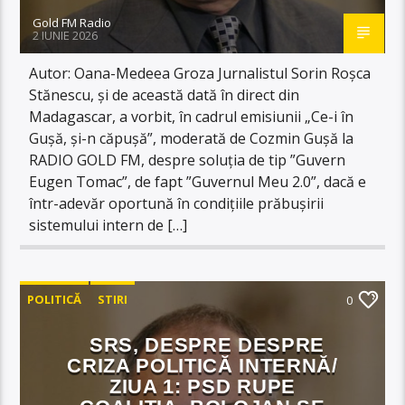
Gold FM Radio
2 IUNIE 2026
Autor: Oana-Medeea Groza Jurnalistul Sorin Roșca
Stănescu, și de această dată în direct din
Madagascar, a vorbit, în cadrul emisiunii „Ce-i în
Gușă, și-n căpușă”, moderată de Cozmin Gușă la
RADIO GOLD FM, despre soluția de tip ”Guvern
Eugen Tomac”, de fapt ”Guvernul Meu 2.0”, dacă e
într-adevăr oportună în condițiile prăbușirii
sistemului intern de […]
POLITICĂ
STIRI
0
SRS, DESPRE DESPRE
CRIZA POLITICĂ INTERNĂ/
ZIUA 1: PSD RUPE