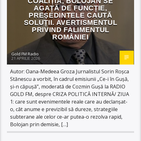
COALIȚIA, BOLOJAN SE
AGAȚĂ DE FUNCȚIE,
PREȘEDINTELE CAUTĂ
SOLUȚII. AVERTISMENTUL
PRIVIND FALIMENTUL
ROMÂNIEI
Gold FM Radio
21 APRILIE 2026
Autor: Oana-Medeea Groza Jurnalistul Sorin Roșca
Stănescu a vorbit, în cadrul emisiunii „Ce-i în Gușă,
și-n căpușă”, moderată de Cozmin Gușă la RADIO
GOLD FM, despre CRIZA POLITICĂ INTERNĂ/ ZIUA
1: care sunt evenimentele reale care au declanșat-
o, cât anume e previzibil să dureze, strategiile
subterane ale celor ce-ar putea-o rezolva rapid,
Bolojan prin demisie, […]