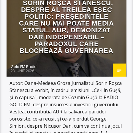
SORIN ROȘCA STĂNESCU,
DESPRE AL TREILEA EȘEC
POLITIC: PREȘEDINTELE
CARE NU MAI POATE MEDIA
STATUL. AUR, DEMONIZAT
DAR INDISPENSABIL –
PARADOXUL CARE
BLOCHEAZĂ GUVERNAREA
Gold FM Radio
23 IUNIE 2026
Autor: Oana-Medeea Groza Jurnalistul Sorin Roșca
Stănescu a vorbit, în cadrul emisiunii „Ce-i în Gușă,
și-n căpușă”, moderată de Cozmin Gușă la RADIO
GOLD FM, despre insuccesul învestirii guvernului
Veștea, contribuția AUR la salvarea partidei
soroșiste, ce-a reușit și ce-a pierdut George
Simion, despre Nicușor Dan, cum va continua jocul
învestirii și spectrul alegerilor anticipate. […]