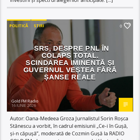
POLITICĂ
STIRI
0
SRS, DESPRE PNL ÎN
COLAPS TOTAL.
SCINDAREA IMINENTĂ ȘI
GUVERNUL VEȘTEA FĂRĂ
ȘANSE REALE
Gold FM Radio
16 IUNIE 2026
Autor: Oana-Medeea Groza Jurnalistul Sorin Roșca
Stănescu a vorbit, în cadrul emisiunii „Ce-i în Gușă,
și-n căpușă”, moderată de Cozmin Gușă la RADIO