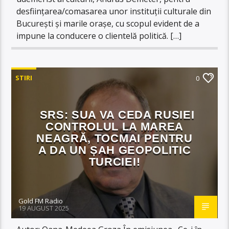
desființarea/comasarea unor instituții culturale din
București și marile orașe, cu scopul evident de a
impune la conducere o clientelă politică. […]
STIRI
0
SRS: SUA VA CEDA RUSIEI
CONTROLUL LA MAREA
NEAGRĂ, TOCMAI PENTRU
A DA UN ȘAH GEOPOLITIC
TURCIEI!
Gold FM Radio
19 AUGUST 2025