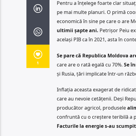
Pentru a înțelege foarte clar situa
pe mai multe planuri. O primă coo
economică în sine pe care o are 
ultimii șapte ani.
Petrișor Peiu ex
același PIB ca în 2021, asta în cont
Se pare că Republica Moldova are
1
care are o rată egală cu 70%.
Se în
și Rusia, țări implicate într-un răz
Inflația aceasta exagerat de ridicat
care au nevoie cetățenii. Deși Rep
producător agricol, produsele
ali
confruntă cu o creștere teribilă a pr
Facturile la energie s-au scumpi