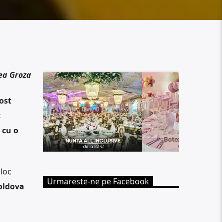
ea Groza
ost
t
 cu o
loc
Urmareste-ne pe Facebook
Moldova