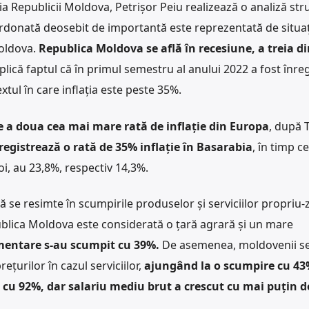
ția Republicii Moldova, Petrișor Peiu realizează o analiză str
rdonată deosebit de importantă este reprezentată de situaț
Moldova.
Republica Moldova se află în recesiune, a treia di
plică faptul că în primul semestru al anului 2022 a fost înreg
extul în care inflația este peste 35%.
 a doua cea mai mare rată de inflație din Europa
, după 
registrează o rată de 35% inflație în Basarabia
, în timp c
boi, au 23,8%, respectiv 14,3%.
ă se resimte în scumpirile produselor și serviciilor propriu-
ublica Moldova este considerată o țară agrară și un mare
mentare s-au scumpit cu 39%.
De asemenea, moldovenii s
ețurilor în cazul serviciilor,
ajungând la o scumpire cu 43
t cu 92%, dar salariu mediu brut a crescut cu mai puțin d