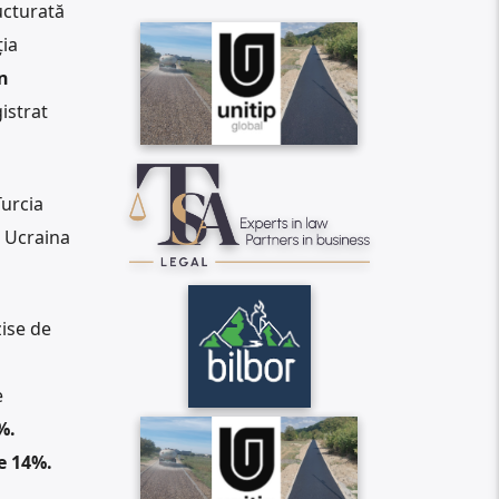
ucturată
ia
n
istrat
Turcia
e Ucraina
zise de
e
%.
e 14%.