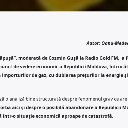
Autor: Oana-Mede
 căpușă”, moderată de Cozmin Gușă la Radio Gold FM, a f
 punct de vedere economic a Republicii Moldova, întrucâ
importurilor de gaz, cu dublarea prețurilor la energie și
ză o analiză bine structurată despre fenomenul grav ce are 
vorba aici și despre o posibilă abandonare a Republicii 
ă într-o situație economică aproape de catastrofă.