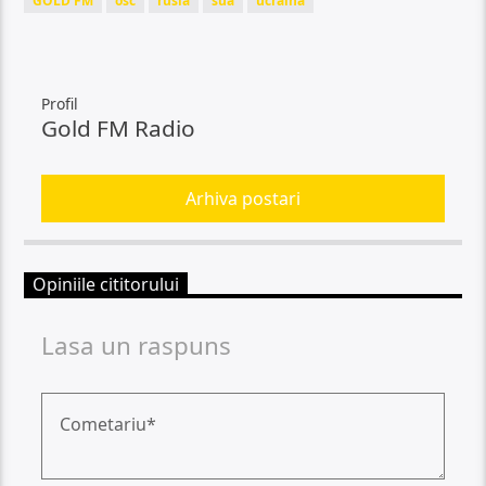
GOLD FM
osc
rusia
sua
ucraina
Profil
Gold FM Radio
Arhiva postari
Opiniile cititorului
Lasa un raspuns