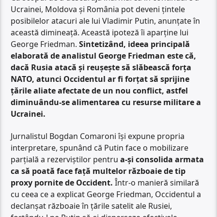
Ucrainei, Moldova și România pot deveni țintele
posibilelor atacuri ale lui Vladimir Putin, anunțate în
această dimineață. Această ipoteză îi aparține lui
George Friedman.
Sintetizând, ideea principală
elaborată de analistul George Friedman este că,
dacă Rusia atacă și reușește să slăbească forța
NATO, atunci Occidentul ar fi forțat să sprijine
țările aliate afectate de un nou conflict, astfel
diminuându-se alimentarea cu resurse militare a
Ucrainei.
Jurnalistul Bogdan Comaroni își expune propria
interpretare, spunând că Putin face o mobilizare
parțială a rezerviștilor pentru
a-și consolida armata
ca să poată face față multelor războaie de tip
proxy pornite de Occident.
Într-o manieră similară
cu ceea ce a explicat George Friedman, Occidentul a
declanșat războaie în țările satelit ale Rusiei,