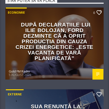
S-AR PUTEA SĂ VĂ PLACĂ
ECONOMIE
0
DUPĂ DECLARAȚIILE LUI
ILIE BOLOJAN, FORD
DEZMINTE CĂ A OPRIT
PRODUCȚIA DIN CAUZA
CRIZEI ENERGETICE: „ESTE
VACANȚA DE VARĂ
PLANIFICATĂ”
Gold FM Radio
5 AUGUST 2026
EXTERNE
0
SUA RENUNȚĂ LA