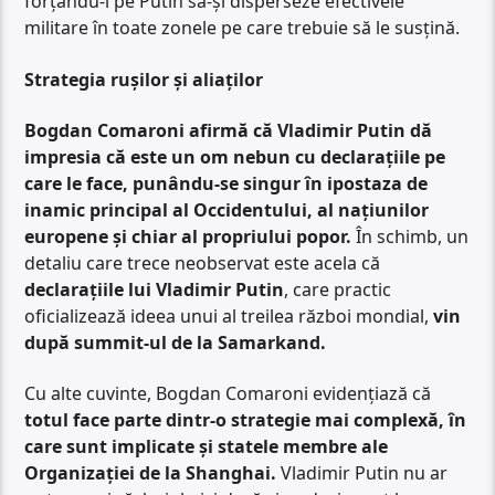
forțându-l pe Putin să-și disperseze efectivele
militare în toate zonele pe care trebuie să le susțină.
Strategia rușilor și aliaților
Bogdan Comaroni afirmă că Vladimir Putin dă
impresia că este un om nebun cu declarațiile pe
care le face, punându-se singur în ipostaza de
inamic principal al Occidentului, al națiunilor
europene și chiar al propriului popor.
În schimb, un
detaliu care trece neobservat este acela că
declarațiile lui Vladimir Putin
, care practic
oficializează ideea unui al treilea război mondial,
vin
după summit-ul de la Samarkand.
Cu alte cuvinte, Bogdan Comaroni evidențiază că
totul face parte dintr-o strategie mai complexă, în
care sunt implicate și statele membre ale
Organizației de la Shanghai.
Vladimir Putin nu ar