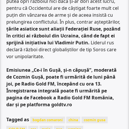
putea opri războiul nici dacă și-ar dori acest lucru,
pentru că Occidentul are de câștigat foarte mult cel
puțin din vânzarea de arme și de aceea insistă cu
prelungirea conflictului. În plus, contrar așteptărilor,
țările asiatice sunt aliații Federației Ruse, pozând
în critici ai războiul din Ucraina, când de fapt ei
sprijină inițiativa lui Vladimir Putin.
Liderul rus
declară război direct globaliștilor de tip Soros care
vor unipolaritate.
Emisiunea „Ce-i în Gușă, și-n căpușă”, moderată
de Cozmin Gușă, poate fi urmărită de luni până
joi, pe Radio Gold FM, începând cu ora 13.
Înregistrarea integrală poate fi urmărită pe
pagina de Facebook a Radio Gold FM România,
dar și pe platforma goldtv.ro
Tagged as
bogdan comaroni
china
cozmin gusa