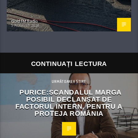
Gold FM Radio
5 AUGUST 2026
CONTINUAȚI LECTURA
URMĂTOAREA ȘTIRE
PURICE:SCANDALUL MARGA
POSIBIL DECLANȘAT DE
FACTORUL INTERN, PENTRU A
PROTEJA ROMÂNIA