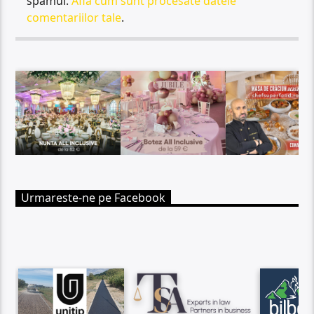
spamul.
Află cum sunt procesate datele
comentariilor tale
.
Urmareste-ne pe Facebook