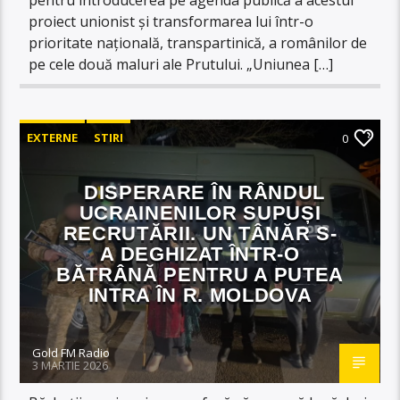
proiect unionist și transformarea lui într-o
prioritate națională, transpartinică, a românilor de
pe cele două maluri ale Prutului. „Uniunea […]
EXTERNE
STIRI
0
DISPERARE ÎN RÂNDUL
UCRAINENILOR SUPUȘI
RECRUTĂRII. UN TÂNĂR S-
A DEGHIZAT ÎNTR-O
BĂTRÂNĂ PENTRU A PUTEA
INTRA ÎN R. MOLDOVA
Gold FM Radio
3 MARTIE 2026