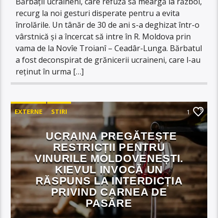
Bărbații ucraineni, care refuză să meargă la război,
recurg la noi gesturi disperate pentru a evita
înrolările. Un tânăr de 30 de ani s-a deghizat într-o
vârstnică și a încercat să intre în R. Moldova prin
vama de la Novîe Troianî – Ceadâr-Lunga. Bărbatul
a fost deconspirat de grănicerii ucraineni, care l-au
reținut în urma […]
EXTERNE
STIRI
1
UCRAINA PREGĂTEȘTE
RESTRICȚII PENTRU
VINURILE MOLDOVENEȘTI.
KIEVUL INVOCĂ UN
RĂSPUNS LA INTERDICȚIA
PRIVIND CARNEA DE
PASĂRE