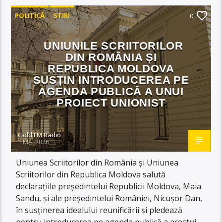
POLITICĂ
STIRI
0
UNIUNILE SCRIITORILOR
DIN ROMÂNIA ȘI
REPUBLICA MOLDOVA
SUSȚIN INTRODUCEREA PE
AGENDA PUBLICĂ A UNUI
PROIECT UNIONIST
Gold FM Radio
1 MAI 2026
Uniunea Scriitorilor din România și Uniunea
Scriitorilor din Republica Moldova salută
declarațiile președintelui Republicii Moldova, Maia
Sandu, și ale președintelui României, Nicușor Dan,
în susținerea idealului reunificării și pledează
pentru introducerea pe agenda publică a acestui