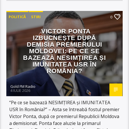
POLITICĂ
STIRI
0
VICTOR PONTA
IZBUCNEȘTE DUPĂ
DEMISIA PREMIERULUI
MOLDOVEI: PE CE SE
BAZEAZĂ NESIMȚIREA ȘI
IMUNITATEA USR ÎN
ROMÂNIA?
Gold FM Radio
4 IULIE 2026
“Pe ce se bazează NESIMȚIREA și IMUNITATEA
USR în România?” – Asta se întreabă fostul premier
Victor Ponta, după ce premierul Republicii Moldova
a demisionat. Ponta face aluzie la primarul