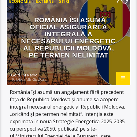
ECONOMIE
EXTERNE
STIRI
0
ROMÂNIA ÎȘI ASUMĂ
OFICIAL ASIGURAREA
INTEGRALĂ A
NECESARULUI ENERGETIC
AL REPUBLICII MOLDOVA,
PE TERMEN NELIMITAT
Gold FM Radio
10 DECEMBRIE 2025
România își asumă un angajament fără precedent
față de Republica Moldova și anume să acopere
integral necesarul energetic al Republicii Moldova,
„oricând și pe termen nelimitat”. Intenția este
exprimată în noua Strategie Energetică 2025-2035
cu perspectiva 2050, publicată pe site-
ul Ministerului Energiei de la București, care