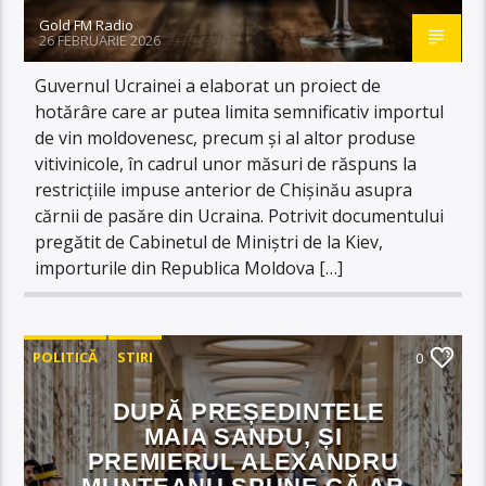
Gold FM Radio
26 FEBRUARIE 2026
Guvernul Ucrainei a elaborat un proiect de
hotărâre care ar putea limita semnificativ importul
de vin moldovenesc, precum și al altor produse
vitivinicole, în cadrul unor măsuri de răspuns la
restricțiile impuse anterior de Chișinău asupra
cărnii de pasăre din Ucraina. Potrivit documentului
pregătit de Cabinetul de Miniștri de la Kiev,
importurile din Republica Moldova […]
POLITICĂ
STIRI
0
DUPĂ PREȘEDINTELE
MAIA SANDU, ȘI
PREMIERUL ALEXANDRU