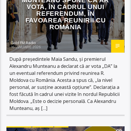
MUNTEANU SPUNE CĂ AR
VOTA, ÎN CADRUL UNUI
REFERENDUM, ÎN
FAVOAREA REUNIRII CU
ROMÂNIA
Gold FM Radio
16 IANUARIE 2026
După președintele Maia Sandu, și premierul
Alexandru Munteanu a declarat că ar vota „DA” la
un eventual referendum privind reunirea R.
Moldova cu România. Acesta a spus că, „la nivel
personal, ar susține această opțiune”. Declarația a
fost făcută în cadrul unei vizite în nordul Republicii
Moldova. „Este o decizie personală. Ca Alexandru
Munteanu, aș […]