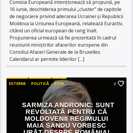
Comisia Europeană intenționează să propună, pe
16 iunie, deschiderea primului „cluster” de capitole
de negociere privind aderarea Ucrainei și Republicii
Moldova la Uniunea Europeană, relatează Euractiv,
citând un oficial european de rang înalt.
Propunerea urmează să fie prezentată în cadrul
reuniunii miniștrilor afacerilor europene din
Consiliul Afaceri Generale de la Bruxelles.
Calendarul ar permite liderilor […]
EXTERNE
POLITICĂ
STIRI
0
SARMIZA ANDRONIC: SUNT
REVOLTATĂ PENTRU CĂ
MOLDOVENII REGIMULUI
MAIA SANDU VORBESC
URÂT DESPRE ROMÂNIA!