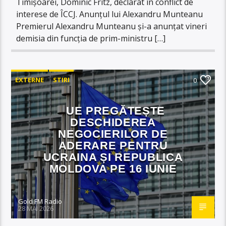
Timișoarei, Dominic Fritz, declarat în conflict de
interese de ÎCCJ. Anunțul lui Alexandru Munteanu
Premierul Alexandru Munteanu şi-a anunţat vineri
demisia din funcţia de prim-ministru […]
EXTERNE
STIRI
0
UE PREGĂTEȘTE
DESCHIDEREA
NEGOCIERILOR DE
ADERARE PENTRU
UCRAINA ȘI REPUBLICA
MOLDOVA PE 16 IUNIE
Gold FM Radio
28 MAI 2026