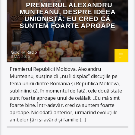
PREMIERUL ALEXANDRU
MUNTEANU, DESPRE IDEEA
UNIONISTĂ: EU CRED CĂ
SUNTEM FOARTE APROAPE
Gold FM Radio
8 MAI 2026
Premierul Republicii Moldova, Alexandru
Munteanu, susține că „nu îi displac” discuțiile pe
tema unirii dintre România și Republica Moldova,
subliniind că, în momentul de față, cele două state
sunt foarte aproape unul de celălalt. „Eu mă simt
foarte bine. Într-adevăr, cred că suntem foarte
aproape. Niciodată anterior, urmărind evoluțiile
ambelor țări și având și familie […]