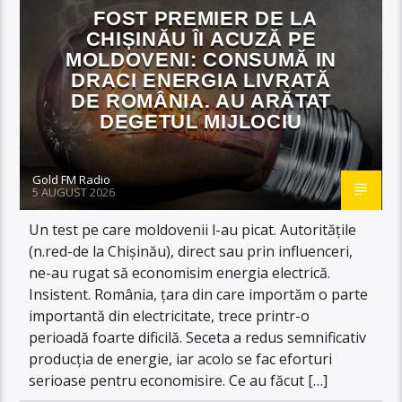
FOST PREMIER DE LA
CHIȘINĂU ÎI ACUZĂ PE
MOLDOVENI: CONSUMĂ IN
DRACI ENERGIA LIVRATĂ
DE ROMÂNIA. AU ARĂTAT
DEGETUL MIJLOCIU
Gold FM Radio
5 AUGUST 2026
Un test pe care moldovenii l-au picat. Autoritățile
(n.red-de la Chișinău), direct sau prin influenceri,
ne-au rugat să economisim energia electrică.
Insistent. România, țara din care importăm o parte
importantă din electricitate, trece printr-o
perioadă foarte dificilă. Seceta a redus semnificativ
producția de energie, iar acolo se fac eforturi
serioase pentru economisire. Ce au făcut […]