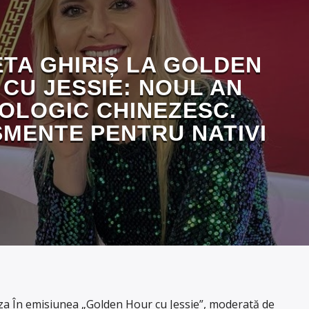
TA GHIRIȘ LA GOLDEN
CU JESSIE: NOUL AN
OLOGIC CHINEZESC.
SMENTE PENTRU NATIVI
 În emisiunea „Golden Hour cu Jessie”, moderată de