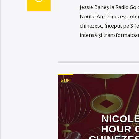
Jessie Baneș la Radio Gold
Noului An Chinezesc, ofer
chinezesc, început pe 3 f
intensă și transformatoare
STIRI
NICOLE
HOUR C