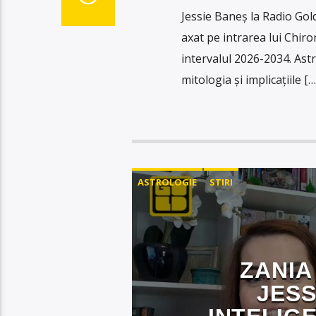
Jessie Baneș la Radio Gold
axat pe intrarea lui Chiro
intervalul 2026-2034. Ast
mitologia și implicațiile […
ASTROLOGIE
STIRI
ZANIA
JESS