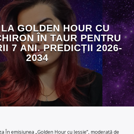
 LA GOLDEN HOUR CU
CHIRON ÎN TAUR PENTRU
 7 ANI. PREDICȚII 2026-
2034
 În emisiunea „Golden Hour cu Jessie”, moderată de