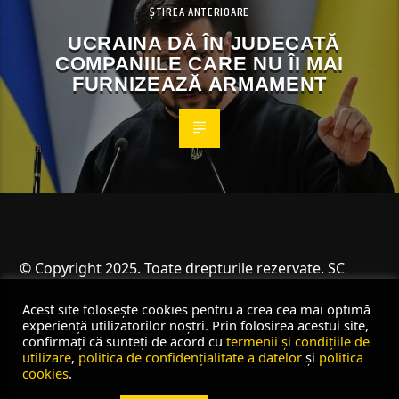
ȘTIREA ANTERIOARE
UCRAINA DĂ ÎN JUDECATĂ
COMPANIILE CARE NU ÎI MAI
FURNIZEAZĂ ARMAMENT
© Copyright 2025. Toate drepturile rezervate. SC
Angus Resources SRL
Acest site folosește cookies pentru a crea cea mai optimă
experiență utilizatorilor noștri. Prin folosirea acestui site,
confirmați că sunteți de acord cu
termenii și condițiile de
utilizare
,
politica de confidențialitate a datelor
și
politica
cookies
.