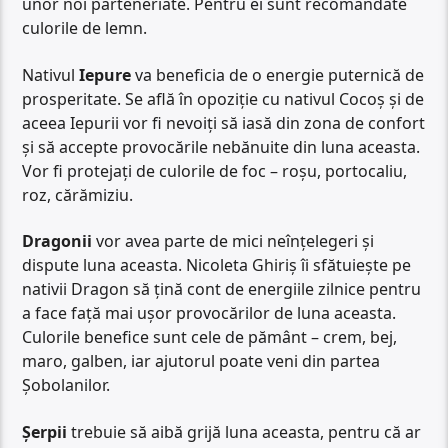
unor noi parteneriate. Pentru ei sunt recomandate
culorile de lemn.
Nativul
Iepure
va beneficia de o energie puternică de
prosperitate. Se află în opoziție cu nativul Cocoș și de
aceea Iepurii vor fi nevoiți să iasă din zona de confort
și să accepte provocările nebănuite din luna aceasta.
Vor fi protejați de culorile de foc – roșu, portocaliu,
roz, cărămiziu.
Dragonii
vor avea parte de mici neînțelegeri și
dispute luna aceasta. Nicoleta Ghiriș îi sfătuiește pe
nativii Dragon să țină cont de energiile zilnice pentru
a face față mai ușor provocărilor de luna aceasta.
Culorile benefice sunt cele de pământ – crem, bej,
maro, galben, iar ajutorul poate veni din partea
Șobolanilor.
Șerpii
trebuie să aibă grijă luna aceasta, pentru că ar