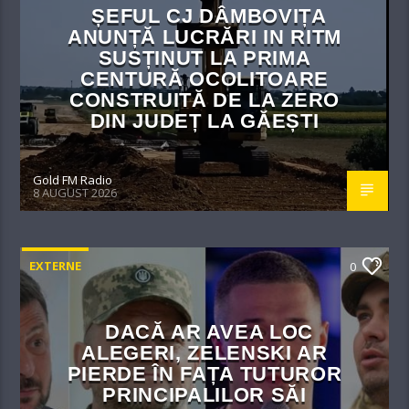
ȘEFUL CJ DÂMBOVIȚA
ANUNȚĂ LUCRĂRI IN RITM
SUSȚINUT LA PRIMA
CENTURĂ OCOLITOARE
CONSTRUITĂ DE LA ZERO
DIN JUDEȚ LA GĂEȘTI
Gold FM Radio
8 AUGUST 2026
EXTERNE
0
DACĂ AR AVEA LOC
ALEGERI, ZELENSKI AR
PIERDE ÎN FAȚA TUTUROR
PRINCIPALILOR SĂI