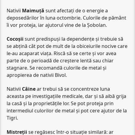
Nativii
Maimuță
sunt afectați de o energie a
deposedărilor în luna octombrie. Culorile de pământ
îi vor proteja, iar ajutorul vine de la Șobolan.
Cocoșii
sunt predispuși la dependențe și trebuie să
se abțină cât pot de mult de la obiceiurile nocive care
le-au acaparat viața. Riscă să se certe și vor avea
parte de o perioadă de creștere lentă sau chiar
stagnare. Se recomandă culorile de metal și
apropierea de nativii Bivol.
Nativii
Câine
ar trebui să se concentreze luna
aceasta pe investigațiile medicale, dar și să aibă grija
la casă și la proprietățile lor. Se pot proteja prin
intermediul culorilor de metal și pot cere ajutor de la
Tigri.
Mistreții
se regăsesc într-o situație similară: ar