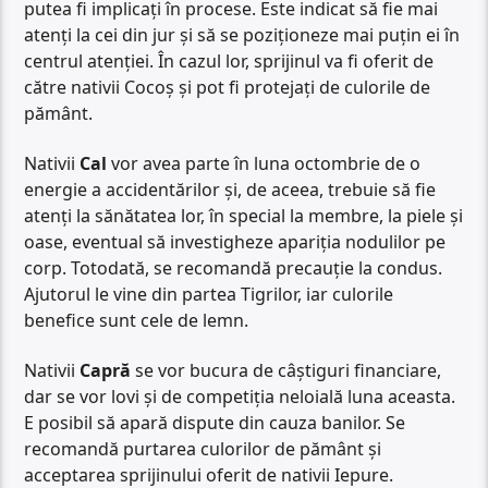
putea fi implicați în procese. Este indicat să fie mai
atenți la cei din jur și să se poziționeze mai puțin ei în
centrul atenției. În cazul lor, sprijinul va fi oferit de
către nativii Cocoș și pot fi protejați de culorile de
pământ.
Nativii
Cal
vor avea parte în luna octombrie de o
energie a accidentărilor și, de aceea, trebuie să fie
atenți la sănătatea lor, în special la membre, la piele și
oase, eventual să investigheze apariția nodulilor pe
corp. Totodată, se recomandă precauție la condus.
Ajutorul le vine din partea Tigrilor, iar culorile
benefice sunt cele de lemn.
Nativii
Capră
se vor bucura de câștiguri financiare,
dar se vor lovi și de competiția neloială luna aceasta.
E posibil să apară dispute din cauza banilor. Se
recomandă purtarea culorilor de pământ și
acceptarea sprijinului oferit de nativii Iepure.