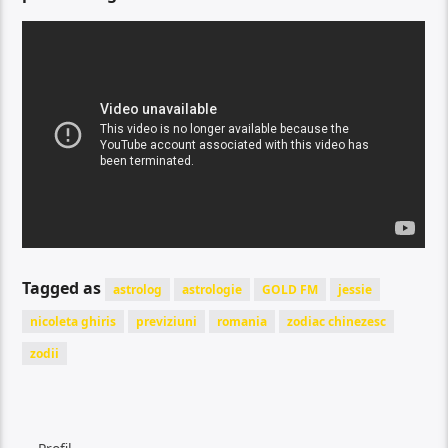
Tagged as
astrolog
astrologie
GOLD FM
jessie
nicoleta ghiris
previziuni
romania
zodiac chinezesc
zodii