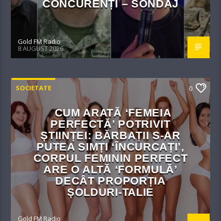
CONCURENȚI – SONDAJ
Gold FM Radio
8 AUGUST 2026
SOCIETATE
0
CUM ARATĂ ‘FEMEIA
PERFECTĂ’ POTRIVIT
ȘTIINȚEI: BĂRBAȚII S-AR
PUTEA SIMȚI ‘ÎNCURCAȚI’,
CORPUL FEMININ PERFECT
ARE O ALTĂ ‘FORMULĂ’
DECÂT PROPORȚIA
ȘOLDURI-TALIE
Gold FM Radio