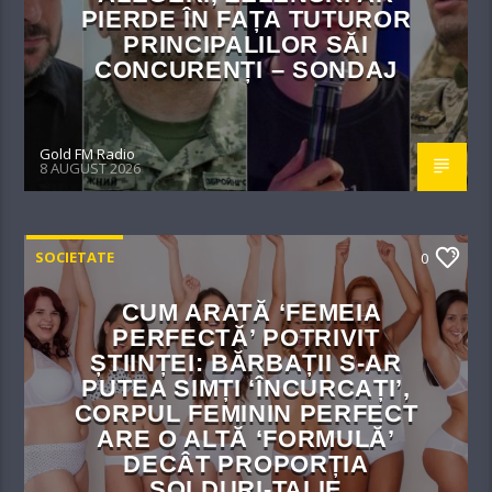
PIERDE ÎN FAȚA TUTUROR
PRINCIPALILOR SĂI
CONCURENȚI – SONDAJ
Gold FM Radio
8 AUGUST 2026
SOCIETATE
0
CUM ARATĂ ‘FEMEIA
PERFECTĂ’ POTRIVIT
ȘTIINȚEI: BĂRBAȚII S-AR
PUTEA SIMȚI ‘ÎNCURCAȚI’,
CORPUL FEMININ PERFECT
ARE O ALTĂ ‘FORMULĂ’
DECÂT PROPORȚIA
ȘOLDURI-TALIE