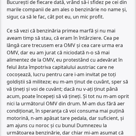
București de fiecare dată, vrând să-i sfidez pe cei din
marile companii de am ales o benzinărie no name și,
sigur, ca să le fac, cât pot eu, un mic profit.
Ce să vezi că benzinăria primea marfă și nu mai
aveam timp să stau, că eram în întârziere. Cea pe
lângă care trecusem era OMV și cea care urma era
OMV, dar eu am jurat că niciodată n-o să mai
alimentez de la OMV, eu protestând cu adevărat în
felul ăsta împotriva capitalului austriac care ne
cocoșează, lucru pentru care i-am invitat pe toți
goldiștii să militeze; eu m-am ținut de cuvânt, sper să
vă țineți și voi de cuvânt; dacă nu v-ați ținut până
acum, poate începeți să vă țineți. Și tot nu m-am oprit
nici la următorul OMV din drum. M-am dus fără aer
condiționat, în speranța că voi consuma mai puțină
motorină, n-am apăsat tare pedala, dar suficient, și
am ajuns cu noroc și cu bunul Dumnezeu la
următoarea benzinărie, dar chiar mi-am asumat că