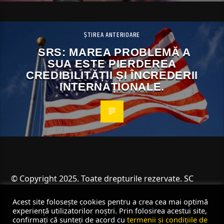
ȘTIREA ANTERIOARE
SRS: MAREA PROBLEMĂ A
SUA ESTE PIERDEREA
CREDIBILITĂȚII ȘI ÎNCREDERII
INTERNAȚIONALE.
© Copyright 2025. Toate drepturile rezervate. SC
Angus Resources SRL
Acest site folosește cookies pentru a crea cea mai optimă
experiență utilizatorilor noștri. Prin folosirea acestui site,
confirmați că sunteți de acord cu
termenii și condițiile de