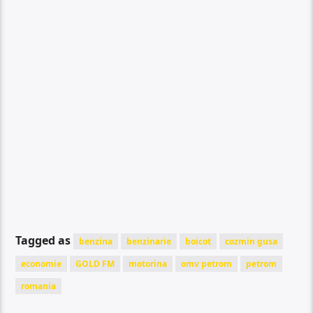
Tagged as
benzina
benzinarie
boicot
cozmin gusa
economie
GOLD FM
motorina
omv petrom
petrom
romania