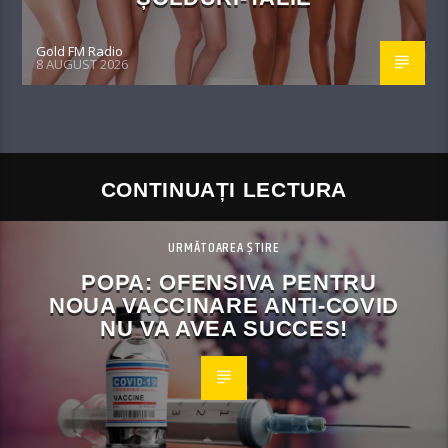
Gold FM Radio
8 AUGUST 2026
CONTINUAȚI LECTURA
URMĂTOAREA ȘTIRE
POPA: OFENSIVA PENTRU
NOUA VACCINARE ANTI-COVID
NU VA AVEA SUCCES!