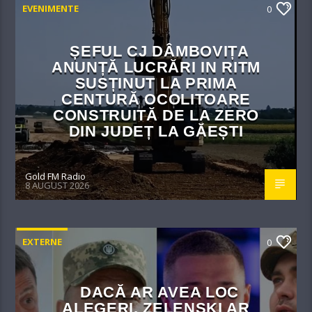
EVENIMENTE
0
ȘEFUL CJ DÂMBOVIȚA
ANUNȚĂ LUCRĂRI IN RITM
SUSȚINUT LA PRIMA
CENTURĂ OCOLITOARE
CONSTRUITĂ DE LA ZERO
DIN JUDEȚ LA GĂEȘTI
Gold FM Radio
8 AUGUST 2026
EXTERNE
0
DACĂ AR AVEA LOC
ALEGERI, ZELENSKI AR