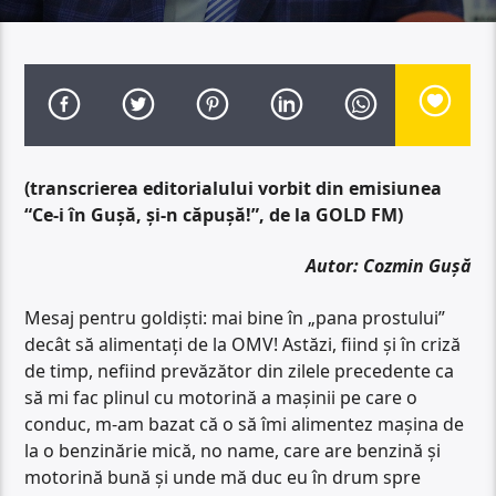
(transcrierea editorialului vorbit din emisiunea
“Ce-i în Gușă, și-n căpușă!”, de la GOLD FM)
Autor: Cozmin Gușă
Mesaj pentru goldiști: mai bine în „pana prostului”
decât să alimentați de la OMV! Astăzi, fiind și în criză
de timp, nefiind prevăzător din zilele precedente ca
să mi fac plinul cu motorină a mașinii pe care o
conduc, m-am bazat că o să îmi alimentez mașina de
la o benzinărie mică, no name, care are benzină și
motorină bună și unde mă duc eu în drum spre