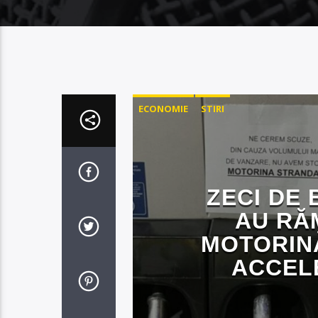
ECONOMIE
STIRI
ZECI DE 
AU RĂ
MOTORINĂ
ACCEL