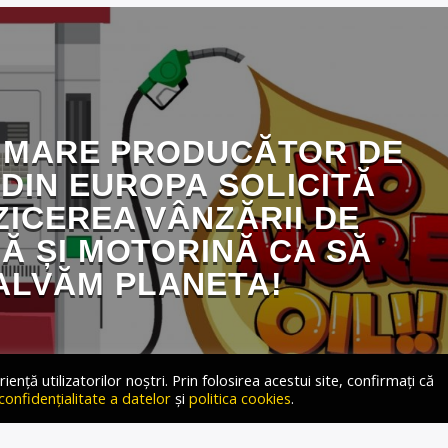
I MARE PRODUCĂTOR DE
 DIN EUROPA SOLICITĂ
ZICEREA VÂNZĂRII DE
Ă ȘI MOTORINĂ CA SĂ
ALVĂM PLANETA!
ță utilizatorilor noștri. Prin folosirea acestui site, confirmați că
 confidențialitate a datelor
și
politica cookies
.