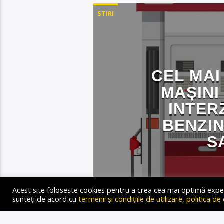
STIRI
CEL MA
MAȘINI
INTER
BENZIN
S
Acest site folosește cookies pentru a crea cea mai optimă experien
sunteți de acord cu
termenii și condițiile de utilizare
,
politica de
Gold FM Radio
23 AUGUST 2024