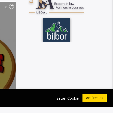
0
Am înțeles
Setari Cookie