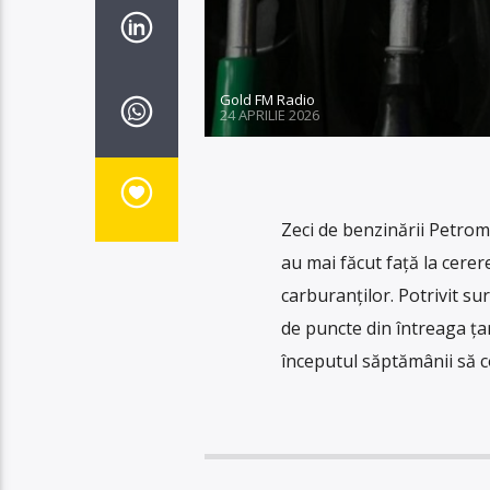
Gold FM Radio
24 APRILIE 2026
Zeci de benzinării Petrom
au mai făcut față la cerer
carburanților. Potrivit su
de puncte din întreaga țar
începutul săptămânii să c