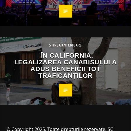
ȘTIREA ANTERIOARE
ÎN CALIFORNIA,
LEGALIZAREA CANABISULUI A
ADUS BENEFICII TOT
TRAFICANȚILOR
© Copyright 2025. Toate drepturile rezervate. SC