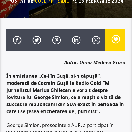
POSTAT DE
GOLD FM RADIO
PE 26 FEBRUARIE 2024
Autor: Oana-Medeea Groza
În emisiunea „Ce-i în Gușă, și-n căpușă”,
moderată de Cozmin Gușă la Radio Gold FM,
jurnalistul Marius Ghilezan a vorbit despre
lovitura lui George Simion, ce-a reușit o vizită de
succes la republicanii din SUA exact în perioada în
care i se țesea etichetarea de „putinist”.
George Simion, președintele AUR, a participat în