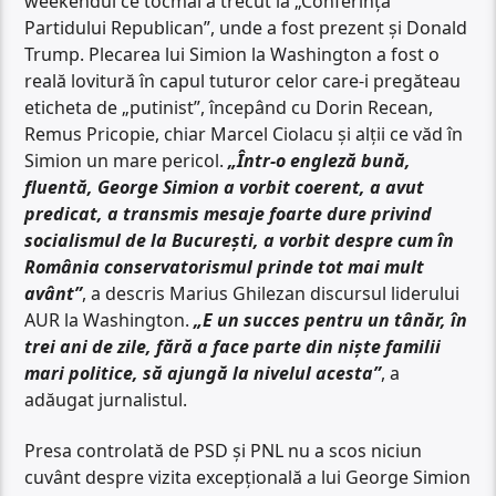
weekendul ce tocmai a trecut la „Conferința
Partidului Republican”, unde a fost prezent și Donald
Trump. Plecarea lui Simion la Washington a fost o
reală lovitură în capul tuturor celor care-i pregăteau
eticheta de „putinist”, începând cu Dorin Recean,
Remus Pricopie, chiar Marcel Ciolacu și alții ce văd în
Simion un mare pericol.
„Într-o engleză bună,
fluentă, George Simion a vorbit coerent, a avut
predicat, a transmis mesaje foarte dure privind
socialismul de la București, a vorbit despre cum în
România conservatorismul prinde tot mai mult
avânt”
, a descris Marius Ghilezan discursul liderului
AUR la Washington.
„E un succes pentru un tânăr, în
trei ani de zile, fără a face parte din niște familii
mari politice, să ajungă la nivelul acesta”
, a
adăugat jurnalistul.
Presa controlată de PSD și PNL nu a scos niciun
cuvânt despre vizita excepțională a lui George Simion