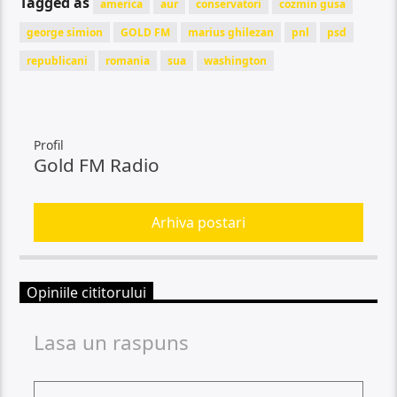
Tagged as
america
aur
conservatori
cozmin gusa
george simion
GOLD FM
marius ghilezan
pnl
psd
republicani
romania
sua
washington
Profil
Gold FM Radio
Arhiva postari
Opiniile cititorului
Lasa un raspuns