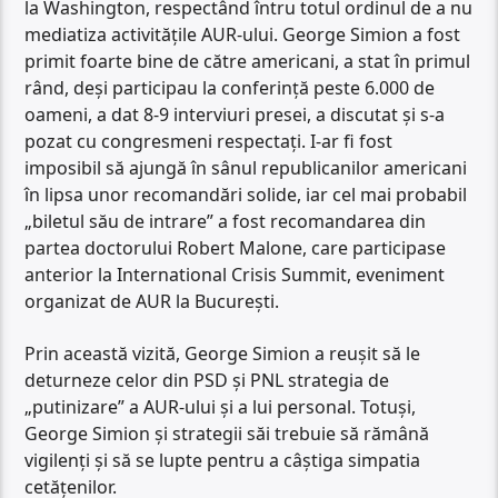
la Washington, respectând întru totul ordinul de a nu
mediatiza activitățile AUR-ului. George Simion a fost
primit foarte bine de către americani, a stat în primul
rând, deși participau la conferință peste 6.000 de
oameni, a dat 8-9 interviuri presei, a discutat și s-a
pozat cu congresmeni respectați. I-ar fi fost
imposibil să ajungă în sânul republicanilor americani
în lipsa unor recomandări solide, iar cel mai probabil
„biletul său de intrare” a fost recomandarea din
partea doctorului Robert Malone, care participase
anterior la International Crisis Summit, eveniment
organizat de AUR la București.
Prin această vizită, George Simion a reușit să le
deturneze celor din PSD și PNL strategia de
„putinizare” a AUR-ului și a lui personal. Totuși,
George Simion și strategii săi trebuie să rămână
vigilenți și să se lupte pentru a câștiga simpatia
cetățenilor.