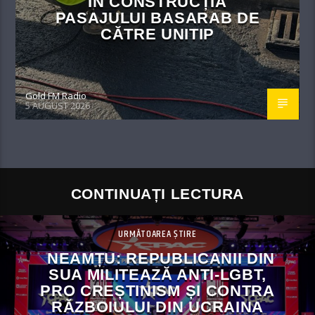
ÎN CONSTRUCȚIA
PASAJULUI BASARAB DE
CĂTRE UNITIP
Gold FM Radio
5 AUGUST 2026
CONTINUAȚI LECTURA
URMĂTOAREA ȘTIRE
NEAMȚU: REPUBLICANII DIN
SUA MILITEAZĂ ANTI-LGBT,
PRO CREȘTINISM ȘI CONTRA
RĂZBOIULUI DIN UCRAINA