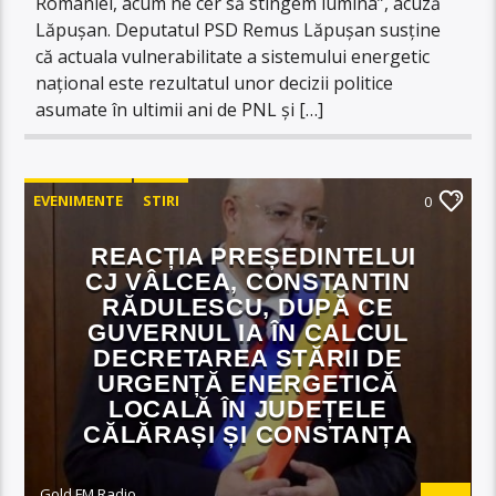
României, acum ne cer să stingem lumina”, acuză
Lăpușan. Deputatul PSD Remus Lăpușan susține
că actuala vulnerabilitate a sistemului energetic
național este rezultatul unor decizii politice
asumate în ultimii ani de PNL și […]
EVENIMENTE
STIRI
0
REACȚIA PREȘEDINTELUI
CJ VÂLCEA, CONSTANTIN
RĂDULESCU, DUPĂ CE
GUVERNUL IA ÎN CALCUL
DECRETAREA STĂRII DE
URGENȚĂ ENERGETICĂ
LOCALĂ ÎN JUDEȚELE
CĂLĂRAȘI ȘI CONSTANȚA
Gold FM Radio