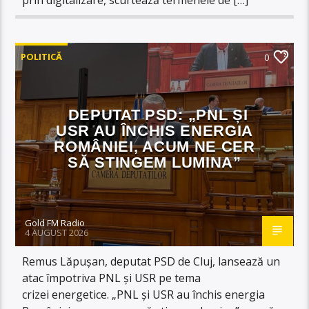
POLITICĂ
0
DEPUTAT PSD: „PNL ȘI
USR AU ÎNCHIS ENERGIA
ROMÂNIEI, ACUM NE CER
SĂ STINGEM LUMINA”
Gold FM Radio
4 AUGUST 2026
Remus Lăpușan, deputat PSD de Cluj, lansează un
atac împotriva PNL și USR pe tema
crizei energetice. „PNL și USR au închis energia