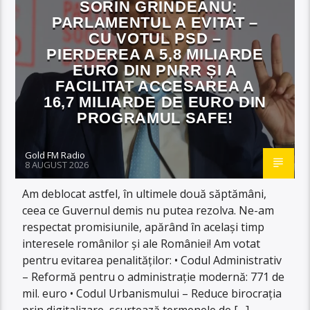
SORIN GRINDEANU:
PARLAMENTUL A EVITAT –
CU VOTUL PSD –
PIERDEREA A 5,8 MILIARDE
EURO DIN PNRR ȘI A
FACILITAT ACCESAREA A
16,7 MILIARDE DE EURO DIN
PROGRAMUL SAFE!
Gold FM Radio
8 AUGUST 2026
Am deblocat astfel, în ultimele două săptămâni,
ceea ce Guvernul demis nu putea rezolva. Ne-am
respectat promisiunile, apărând în același timp
interesele românilor și ale României! Am votat
pentru evitarea penalităților: •⁠ ⁠Codul Administrativ
– Reformă pentru o administrație modernă: 771 de
mil. euro •⁠ ⁠⁠Codul Urbanismului – Reduce birocrația
prin digitalizare, scurtează termenele de […]