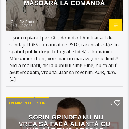
MĂSOARĂ LA COMANDĂ
Gold FM Radio
16 IULIE 2026
Ușor cu pianul pe scări, domnilor! Am luat act de
sondajul IRES comandat de PSD și aruncat astăzi în
spațiul public drept fotografie fidelă a României.
Măi oameni buni, voi chiar nu mai aveți nicio limită!
Nici a realității, nici a bunului simț! Bine, nu că ați fi
avut vreodată, vreuna…Dar să revenim. AUR, 40%.
[…]
EVENIMENTE
STIRI
0
SORIN GRINDEANU NU
VREA SĂ FACĂ ALIANȚĂ CU