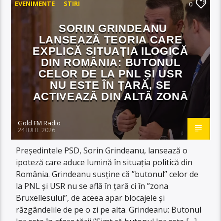
EVENIMENTE
STIRI
0
SORIN GRINDEANU
LANSEAZĂ TEORIA CARE
EXPLICĂ SITUAȚIA ILOGICĂ
DIN ROMÂNIA: BUTONUL
CELOR DE LA PNL ȘI USR
NU ESTE ÎN ȚARĂ, SE
ACTIVEAZĂ DIN ALTĂ ZONĂ
Gold FM Radio
24 IULIE 2026
Președintele PSD, Sorin Grindeanu, lansează o
ipoteză care aduce lumină în situația politică din
România. Grindeanu susține că ”butonul” celor de
la PNL și USR nu se află în țară ci în ”zona
Bruxellesului”, de aceea apar blocajele și
răzgândelile de pe o zi pe alta. Grindeanu: Butonul