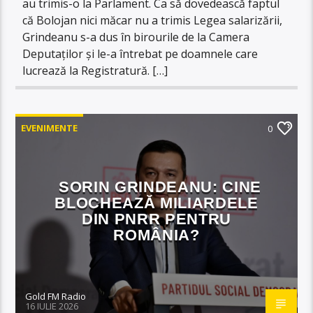
au trimis-o la Parlament. Ca să dovedească faptul
că Bolojan nici măcar nu a trimis Legea salarizării,
Grindeanu s-a dus în birourile de la Camera
Deputaților și le-a întrebat pe doamnele care
lucrează la Registratură. […]
EVENIMENTE
0
SORIN GRINDEANU: CINE
BLOCHEAZĂ MILIARDELE
DIN PNRR PENTRU
ROMÂNIA?
Gold FM Radio
16 IULIE 2026