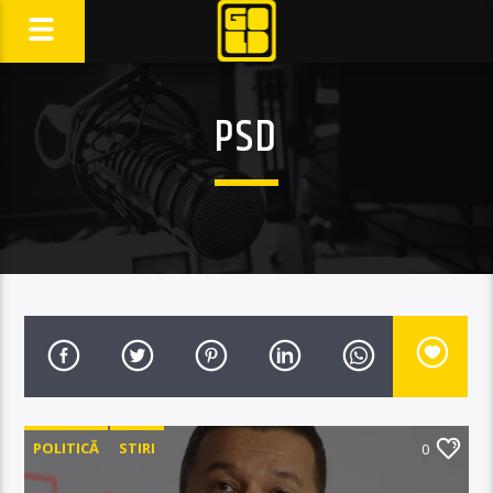
PSD
POLITICĂ
STIRI
0