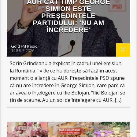
AUR CÂT TIMP GEORGE
SIMION ESTE
PREȘEDINTELE
PARTIDULUI: ‘NU AM
ÎNCREDERE’
Gold FM Radio
14 IULIE 2026
Sorin Grindeanu a explicat în cadrul unei emisiuni
la România Tv de ce nu dorește să facă în acest
moment o alianță cu AUR. Președintele PSD spune
că nu are încredere în George Simion, care pare că
ar avea o înțelegere cu Ilie Bolojan. “Ilie Bolojan se
țin de scaune. Au un soi de înțelegere cu AUR. […]