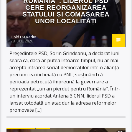
ROMÂNIA”. LIDERUL PSD
CERE REORGANIZAREA
STATULUI ȘI COMASAREA
UNOR LOCALITĂȚI
Gold FM Radio
28 IULIE 2026
Președintele PSD, Sorin Grindeanu, a declarat luni
seara că, dacă ar putea întoarce timpul, nu ar mai
accepta intrarea social-democraților într-o alianță
precum cea încheiată cu PNL, susținând că
perioada petrecută împreună la guvernare a
reprezentat „un an pierdut pentru România”. Într-
un interviu acordat Antena 3 CNN, liderul PSD a
lansat totodată un atac dur la adresa reformelor
promovate […]