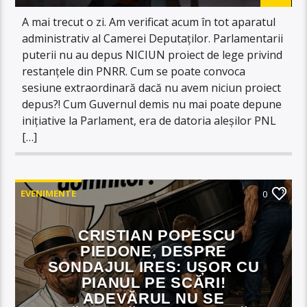
A mai trecut o zi. Am verificat acum în tot aparatul
administrativ al Camerei Deputaților. Parlamentarii
puterii nu au depus NICIUN proiect de lege privind
restanțele din PNRR. Cum se poate convoca
sesiune extraordinară dacă nu avem niciun proiect
depus?! Cum Guvernul demis nu mai poate depune
inițiative la Parlament, era de datoria aleșilor PNL
[…]
EVENIMENTE
0
CRISTIAN POPESCU
PIEDONE, DESPRE
SONDAJUL IRES: UȘOR CU
PIANUL PE SCĂRI!
ADEVĂRUL NU SE