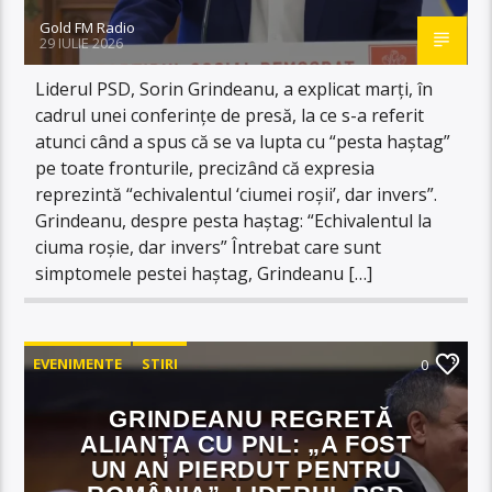
Gold FM Radio
29 IULIE 2026
Liderul PSD, Sorin Grindeanu, a explicat marți, în
cadrul unei conferințe de presă, la ce s-a referit
atunci când a spus că se va lupta cu “pesta haștag”
pe toate fronturile, precizând că expresia
reprezintă “echivalentul ‘ciumei roșii’, dar invers”.
Grindeanu, despre pesta haștag: “Echivalentul la
ciuma roșie, dar invers” Întrebat care sunt
simptomele pestei haștag, Grindeanu […]
EVENIMENTE
STIRI
0
GRINDEANU REGRETĂ
ALIANȚA CU PNL: „A FOST
UN AN PIERDUT PENTRU