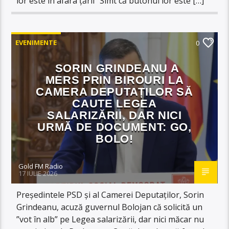
lor este în afara țării ”Simt că butonul lor este […]
EVENIMENTE
0
SORIN GRINDEANU A
MERS PRIN BIROURI LA
CAMERA DEPUTAȚILOR SĂ
CAUTE LEGEA
SALARIZĂRII, DAR NICI
URMĂ DE DOCUMENT: GO,
BOLO!
Gold FM Radio
17 IULIE 2026
Președintele PSD și al Camerei Deputaților, Sorin
Grindeanu, acuză guvernul Bolojan că solicită un
”vot în alb” pe Legea salarizării, dar nici măcar nu