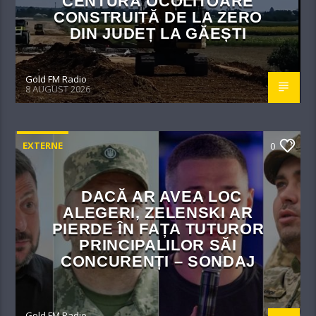
CENTURĂ OCOLITOARE
CONSTRUITĂ DE LA ZERO
DIN JUDEȚ LA GĂEȘTI
Gold FM Radio
8 AUGUST 2026
EXTERNE
0
DACĂ AR AVEA LOC
ALEGERI, ZELENSKI AR
PIERDE ÎN FAȚA TUTUROR
PRINCIPALILOR SĂI
CONCURENȚI – SONDAJ
Gold FM Radio