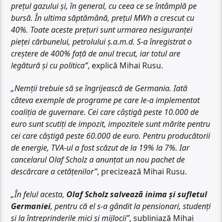
prețul gazului și, în general, cu ceea ce se întâmplă pe
bursă. În ultima săptămână, prețul MWh a crescut cu
40%. Toate aceste prețuri sunt urmarea nesiguranței
pieței cărbunelui, petrolului ș.a.m.d. S-a înregistrat o
creștere de 400% față de anul trecut, iar totul are
legătură și cu politica”
, explică Mihai Rusu.
„Nemții trebuie să se îngrijească de Germania. Iată
câteva exemple de programe pe care le-a implementat
coaliția de guvernare. Cei care câștigă peste 10.000 de
euro sunt scutiți de impozit, impozitele sunt mărite pentru
cei care câștigă peste 60.000 de euro. Pentru producătorii
de energie, TVA-ul a fost scăzut de la 19% la 7%. Iar
cancelarul Olaf Scholz a anunțat un nou pachet de
descărcare a cetățenilor”
, precizează Mihai Rusu.
„În felul acesta,
Olaf Scholz salvează inima și sufletul
Germaniei
, pentru că el s-a gândit la pensionari, studenți
și la întreprinderile mici și mijlocii”
, subliniază Mihai