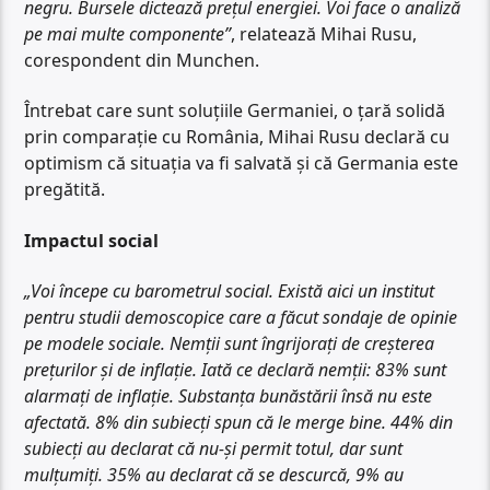
negru. Bursele dictează prețul energiei. Voi face o analiză
pe mai multe componente”
, relatează Mihai Rusu,
corespondent din Munchen.
Întrebat care sunt soluțiile Germaniei, o țară solidă
prin comparație cu România, Mihai Rusu declară cu
optimism că situația va fi salvată și că Germania este
pregătită.
Impactul social
„Voi începe cu barometrul social. Există aici un institut
pentru studii demoscopice care a făcut sondaje de opinie
pe modele sociale. Nemții sunt îngrijorați de creșterea
prețurilor și de inflație. Iată ce declară nemții: 83% sunt
alarmați de inflație. Substanța bunăstării însă nu este
afectată. 8% din subiecți spun că le merge bine. 44% din
subiecți au declarat că nu-și permit totul, dar sunt
mulțumiți. 35% au declarat că se descurcă, 9% au