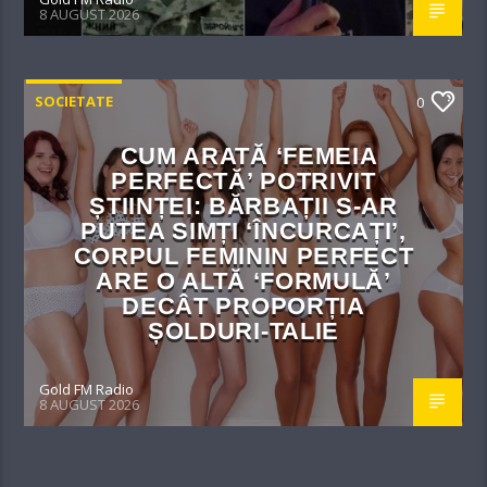
8 AUGUST 2026
SOCIETATE
0
CUM ARATĂ ‘FEMEIA
PERFECTĂ’ POTRIVIT
ȘTIINȚEI: BĂRBAȚII S-AR
PUTEA SIMȚI ‘ÎNCURCAȚI’,
CORPUL FEMININ PERFECT
ARE O ALTĂ ‘FORMULĂ’
DECÂT PROPORȚIA
ȘOLDURI-TALIE
Gold FM Radio
8 AUGUST 2026