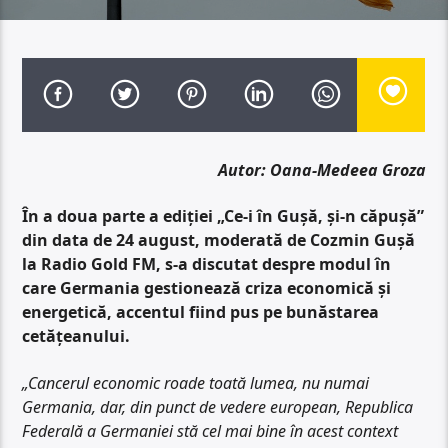
Autor: Oana-Medeea Groza
În a doua parte a ediției „Ce-i în Gușă, și-n căpușă”
din data de 24 august, moderată de Cozmin Gușă
la Radio Gold FM, s-a discutat despre modul în
care Germania gestionează criza economică și
energetică, accentul fiind pus pe bunăstarea
cetățeanului.
„Cancerul economic roade toată lumea, nu numai
Germania, dar, din punct de vedere european, Republica
Federală a Germaniei stă cel mai bine în acest context