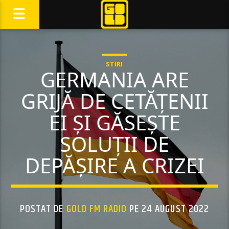
STIRI
GERMANIA ARE
GRIJĂ DE CETĂȚENII
EI ȘI GĂSEȘTE
SOLUȚII DE
DEPĂȘIRE A CRIZEI
POSTAT DE
GOLD FM RADIO
PE 24 AUGUST 2022