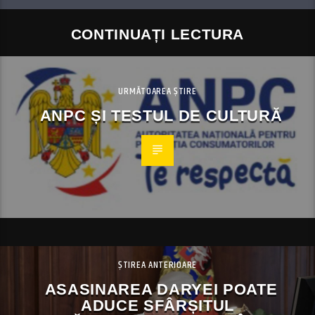
CONTINUAȚI LECTURA
URMĂTOAREA ȘTIRE
ANPC ȘI TESTUL DE CULTURĂ
ȘTIREA ANTERIOARE
ASASINAREA DARYEI POATE
ADUCE SFÂRȘITUL