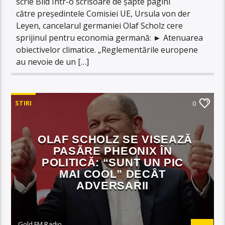
scrie Bild Într-o scrisoare de șapte pagini
către președintele Comisiei UE, Ursula von der
Leyen, cancelarul germaniei Olaf Scholz cere
sprijinul pentru economia germană: ► Atenuarea
obiectivelor climatice. „Reglementările europene
au nevoie de un […]
STIRI
0
OLAF SCHOLZ SE VISEAZĂ
PASĂRE PHEONIX ÎN
POLITICĂ: “SUNT UN PIC
MAI COOL” DECÂT
ADVERSARII
Gold FM Radio