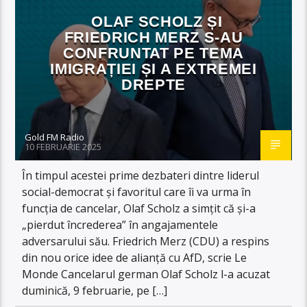
OLAF SCHOLZ ȘI
FRIEDRICH MERZ S-AU
CONFRUNTAT PE TEMA
IMIGRAȚIEI ȘI A EXTREMEI
DREPTE
Gold FM Radio
10 FEBRUARIE 2025
În timpul acestei prime dezbateri dintre liderul
social-democrat și favoritul care îi va urma în
funcția de cancelar, Olaf Scholz a simțit că și-a
„pierdut încrederea” în angajamentele
adversarului său. Friedrich Merz (CDU) a respins
din nou orice idee de alianță cu AfD, scrie Le
Monde Cancelarul german Olaf Scholz l-a acuzat
duminică, 9 februarie, pe […]