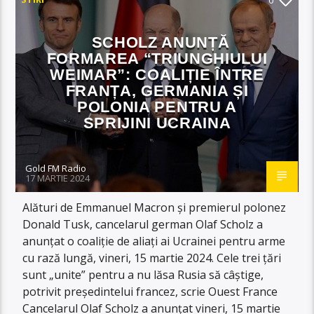
SCHOLZ ANUNȚĂ
FORMAREA “TRIUNGHIULUI
WEIMAR”: COALIȚIE ÎNTRE
FRANȚA, GERMANIA ȘI
POLONIA PENTRU A
SPRIJINI UCRAINA
Gold FM Radio
17 MARTIE 2024
Alături de Emmanuel Macron și premierul polonez
Donald Tusk, cancelarul german Olaf Scholz a
anunțat o coaliție de aliați ai Ucrainei pentru arme
cu rază lungă, vineri, 15 martie 2024. Cele trei țări
sunt „unite” pentru a nu lăsa Rusia să câștige,
potrivit președintelui francez, scrie Ouest France
Cancelarul Olaf Scholz a anunțat vineri, 15 martie