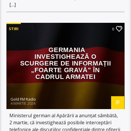
[…]
STIRI
0
GERMANIA
INVESTIGHEAZĂ O
SCURGERE DE INFORMAȚII
„FOARTE GRAVĂ” ÎN
CADRUL ARMATEI
Gold FM Radio
4 MARTIE 2024
Ministerul german al Apărării a anunțat sâmbătă,
2 martie, că investighează posibile interceptări
telefonice ale discuțiilor confidențiale dintre ofițerii