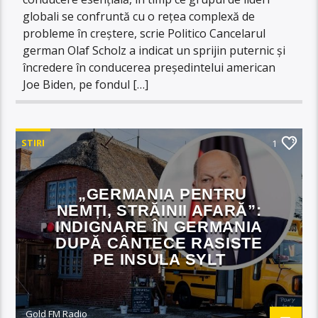
globali se confruntă cu o rețea complexă de
probleme în creștere, scrie Politico Cancelarul
german Olaf Scholz a indicat un sprijin puternic și
încredere în conducerea președintelui american
Joe Biden, pe fondul […]
STIRI
1
„GERMANIA PENTRU
NEMȚI, STRĂINII AFARĂ”:
INDIGNARE ÎN GERMANIA
DUPĂ CÂNTECE RASISTE
PE INSULA SYLT
Gold FM Radio