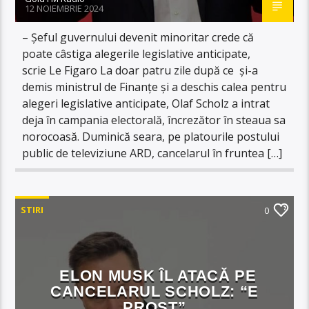
12 NOIEMBRIE 2024
– Șeful guvernului devenit minoritar crede că
poate câstiga alegerile legislative anticipate,
scrie Le Figaro La doar patru zile după ce și-a
demis ministrul de Finanțe și a deschis calea pentru
alegeri legislative anticipate, Olaf Scholz a intrat
deja în campania electorală, încrezător în steaua sa
norocoasă. Duminică seara, pe platourile postului
public de televiziune ARD, cancelarul în fruntea […]
STIRI
0
ELON MUSK ÎL ATACĂ PE
CANCELARUL SCHOLZ: “E
PROST”