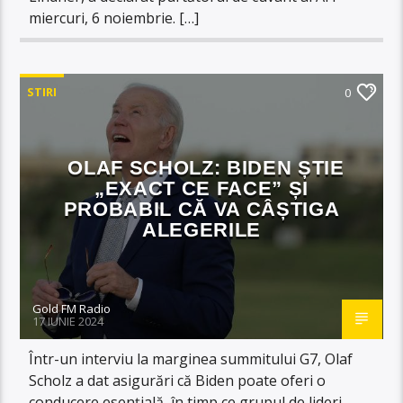
miercuri, 6 noiembrie. […]
STIRI
0
OLAF SCHOLZ: BIDEN ȘTIE
„EXACT CE FACE” ȘI
PROBABIL CĂ VA CÂȘTIGA
ALEGERILE
Gold FM Radio
17 IUNIE 2024
Într-un interviu la marginea summitului G7, Olaf
Scholz a dat asigurări că Biden poate oferi o
conducere esențială, în timp ce grupul de lideri