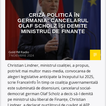
CRIZĂ POLITICĂ ÎN
GERMANIA: CANCELARUL
OLAF SCHOLZ ÎȘI DEMITE
MINISTRUL DE FINANȚE
Gold FM Radio
7 NOIEMBRIE 2024
Christian Lindner, ministrul coaliției, a propus,
potrivit mai multor mass-media, convocarea de
alegeri legislative anticipate la începutul lui 2025,
scrie FranceInfo În timp ce coaliția guvernamentală
este subminată de disensiuni, cancelarul social-
democrat german Olaf Scholz a decis să-l demită
pe ministrul său liberal de Finanțe, Christian
Lindner, a declarat purtătorul de cuvânt al AFP