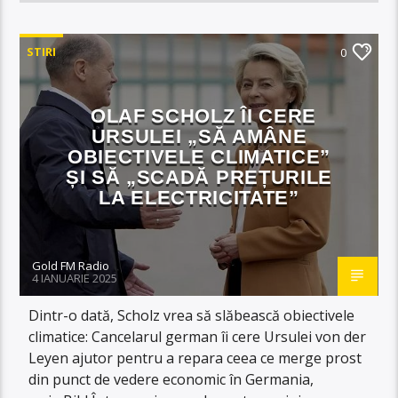
STIRI
0
OLAF SCHOLZ ÎI CERE
URSULEI „SĂ AMÂNE
OBIECTIVELE CLIMATICE”
ȘI SĂ „SCADĂ PREȚURILE
LA ELECTRICITATE”
Gold FM Radio
4 IANUARIE 2025
Dintr-o dată, Scholz vrea să slăbească obiectivele
climatice: Cancelarul german îi cere Ursulei von der
Leyen ajutor pentru a repara ceea ce merge prost
din punct de vedere economic în Germania,