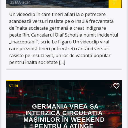
25 MAI 2024
Un videoclip în care tineri aflați la o petrecere
scandează versuri rasiste pe o insulă frecventată
de înalta societate germană a creat indignare
peste Rin. Cancelarul Olaf Scholz a numit incidentul
„inacceptabil”, scrie Le Figaro Un videoclip viral
care prezintă tineri petrecăreți cântând versuri
rasiste pe insula Sylt, un loc de vacanță popular
pentru înalta societate […]
STIRI
0
GERMANIA VREA SA
INTERZICĂ CIRCULAȚIA
MAȘINILOR ÎN WEEKEND
PENTRU A ATINGE