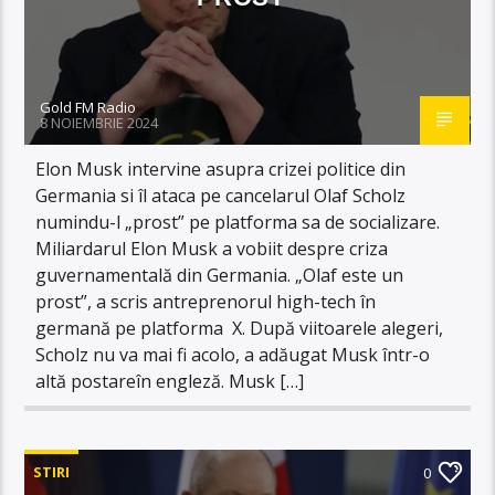
Gold FM Radio
8 NOIEMBRIE 2024
Elon Musk intervine asupra crizei politice din
Germania si îl ataca pe cancelarul Olaf Scholz
numindu-l „prost” pe platforma sa de socializare.
Miliardarul Elon Musk a vobiit despre criza
guvernamentală din Germania. „Olaf este un
prost”, a scris antreprenorul high-tech în
germană pe platforma X. După viitoarele alegeri,
Scholz nu va mai fi acolo, a adăugat Musk într-o
altă postareîn engleză. Musk […]
STIRI
0