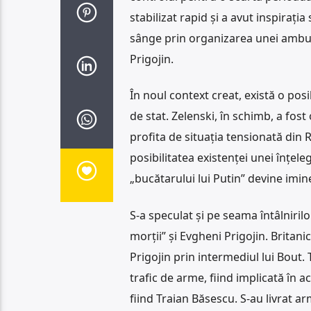
stabilizat rapid și a avut inspirați
sânge prin organizarea unei ambusc
Prigojin.
În noul context creat, există o posi
de stat. Zelenski, în schimb, a fost
profita de situația tensionată din
posibilitatea existenței unei înțele
„bucătarului lui Putin” devine imin
S-a speculat și pe seama întâlniril
morții” și Evgheni Prigojin. Britani
Prigojin prin intermediul lui Bout.
trafic de arme, fiind implicată în 
fiind Traian Băsescu. S-au livrat a