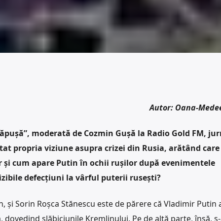
Autor: Oana-Mede
 căpușă”, moderată de Cozmin Gușă la Radio Gold FM, jur
at propria viziune asupra crizei din Rusia, arătând care
r și cum apare Putin în ochii rușilor după evenimentele
ibile defecțiuni la vârful puterii rusești?
an, și Sorin Roșca Stănescu este de părere că Vladimir Putin 
 dovedind slăbiciunile Kremlinului. Pe de altă parte, însă, s