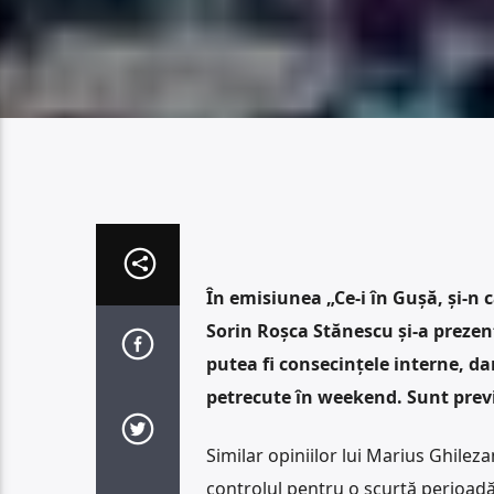
În emisiunea „Ce-i în Gușă, și-n
Sorin Roșca Stănescu și-a prezent
putea fi consecințele interne, da
petrecute în weekend. Sunt previz
Similar opiniilor lui Marius Ghilez
controlul pentru o scurtă perioadă,