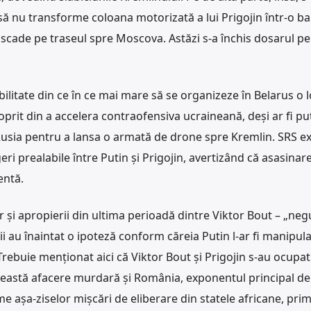
a să nu transforme coloana motorizată a lui Prigojin într-o ba
ade pe traseul spre Moscova. Astăzi s-a închis dosarul pena
bilitate din ce în ce mai mare să se organizeze în Belarus o l
 oprit din a accelera contraofensiva ucraineană, deși ar fi pu
 Rusia pentru a lansa o armată de drone spre Kremlin. SRS e
geri prealabile între Putin și Prigojin, avertizând că asasinar
entă.
or și apropierii din ultima perioadă dintre Viktor Bout – „neg
cii au înaintat o ipoteză conform căreia Putin l-ar fi manipul
 Trebuie menționat aici că Viktor Bout și Prigojin s-au ocupat
această afacere murdară și România, exponentul principal de 
rme așa-ziselor mișcări de eliberare din statele africane, pri