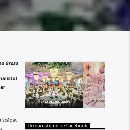
ea Groza
nalistul
 ar
a scăpat
Urmareste-ne pe Facebook
-a