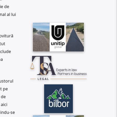
ie de
l al lui
ovitură
tut
xclude
ea
ustorul
at pe
 de
aici
mindu-se