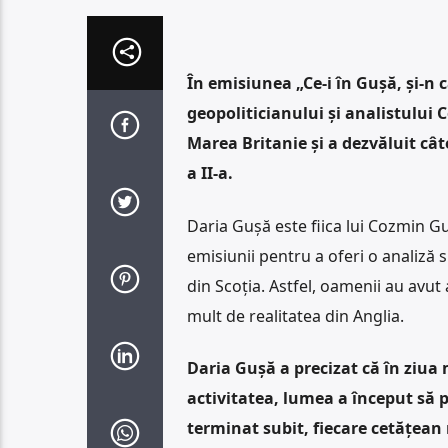
În emisiunea „Ce-i în Gușă, și-n
geopoliticianului și analistului
Marea Britanie și a dezvăluit câ
a II-a.
Daria Gușă este fiica lui Cozmin Guș
emisiunii pentru a oferi o analiză 
din Scoția. Astfel, oamenii au avut 
mult de realitatea din Anglia.
Daria Gușă a precizat că în ziua m
activitatea, lumea a început să p
terminat subit, fiecare cetățean