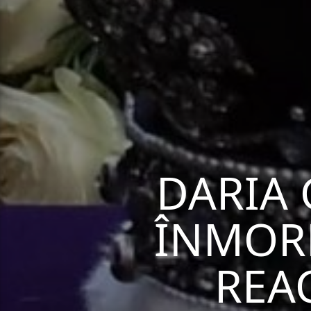
DARIA 
ÎNMORM
REA