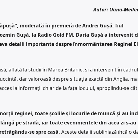
Autor: Oana-Mede
 căpușă”, moderată în premieră de Andrei Gușă, fiul
 Cozmin Gușă, la Radio Gold FM, Daria Gușă a intervenit c
teva detalii importante despre înmormântarea Reginei E
ă, aflată la studii în Marea Britanie, și a intervenit în cadrul
succintă, dar valoroasă despre situația exactă din Anglia, ma
acces la informații chiar de la fața locului, apropiindu-se câ
orții reginei, toate școlile și locurile de muncă și-au în
lângă pe stradă, iar toate evenimentele din acea zi s-au
 retrăgându-se spre casă.
Aceste detalii subliniază încă o d