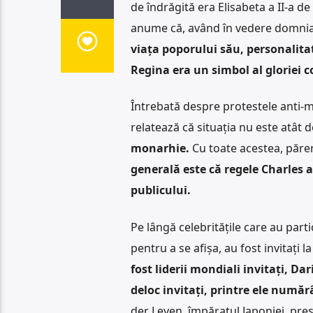
de îndrăgită era Elisabeta a II-a 
anume că, având în vedere domnia
viața poporului său, personalita
Regina era un simbol al gloriei co
Întrebată despre protestele anti-m
relatează că situația nu este atât 
monarhie.
Cu toate acestea, păre
generală este că regele Charles al
publicului.
Pe lângă celebritățile care au parti
pentru a se afișa, au fost invitați l
fost liderii mondiali invitați, Da
deloc invitați, printre ele număr
der Leyen, împăratul Japoniei, preșe