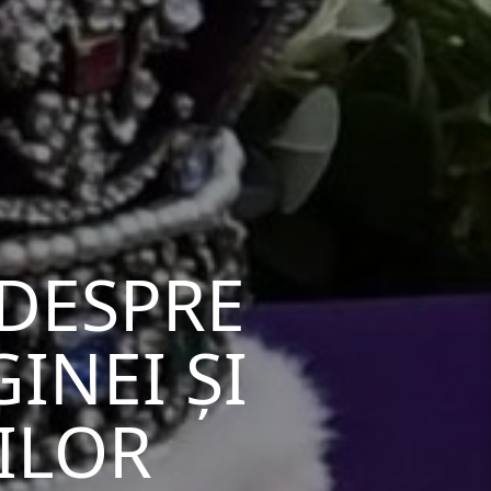
 DESPRE
INEI ȘI
ILOR