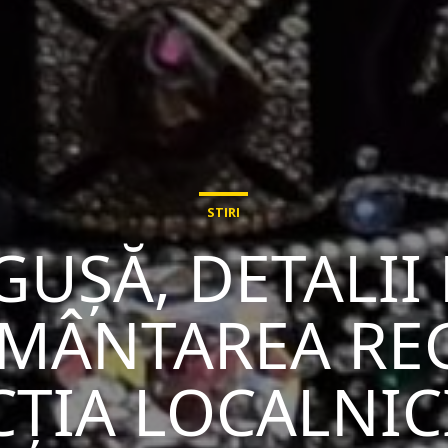
STIRI
GUȘĂ, DETALII
ÂNTAREA REG
CȚIA LOCALNIC