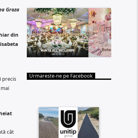
ea Groza
hiar din
lisabeta
Urmareste-ne pe Facebook
i precis
t mai
cheiat
ată cât