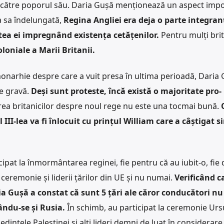
de către poporul său. Daria Gușă menționează un aspect impo
 sa îndelungată,
Regina Angliei era deja o parte integran
tea ei impregnând existența cetățenilor.
Pentru mulți brit
loniale a Marii Britanii.
onarhie despre care a vuit presa în ultima perioadă, Daria
de gravă.
Deși sunt proteste, încă există o majoritate pro-
rea britanicilor despre noul rege nu este una tocmai bună.
 III-lea va fi înlocuit cu prințul William care a câștigat 
cipat la înmormântarea reginei, fie pentru că au iubit-o, fie
a ceremonie și liderii țărilor din UE și nu numai.
Verificând c
ria Gușă a constat că sunt 5 țări ale căror conducători nu
ându-se și Rusia.
În schimb, au participat la ceremonie Urs
dintele Palestinei și alți lideri demni de luat în considerare