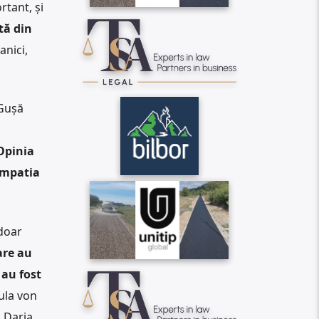
rtant, și
tă din
anici,
 Gușă
Opinia
simpatia
 doar
are au
 au fost
ula von
. Daria