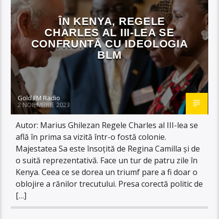
ÎN KENYA, REGELE
CHARLES AL III-LEA SE
CONFRUNTĂ CU IDEOLOGIA
BLM
Gold FM Radio
2 NOIEMBRIE 2023
Autor: Marius Ghilezan Regele Charles al III-lea se
află în prima sa vizită într-o fostă colonie.
Majestatea Sa este însoțită de Regina Camilla și de
o suită reprezentativă. Face un tur de patru zile în
Kenya. Ceea ce se dorea un triumf pare a fi doar o
oblojire a rănilor trecutului. Presa corectă politic de
[…]