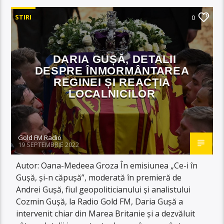
STIRI
0
DARIA GUȘĂ, DETALII
DESPRE ÎNMORMÂNTAREA
REGINEI ȘI REACȚIA
LOCALNICILOR
Gold FM Radio
19 SEPTEMBRIE 2022
Autor: Oana-Medeea Groza În emisiunea „Ce-i în
Gușă, și-n căpușă”, moderată în premieră de
Andrei Gușă, fiul geopoliticianului și analistului
Cozmin Gușă, la Radio Gold FM, Daria Gușă a
intervenit chiar din Marea Britanie și a dezvăluit