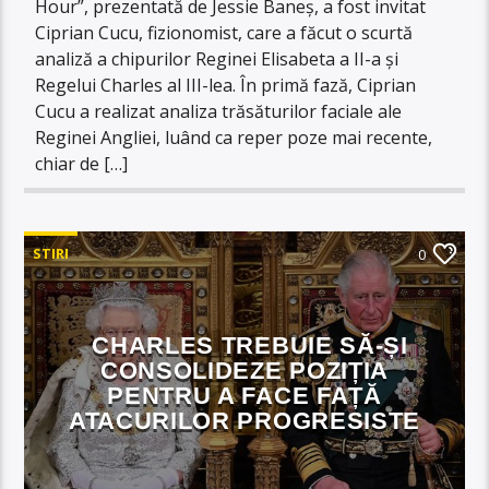
Hour”, prezentată de Jessie Baneș, a fost invitat
Ciprian Cucu, fizionomist, care a făcut o scurtă
analiză a chipurilor Reginei Elisabeta a II-a și
Regelui Charles al III-lea. În primă fază, Ciprian
Cucu a realizat analiza trăsăturilor faciale ale
Reginei Angliei, luând ca reper poze mai recente,
chiar de […]
STIRI
0
CHARLES TREBUIE SĂ-ȘI
CONSOLIDEZE POZIȚIA
PENTRU A FACE FAȚĂ
ATACURILOR PROGRESISTE