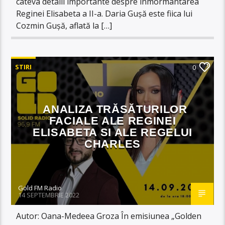
câteva detalii importante despre înmormântarea
Reginei Elisabeta a II-a. Daria Gușă este fiica lui
Cozmin Gușă, aflată la […]
STIRI
0
ANALIZA TRĂSĂTURILOR
FACIALE ALE REGINEI
ELISABETA SI ALE REGELUI
CHARLES
Gold FM Radio
14 SEPTEMBRIE 2022
Autor: Oana-Medeea Groza În emisiunea „Golden