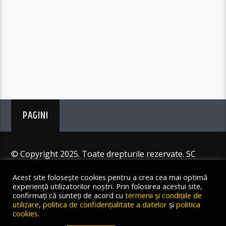
PAGINI
© Copyright 2025. Toate drepturile rezervate. SC
Angus Resources SRL
Acest site folosește cookies pentru a crea cea mai optimă
experiență utilizatorilor noștri. Prin folosirea acestui site,
confirmați că sunteți de acord cu
termenii și condițiile de
utilizare
,
politica de confidențialitate a datelor
și
politica
cookies
.