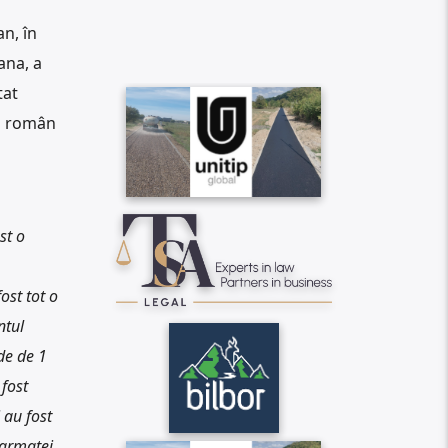
n, în
ana, a
tat
ui român
a
st o
ost tot o
ntul
de de 1
fost
 au fost
 armatei