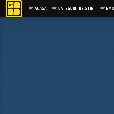
ACASA
CATEGORII DE STIRI
EMI