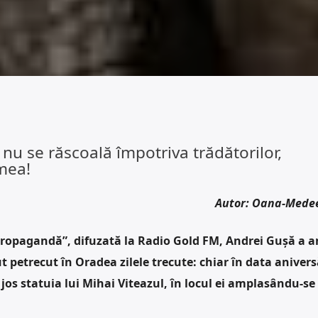
 nu se răscoală împotriva trădătorilor,
 mea!
Autor: Oana-Mede
propagandă”, difuzată la Radio Gold FM, Andrei Gușă a a
petrecut în Oradea zilele trecute: chiar în data anivers
 jos statuia lui Mihai Viteazul, în locul ei amplasându-se