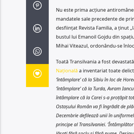
Nu este prima acțiune antiromâneas
mandatele sale precedente de prima
desființat Revista Familia, a ținut 
bustul lui Emanoil Gojdu din spațiu
Mihai Viteazul, ordonându-se înloc
Toată Transilvania a fost devastată
Națională
a inventariat toate delict
‘întâmplare’ că la Sibiu în loc de Hore
‘întâmplare’ că la Turda, Avram Iancu 
întâmplare că la Carei s-a proțăpit t
Ostașului Român va fi îngrădit de plăci
Decembrie defilează unii în uniformel
principe al Transilvaniei. ’Întâmplăto
lăsați fără soclu și fără nume. Desigur