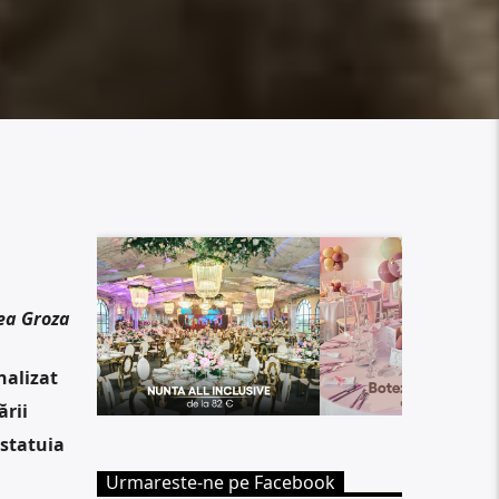
ea Groza
nalizat
ării
 statuia
Urmareste-ne pe Facebook