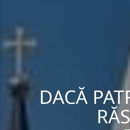
DACĂ PATR
RĂS