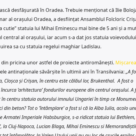
că desfășurată în Oradea. Trebuie menționat că Ilie Boloja
r al orașului Oradea, a desființat Ansamblul Folcloric Criș
„la cutie” statuia lui Mihai Eminescu mai bine de 5 ani și a mu
l central al orașului, iar acum s-a dat jos statuia voievodul
uirea sa cu statuia regelui maghiar Ladislau.
 din pricina unor astfel de proiecte antiromânești.
Mișcare
ele antinaționale săvârșite în ultimii ani în Transilvania:
„A fo
a, Cloșca și Crișan, în centru este călăul lor, Brukenthal. A fost o
încurca ’arhitectura’ fondurilor europene din centrul orașului. A f
ot în centru statuia autorului imnului Ungariei în timp ce Monume
 din beton? Tot o ’întâmplare’ a fost si că la Alba Iulia, acolo un
e Armatei Imperiale Habsburgice, s-a ridicat statuia lui Bethlem, 
r’, la Cluj-Napoca, Lucian Blaga, Mihai Eminescu si Memorandiștii
 tot întâmplător, la Valea Uzului unii nu au loc de crucile eroilor