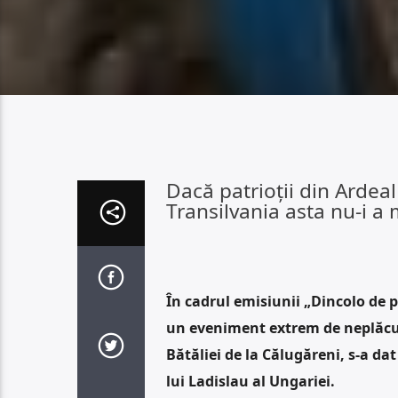
Dacă patrioții din Ardeal
Transilvania asta nu-i a
În cadrul emisiunii „Dincolo de 
un eveniment extrem de neplăcut 
Bătăliei de la Călugăreni, s-a dat
lui Ladislau al Ungariei.