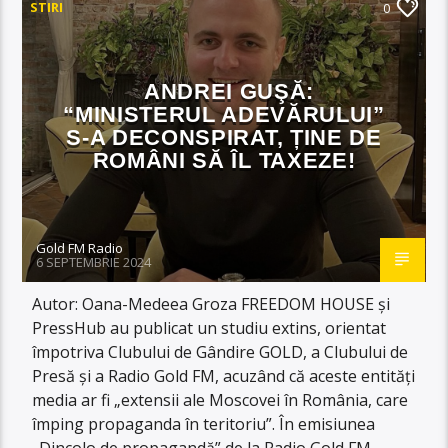
STIRI
0
ANDREI GUŞĂ:
“MINISTERUL ADEVĂRULUI”
S-A DECONSPIRAT, ȚINE DE
ROMÂNI SĂ ÎL TAXEZE!
Gold FM Radio
6 SEPTEMBRIE 2024
Autor: Oana-Medeea Groza FREEDOM HOUSE și
PressHub au publicat un studiu extins, orientat
împotriva Clubului de Gândire GOLD, a Clubului de
Presă și a Radio Gold FM, acuzând că aceste entități
media ar fi „extensii ale Moscovei în România, care
împing propaganda în teritoriu”. În emisiunea
„Dincolo de propagandă” de la Radio Gold FM,