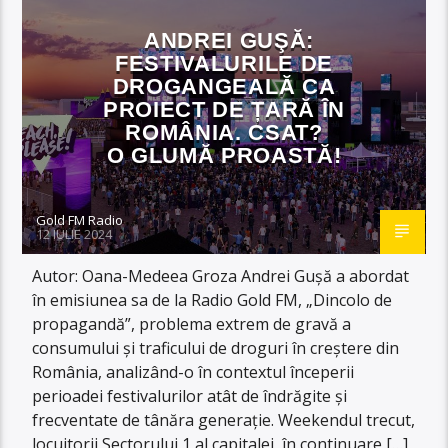
ANDREI GUŞĂ:
FESTIVALURILE DE
DROGANGEALĂ CA
PROIECT DE ȚARĂ ÎN
ROMÂNIA. CSAT?
O GLUMĂ PROASTĂ!
Gold FM Radio
12 IULIE 2024
Autor: Oana-Medeea Groza Andrei Gușă a abordat
în emisiunea sa de la Radio Gold FM, „Dincolo de
propagandă”, problema extrem de gravă a
consumului și traficului de droguri în creștere din
România, analizând-o în contextul începerii
perioadei festivalurilor atât de îndrăgite și
frecventate de tânăra generație. Weekendul trecut,
locuitorii Sectorului 1 al capitalei, în continuare […]