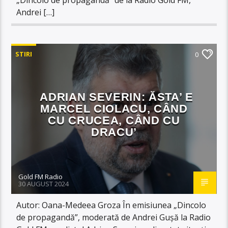
Andrei […]
STIRI
0
ADRIAN SEVERIN: ĂSTA’ E
MARCEL CIOLACU, CÂND
CU CRUCEA, CÂND CU
DRACU’
Gold FM Radio
30 AUGUST 2024
Autor: Oana-Medeea Groza În emisiunea „Dincolo
de propagandă”, moderată de Andrei Gușă la Radio