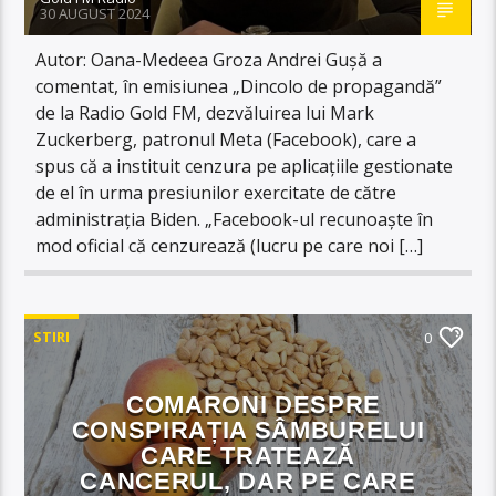
30 AUGUST 2024
Autor: Oana-Medeea Groza Andrei Gușă a
comentat, în emisiunea „Dincolo de propagandă”
de la Radio Gold FM, dezvăluirea lui Mark
Zuckerberg, patronul Meta (Facebook), care a
spus că a instituit cenzura pe aplicațiile gestionate
de el în urma presiunilor exercitate de către
administrația Biden. „Facebook-ul recunoaște în
mod oficial că cenzurează (lucru pe care noi […]
STIRI
0
COMARONI DESPRE
CONSPIRAȚIA SÂMBURELUI
CARE TRATEAZĂ
CANCERUL, DAR PE CARE