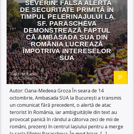
SEVERIN: FALSA ALERTĂ
DE SECURITATE PRIMITĂ ÎN
TIMPUL PELERINAJULUI LA
SF. PARASCHEVA
DEMONSTREAZĂ FAPTUL
CĂ AMBASADA SUA DIN
ROMÂNIA LUCREAZĂ
ÎMPOTRIVA INTERESELOR
SUA
Gold FM Radio
18 OCTOMBRIE 2024
Autor: Oana-Medeea Groza În seara de 14
octombrie, Ambasada SUA la București a transmis
un comunicat fără precedent, o alertă de atac
terorist în România, iar ambiguitățile din text au
provocat panică în rândul a câtorva zeci de mii de
români, prezenți în centrul Iașiului pentru a merge
la racla Sfintei Parascheva. În mod bizar, […]