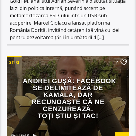
Gold FM, analistul Adrian Severin a discutat situația
la zi din politica internă, punând accent pe
metamorfozarea PSD-ului într-un USR sub
acoperire. Marcel Ciolacu a lansat platforma
România Dorită, invitând cetățenii să vină cu idei
pentru dezvoltarea țării în următorii 4 […]
STIRI
0
ANDREI GUŞĂ: FACEBOOK
SE DELIMITEAZĂ DE
KAMALA, DAR
RECUNOAȘTE CĂ NE
CENZUREAZĂ.
TOȚI ȘTIU ȘI TAC!
Gold FM Radio