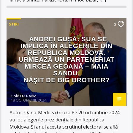
STIRI
0
ANDREI GUŞĂ: SUA SE
IMPLICĂ ÎN ALEGERILE DIN
REPUBLICA MOLDOVA.
URMEAZĂ UN PARTENERIAT
MIRCEA GEOANĂ – MAIA
SANDU,
NĂŞIT DE BIG BROTHER?
Gold FM Radio
18 OCTOMBRIE 2024
Autor: Oana-Medeea Groza Pe 20 octombrie 2024
au loc alegerile prezidențiale din Republica
Moldova. Și anul acesta scrutinul electoral se află