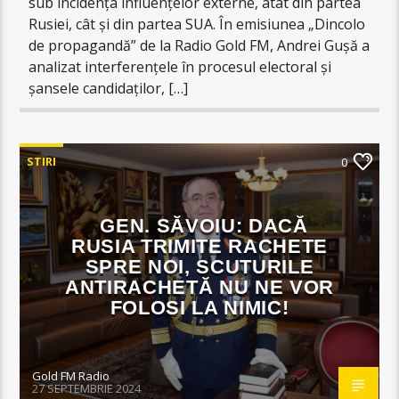
sub incidența influențelor externe, atât din partea
Rusiei, cât și din partea SUA. În emisiunea „Dincolo
de propagandă” de la Radio Gold FM, Andrei Gușă a
analizat interferențele în procesul electoral și
șansele candidaților, […]
STIRI
0
GEN. SĂVOIU: DACĂ
RUSIA TRIMITE RACHETE
SPRE NOI, SCUTURILE
ANTIRACHETĂ NU NE VOR
FOLOSI LA NIMIC!
Gold FM Radio
27 SEPTEMBRIE 2024