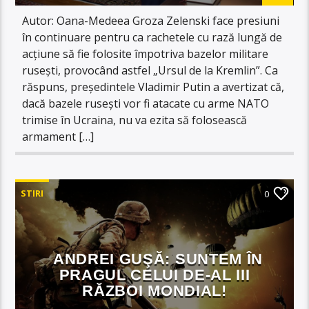
Autor: Oana-Medeea Groza Zelenski face presiuni
în continuare pentru ca rachetele cu rază lungă de
acțiune să fie folosite împotriva bazelor militare
rusești, provocând astfel „Ursul de la Kremlin”. Ca
răspuns, președintele Vladimir Putin a avertizat că,
dacă bazele rusești vor fi atacate cu arme NATO
trimise în Ucraina, nu va ezita să folosească
armament […]
STIRI
0
ANDREI GUŞĂ: SUNTEM ÎN
PRAGUL CELUI DE-AL III
RĂZBOI MONDIAL!