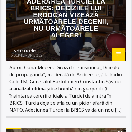
ADERAREA TURCIEI LA
BRICS: DECIZIILE LUI
ERDOGAN VIZEAZĂ
URMĂTOARELE DECENII,
NU URMĂTOARELE
ALEGERI
Gold FM Radio
6 SEPTEMBRIE 2024
Autor: Oana-Medeea Groza În emisiunea „Dincolo
de propagandă”, moderată de Andrei Gușă la Radio
Gold FM, Generalul Bartolomeu Constantin Săvoiu
a analizat ultima știre bombă din geopolitică:
înaintarea cererii oficiale a Turciei de a intra în
BRICS. Turcia deja se afla cu un picior afară din
NATO. Adeziunea Turciei la BRICS va da un nou […]