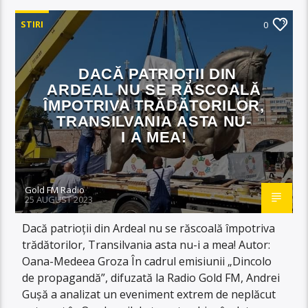
STIRI
0
DACĂ PATRIOȚII DIN
ARDEAL NU SE RĂSCOALĂ
ÎMPOTRIVA TRĂDĂTORILOR,
TRANSILVANIA ASTA NU-
I A MEA!
Gold FM Radio
25 AUGUST 2023
Dacă patrioții din Ardeal nu se răscoală împotriva
trădătorilor, Transilvania asta nu-i a mea! Autor:
Oana-Medeea Groza În cadrul emisiunii „Dincolo
de propagandă”, difuzată la Radio Gold FM, Andrei
Gușă a analizat un eveniment extrem de neplăcut