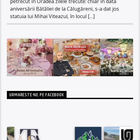
petrecut în Oradea zilele trecute: chiar în data
aniversării Bătăliei de la Călugăreni, s-a dat jos
statuia lui Mihai Viteazul, în locul […]
URMARESTE-NE PE FACEBOOK