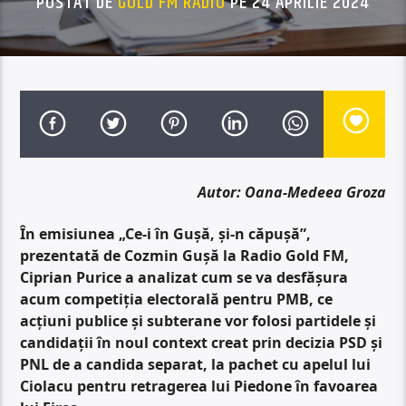
POSTAT DE
GOLD FM RADIO
PE 24 APRILIE 2024
Autor: Oana-Medeea Groza
În emisiunea „Ce-i în Gușă, și-n căpușă”,
prezentată de Cozmin Gușă la Radio Gold FM,
Ciprian Purice a analizat cum se va desfășura
acum competiția electorală pentru PMB, ce
acțiuni publice și subterane vor folosi partidele și
candidații în noul context creat prin decizia PSD și
PNL de a candida separat, la pachet cu apelul lui
Ciolacu pentru retragerea lui Piedone în favoarea