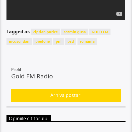
Tagged as
ciprian purice
cozmin gusa
GOLD FM
nicusor dan
piedone
pnl
psd
romania
Profil
Gold FM Radio
Arhiva postari
Opiniile cititorului