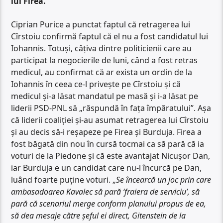
lui Firea.
Ciprian Purice a punctat faptul că retragerea lui
Cîrstoiu confirmă faptul că el nu a fost candidatul lui
Iohannis. Totuși, câțiva dintre politicienii care au
participat la negocierile de luni, când a fost retras
medicul, au confirmat că ar exista un ordin de la
Iohannis în ceea ce-l privește pe Cîrstoiu și că
medicul și-a lăsat mandatul pe masă și i-a lăsat pe
liderii PSD-PNL să „răspundă în fața împăratului”. Așa
că liderii coaliției și-au asumat retragerea lui Cîrstoiu
și au decis să-i reșapeze pe Firea și Burduja. Firea a
fost băgată din nou în cursă tocmai ca să pară că ia
voturi de la Piedone și că este avantajat Nicușor Dan,
iar Burduja e un candidat care nu-l încurcă pe Dan,
luând foarte puține voturi. „
Se încearcă un joc prin care
ambasadoarea Kavalec să pară ‘fraiera de serviciu’, să
pară că scenariul merge conform planului propus de ea,
să dea mesaje către șeful ei direct, Gitenstein de la