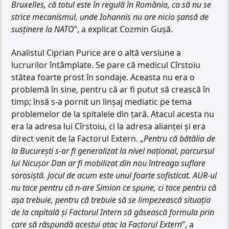
Bruxelles, că totul este în regulă în România, ca să nu se
strice mecanismul, unde Iohannis nu are nicio șansă de
susținere la NATO
”, a explicat Cozmin Gușă.
Analistul Ciprian Purice are o altă versiune a
lucrurilor întâmplate. Se pare că medicul Cîrstoiu
stătea foarte prost în sondaje. Aceasta nu era o
problemă în sine, pentru că ar fi putut să crească în
timp; însă s-a pornit un linșaj mediatic pe tema
problemelor de la spitalele din țară. Atacul acesta nu
era la adresa lui Cîrstoiu, ci la adresa alianței și era
direct venit de la Factorul Extern. „
Pentru că bătălia de
la București s-ar fi generalizat la nivel național, parcursul
lui Nicușor Dan ar fi mobilizat din nou întreaga suflare
sorosiștă. Jocul de acum este unul foarte sofisticat. AUR-ul
nu tace pentru că n-are Simion ce spune, ci tace pentru că
așa trebuie, pentru că trebuie să se limpezească situația
de la capitală și Factorul Intern să găsească formula prin
care să răspundă acestui atac la Factorul Extern
”, a