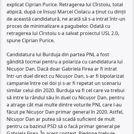
explicat Ciprian Purice. Retragerea lui Cîrstoiu, total
atipică, după ce însuși Marcel Ciolacu a ținut cu dinții
de această candidatură, ne arată să s-a intrat într-un
proces de minimalizare a pagubelor. Odată cu
retragerea lui Cîrstoiu s-a salvat proiectul USL 2.0,
spune Ciprian Purice.
Candidatura lui Burduja din partea PNL a fost
gândită tocmai pentru a polariza cu candidatura lui
Nicușor Dan. Dacă doar Gabriela Firea ar fi intrat
într-un duel direct cu Nicușor Dan, s-ar fi bipolarizat
campanie între cei doi și s-ar fi repetat un scenariu
similar celui din 2020. Burduja va fi cel care va trebui
să intre la rândul său în duel cu Nicușor Dan, pentru
a atrage cât mai multe dintre voturile PNL care l-au
făcut pe Nicușor Dan primar general în 2020. Astfel,
Nicușor Dan ar putea să scadă suficient de mult
pentru ca bazinul PSD să o facă primar general pe
Gabriela Firea. În acest context, Piedone trebuie