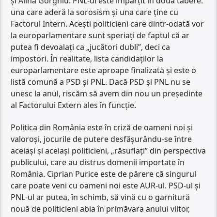
și Alina Gorghiu. PNL-ul este împărțit în două tabere:
una care aderă la sorosism și una care ține cu
Factorul Intern. Acești politicieni care dintr-odată vor
la europarlamentare sunt speriați de faptul că ar
putea fi devoalați ca „jucători dubli”, deci ca
impostori. În realitate, lista candidaților la
europarlamentare este aproape finalizată și este o
listă comună a PSD și PNL. Dacă PSD și PNL nu se
unesc la anul, riscăm să avem din nou un președinte
al Factorului Extern ales în funcție.
Politica din România este în criză de oameni noi și
valoroși, jocurile de putere desfășurându-se între
aceiași și aceiași politicieni, „răsuflați” din perspectiva
publicului, care au distrus domenii importate în
România. Ciprian Purice este de părere că singurul
care poate veni cu oameni noi este AUR-ul. PSD-ul și
PNL-ul ar putea, în schimb, să vină cu o garnitură
nouă de politicieni abia în primăvara anului viitor,