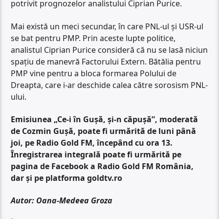
potrivit prognozelor analistului Ciprian Purice.
Mai există un meci secundar, în care PNL-ul și USR-ul
se bat pentru PMP. Prin aceste lupte politice,
analistul Ciprian Purice consideră că nu se lasă niciun
spațiu de manevră Factorului Extern. Bătălia pentru
PMP vine pentru a bloca formarea Polului de
Dreapta, care i-ar deschide calea către sorosism PNL-
ului.
Emisiunea „Ce-i în Gușă, și-n căpușă”, moderată
de Cozmin Gușă, poate fi urmărită de luni până
joi, pe Radio Gold FM, începând cu ora 13.
Înregistrarea integrală poate fi urmărită pe
pagina de Facebook a Radio Gold FM România,
dar și pe platforma goldtv.ro
Autor: Oana-Medeea Groza