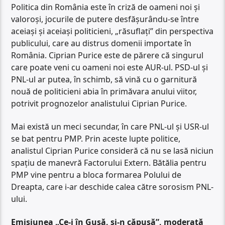
Politica din România este în criză de oameni noi și
valoroși, jocurile de putere desfășurându-se între
aceiași și aceiași politicieni, „răsuflați” din perspectiva
publicului, care au distrus domenii importate în
România. Ciprian Purice este de părere că singurul
care poate veni cu oameni noi este AUR-ul. PSD-ul și
PNL-ul ar putea, în schimb, să vină cu o garnitură
nouă de politicieni abia în primăvara anului viitor,
potrivit prognozelor analistului Ciprian Purice.
Mai există un meci secundar, în care PNL-ul și USR-ul
se bat pentru PMP. Prin aceste lupte politice,
analistul Ciprian Purice consideră că nu se lasă niciun
spațiu de manevră Factorului Extern. Bătălia pentru
PMP vine pentru a bloca formarea Polului de
Dreapta, care i-ar deschide calea către sorosism PNL-
ului.
Emisiunea „Ce-i în Gușă, și-n căpușă”, moderată