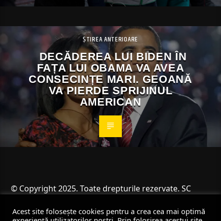
ȘTIREA ANTERIOARE
DECĂDEREA LUI BIDEN ÎN
FAȚA LUI OBAMA VA AVEA
CONSECINȚE MARI. GEOANĂ
VA PIERDE SPRIJINUL
AMERICAN
© Copyright 2025. Toate drepturile rezervate. SC
Angus Resources SRL
Acest site folosește cookies pentru a crea cea mai optimă
experiență utilizatorilor noștri. Prin folosirea acestui site,