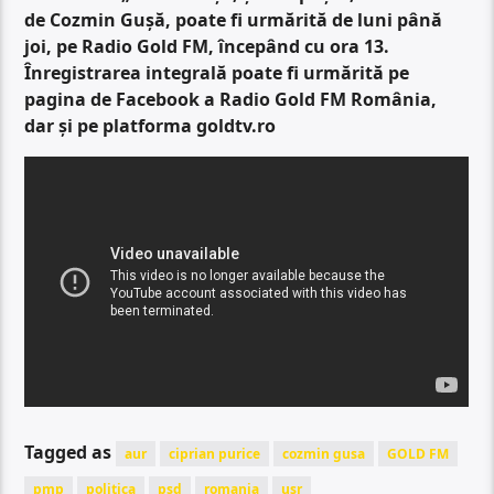
de Cozmin Gușă, poate fi urmărită de luni până
joi, pe Radio Gold FM, începând cu ora 13.
Înregistrarea integrală poate fi urmărită pe
pagina de Facebook a Radio Gold FM România,
dar și pe platforma goldtv.ro
Tagged as
aur
ciprian purice
cozmin gusa
GOLD FM
pmp
politica
psd
romania
usr