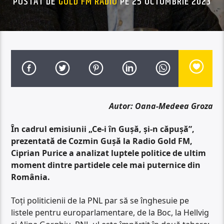
POSTAT DE
GOLD FM RADIO
PE 25 OCTOMBRIE 2023
Autor: Oana-Medeea Groza
În cadrul emisiunii „Ce-i în Gușă, și-n căpușă”,
prezentată de Cozmin Gușă la Radio Gold FM,
Ciprian Purice a analizat luptele politice de ultim
moment dintre partidele cele mai puternice din
România.
Toți politicienii de la PNL par să se înghesuie pe
listele pentru europarlamentare, de la Boc, la Hellvig