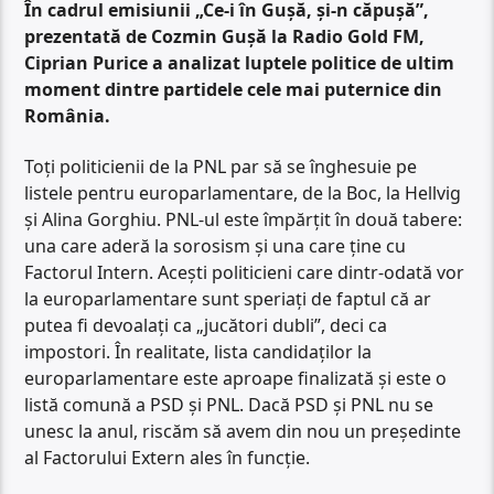
În cadrul emisiunii „Ce-i în Gușă, și-n căpușă”,
prezentată de Cozmin Gușă la Radio Gold FM,
Ciprian Purice a analizat luptele politice de ultim
moment dintre partidele cele mai puternice din
România.
Toți politicienii de la PNL par să se înghesuie pe
listele pentru europarlamentare, de la Boc, la Hellvig
și Alina Gorghiu. PNL-ul este împărțit în două tabere:
una care aderă la sorosism și una care ține cu
Factorul Intern. Acești politicieni care dintr-odată vor
la europarlamentare sunt speriați de faptul că ar
putea fi devoalați ca „jucători dubli”, deci ca
impostori. În realitate, lista candidaților la
europarlamentare este aproape finalizată și este o
listă comună a PSD și PNL. Dacă PSD și PNL nu se
unesc la anul, riscăm să avem din nou un președinte
al Factorului Extern ales în funcție.