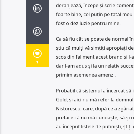
deranjează, începe și scrie coment
foarte bine, cel puțin pe tatăl meu 
fost o deziluzie pentru mine.
Ca să fiu cât se poate de normal în 
știu că mulți vă simțiți apropiați
scos din faliment acest brand și l-
1
dar l-am adus și la un relativ succ
primim asemenea amenzi.
Probabil că sistemul a încercat să 
Gold, și aici nu mă refer la domnul 
Nistorescu, care, după ce a zgâriat 
preface că nu mă cunoaște, să-și re
au început listele de putiniști, știț