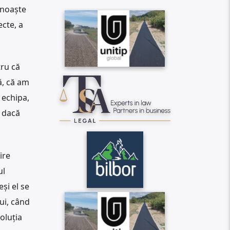
unoaște
ecte, a
tru că
ă, că am
 echipa,
r dacă
ire
ul
și el se
ui, când
soluția