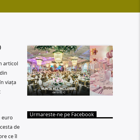
)
 articol
 din
în viața
t
Urmareste-ne pe Facebook
e euro
acesta de
re ce îl