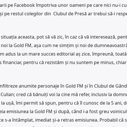
arii pe Facebook împotriva unor oameni pe care nici nu-i c
și pe restul colegilor din Clubul de Presă ar trebui să-i resp
situația aceasta, pot să vă zic, în caz că vă interesează, pen
 de noi la Gold FM, așa cum ne simțim și noi de dumneavoastr
am adus la un mare succes editorial aș zice, împreună, toată
es financiar, pentru că rezistăm și nu suntem pe minus, chia
infiltreze anumite personaje în Gold FM și în Clubul de Gând
Culian; cred că bănuiți voi la cine mă refer, inclusiv la domn
la ușă, îmi permit să spun, pentru că îl cunosc de la 5 ani, de
ia emisiunea la Gold FM și după, când i-a fost greu voinicul
i ce s-a întâmplat, imediat și-a retras emisiunea. Probabil că 