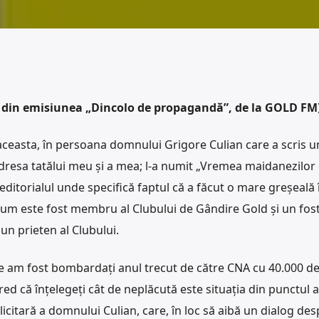
it din emisiunea „Dincolo de propagandă”, de la GOLD FM
ceasta, în persoana domnului Grigore Culian care a scris un
adresa tatălui meu și a mea; l-a numit „Vremea maidanezilor
editorialul unde specifică faptul că a făcut o mare greșeală 
 Acum este fost membru al Clubului de Gândire Gold și un fos
un prieten al Clubului.
 am fost bombardați anul trecut de către CNA cu 40.000 d
d că înțelegeți cât de neplăcută este situația din punctul 
icitară a domnului Culian, care, în loc să aibă un dialog desp