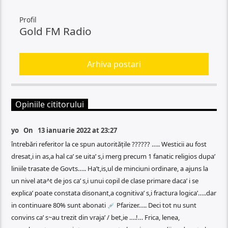
Profil
Gold FM Radio
Arhiva postari
Opiniile cititorului
yo On
13 ianuarie 2022 at 23:27
întrebări referitor la ce spun autoritățile ?????? ….. Westicii au fost
dresat,i in as,a hal ca’ se uita’ s,i merg precum 1 fanatic religios dupa’
liniile trasate de Govts….. Ha’t,is,ul de minciuni ordinare, a ajuns la
un nivel ata^t de jos ca’ s,i unui copil de clase primare daca’ i se
explica’ poate constata disonant,a cognitiva’ s,i fractura logica’…..dar
in continuare 80% sunt abonati
Pfarizer….. Deci tot nu sunt
convins ca’ s~au trezit din vraja’ / bet,ie ….!… Frica, lenea,