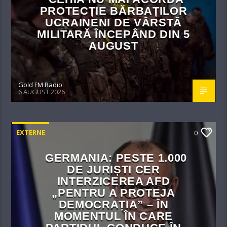
PROTECȚIE BĂRBAȚILOR
UCRAINENI DE VÂRSTĂ
MILITARĂ ÎNCEPÂND DIN 5
AUGUST
Gold FM Radio
6 AUGUST 2026
EXTERNE
0
GERMANIA: PESTE 1.000
DE JURIȘTI CER
INTERZICEREA AFD
„PENTRU A PROTEJA
DEMOCRAȚIA” – ÎN
MOMENTUL ÎN CARE