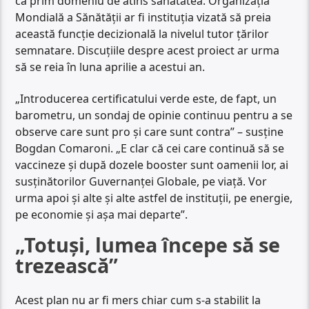
ca prim domeniu de atins sănătatea. Organizația
Mondială a Sănătății ar fi instituția vizată să preia
această funcție decizională la nivelul tutor țărilor
semnatare. Discuțiile despre acest proiect ar urma
să se reia în luna aprilie a acestui an.
„Introducerea certificatului verde este, de fapt, un
barometru, un sondaj de opinie continuu pentru a se
observe care sunt pro și care sunt contra” – susține
Bogdan Comaroni. „E clar că cei care continuă să se
vaccineze și după dozele booster sunt oamenii lor, ai
susținătorilor Guvernanței Globale, pe viață. Vor
urma apoi și alte și alte astfel de instituții, pe energie,
pe economie și așa mai departe”.
„Totuși, lumea începe să se
trezească
”
Acest plan nu ar fi mers chiar cum s-a stabilit la