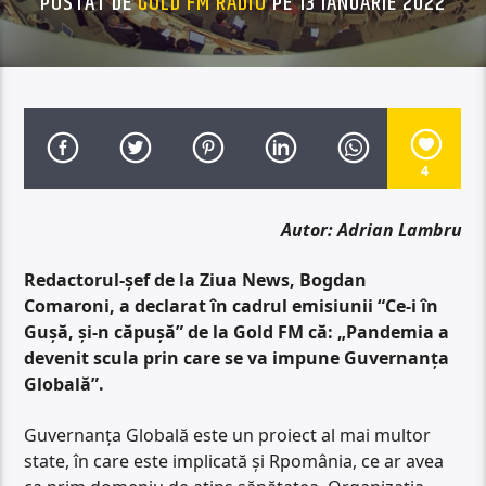
POSTAT DE
GOLD FM RADIO
PE 13 IANUARIE 2022
4
Autor: Adrian Lambru
Redactorul-șef de la Ziua News, Bogdan
Comaroni, a declarat în cadrul emisiunii “Ce-i în
Gușă, și-n căpușă” de la Gold FM că: „Pandemia a
devenit scula prin care se va impune Guvernanța
Globală”.
Guvernanța Globală este un proiect al mai multor
state, în care este implicată și Rpomânia, ce ar avea