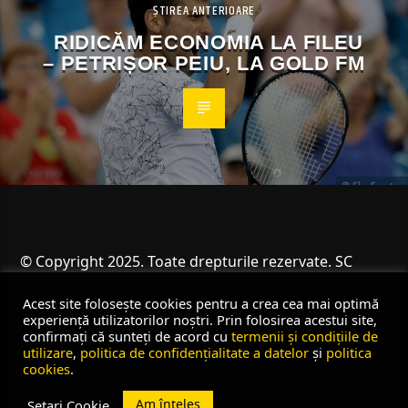
ȘTIREA ANTERIOARE
RIDICĂM ECONOMIA LA FILEU
– PETRIȘOR PEIU, LA GOLD FM
© Copyright 2025. Toate drepturile rezervate. SC
Angus Resources SRL
Acest site folosește cookies pentru a crea cea mai optimă
experiență utilizatorilor noștri. Prin folosirea acestui site,
confirmați că sunteți de acord cu
termenii și condițiile de
utilizare
,
politica de confidențialitate a datelor
și
politica
cookies
.
Am înțeles
Setari Cookie