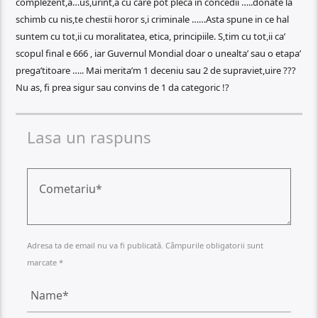
complezent,a…us,urint,a cu care pot pleca in concedii …..donate la
schimb cu nis,te chestii horor s,i criminale ……Asta spune in ce hal
suntem cu tot,ii cu moralitatea, etica, principiile. S,tim cu tot,ii ca’
scopul final e 666 , iar Guvernul Mondial doar o unealta’ sau o etapa’
prega’titoare ….. Mai merita’m 1 deceniu sau 2 de supraviet,uire ???
Nu as, fi prea sigur sau convins de 1 da categoric !?
Lasa un raspuns
Adresa ta de email nu va fi publicată. Câmpurile obligatorii sunt
marcate *