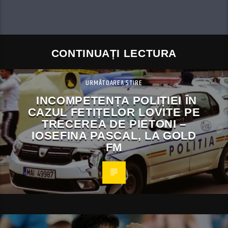
CONTINUAȚI LECTURA
URMĂTOAREA ȘTIRE
INCOMPETENȚA POLIȚIEI ÎN
CAZUL FETIȚELOR LOVITE PE
TRECEREA DE PIETONI –
IOSEFINA PASCAL, LA GOLD
FM