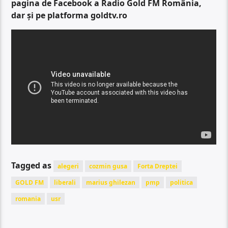
pagina de Facebook a Radio Gold FM România,
dar și pe platforma goldtv.ro
Tagged as
alegeri
cozmin gusa
Forta Dreptei
GOLD FM
liberali
marius ghilezan
pmp
politica
romania
usr