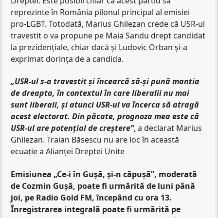
Dreptei. Este posibil chiar ca acest partid să
reprezinte în România pilonul principal al emisiei
pro-LGBT. Totodată, Marius Ghilezan crede că USR-ul
travestit o va propune pe Maia Sandu drept candidat
la prezidențiale, chiar dacă și Ludovic Orban și-a
exprimat dorința de a candida.
„USR-ul s-a travestit și încearcă să-și pună mantia
de dreapta, în contextul în care liberalii nu mai
sunt liberali, și atunci USR-ul va încerca să atragă
acest electorat. Din păcate, prognoza mea este că
USR-ul are potențial de creștere”
, a declarat Marius
Ghilezan. Traian Băsescu nu are loc în această
ecuație a Alianței Dreptei Unite
Emisiunea „Ce-i în Gușă, și-n căpușă”, moderată
de Cozmin Gușă, poate fi urmărită de luni până
joi, pe Radio Gold FM, începând cu ora 13.
Înregistrarea integrală poate fi urmărită pe