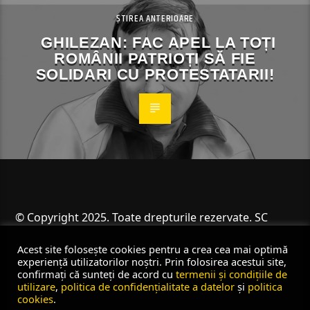
ȘTIREA ANTERIOARE
GHILEZAN: FAC APEL LA TOȚI
ROMÂNII PATRIOȚI SĂ FIE
SOLIDARI CU PROTESTATARII!
© Copyright 2025. Toate drepturile rezervate. SC
Angus Resources SRL
Acest site folosește cookies pentru a crea cea mai optimă
experiență utilizatorilor noștri. Prin folosirea acestui site,
confirmați că sunteți de acord cu
termenii și condițiile de
utilizare
,
politica de confidențialitate a datelor
și
politica
cookies
.