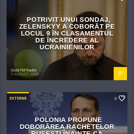
POTRIVIT UNUI SONDAJ,
ZELENSKYY A COBORÂT PE
LOCUL 9 ÎN CLASAMENTUL
DE ÎNCREDERE AL
UCRAINIENILOR
Gold FM Radio
7 AUGUST 2026
EXTERNE
0
POLONIA PROPUNE
DOBORÂREA RACHETELOR
RUSEȘTI ÎNAINTE CA