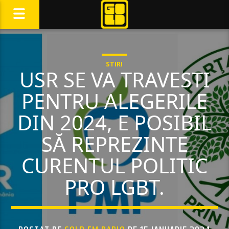
STIRI
USR SE VA TRAVESTI
PENTRU ALEGERILE
DIN 2024, E POSIBIL
SĂ REPREZINTE
CURENTUL POLITIC
PRO LGBT.