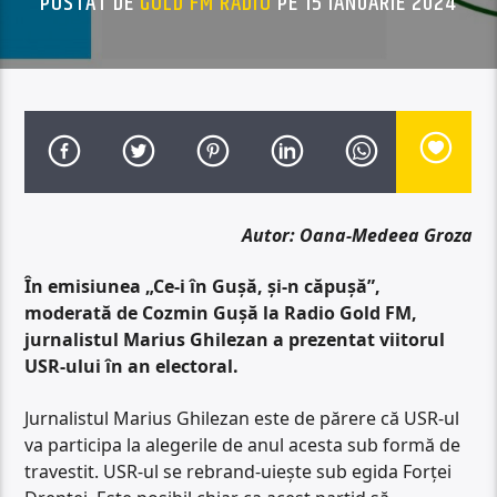
POSTAT DE
GOLD FM RADIO
PE 15 IANUARIE 2024
Autor: Oana-Medeea Groza
În emisiunea „Ce-i în Gușă, și-n căpușă”,
moderată de Cozmin Gușă la Radio Gold FM,
jurnalistul Marius Ghilezan a prezentat viitorul
USR-ului în an electoral.
Jurnalistul Marius Ghilezan este de părere că USR-ul
va participa la alegerile de anul acesta sub formă de
travestit. USR-ul se rebrand-uiește sub egida Forței