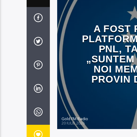
A FOST 
PLATFORM
PNL, T
„SUNTEM 
NOI MEM
PROVIN 
Gold FM Radio
20 IULIE 2026