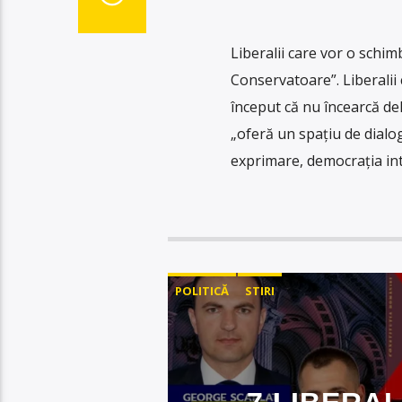
Liberalii care vor o schim
Conservatoare”. Liberalii c
început că nu încearcă de
„oferă un spațiu de dialo
exprimare, democrația int
POLITICĂ
STIRI