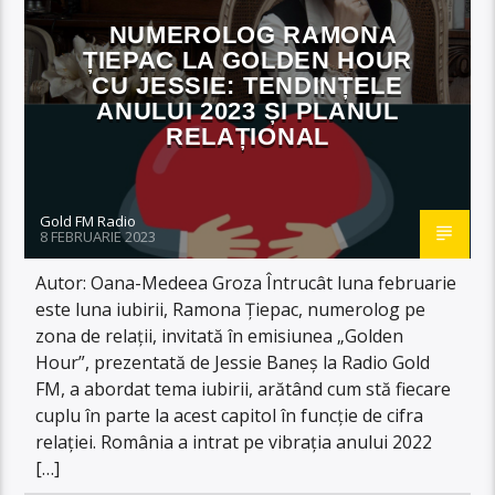
NUMEROLOG RAMONA
ȚIEPAC LA GOLDEN HOUR
CU JESSIE: TENDINȚELE
ANULUI 2023 ȘI PLANUL
RELAȚIONAL
Gold FM Radio
8 FEBRUARIE 2023
Autor: Oana-Medeea Groza Întrucât luna februarie
este luna iubirii, Ramona Țiepac, numerolog pe
zona de relații, invitată în emisiunea „Golden
Hour”, prezentată de Jessie Baneș la Radio Gold
FM, a abordat tema iubirii, arătând cum stă fiecare
cuplu în parte la acest capitol în funcție de cifra
relației. România a intrat pe vibrația anului 2022
[…]