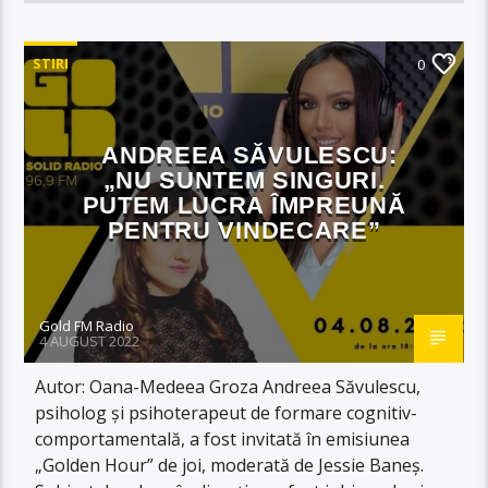
STIRI
0
ANDREEA SĂVULESCU:
„NU SUNTEM SINGURI.
PUTEM LUCRA ÎMPREUNĂ
PENTRU VINDECARE”
Gold FM Radio
4 AUGUST 2022
Autor: Oana-Medeea Groza Andreea Săvulescu,
psiholog și psihoterapeut de formare cognitiv-
comportamentală, a fost invitată în emisiunea
„Golden Hour” de joi, moderată de Jessie Baneș.