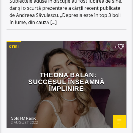
Subiectele aduse în discuție au fost iubirea de sine,
dar și o scurtă prezentare a cărții recent publicate
de Andreea Săvulescu. „Depresia este în top 3 boli
în lume, din cauză […]
STIRI
0
THEONA BALAN:
SUCCESUL ÎNSEAMNĂ
ÎMPLINIRE
Gold FM Radio
2 AUGUST 2022