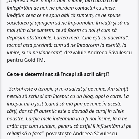
„Depresia este în top 3 boli în lume, din cauză că ne
îndepărtăm de noi, ne pierdem contactul cu sinele,
învățăm ceea ce ne spun alții că suntem, ce ne spune
societatea și ajungem să ne împotmolim în viață și să nu
mai știm cine suntem, ce să facem cu noi și cum să
depășim obstacolele. Cartea mea, ‘Cine ești cu adevărat‘,
tocmai asta prezintă: cum să ne întoarcem la esență, la
iubire, și să ne vindecăm”,
dezvăluie Andreea Săvulescu
pentru Gold FM.
Ce te-a determinat să începi să scrii cărți?
„Scrisul este o terapie și m-a salvat și pe mine. Am simțit
nevoia să scriu și am început cu un blog, apoi o carte. La
început mi-a fost teamă să mă pun pe mine în aceste
cărți, dar să fii autentic este o dovadă de curaj în zilele
noastre. Cărțile mele îndeamnă la a fi noi înșine, la a ne
arăta așa cum suntem, pentru că astfel îi influențăm și pe
ceilalți să o facă”
, povestește Andreea Săvulescu.