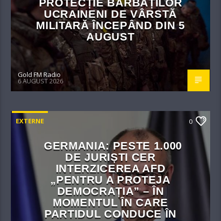
PROTECȚIE BĂRBAȚILOR
UCRAINENI DE VÂRSTĂ
MILITARĂ ÎNCEPÂND DIN 5
AUGUST
Gold FM Radio
6 AUGUST 2026
EXTERNE
0
GERMANIA: PESTE 1.000
DE JURIȘTI CER
INTERZICEREA AFD
„PENTRU A PROTEJA
DEMOCRAȚIA” – ÎN
MOMENTUL ÎN CARE
PARTIDUL CONDUCE ÎN