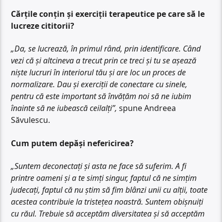
Cărțile conțin și exerciții terapeutice pe care să le
lucreze cititorii?
„Da, se lucrează, în primul rând, prin identificare. Când
vezi că și altcineva a trecut prin ce treci și tu se așează
niște lucruri în interiorul tău și are loc un proces de
normalizare. Dau și exerciții de conectare cu sinele,
pentru că este important să învățăm noi să ne iubim
înainte să ne iubească ceilalți”,
spune Andreea
Săvulescu.
Cum putem depăși nefericirea?
„Suntem deconectați și asta ne face să suferim. A fi
printre oameni și a te simți singur, faptul că ne simțim
judecați, faptul că nu știm să fim blânzi unii cu alții, toate
acestea contribuie la tristețea noastră. Suntem obișnuiți
cu răul. Trebuie să acceptăm diversitatea și să acceptăm