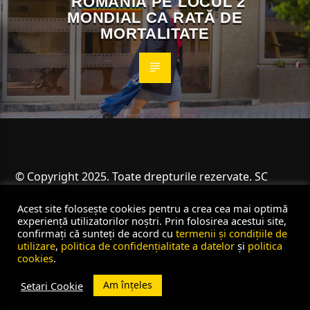
ROMÂNIA PE LOCUL 2
MONDIAL CA RATĂ DE
MORTALITATE
© Copyright 2025. Toate drepturile rezervate. SC
Angus Resources SRL
Acest site folosește cookies pentru a crea cea mai optimă
experiență utilizatorilor noștri. Prin folosirea acestui site,
confirmați că sunteți de acord cu
termenii și condițiile de
utilizare
,
politica de confidențialitate a datelor
și
politica
cookies
.
Am înțeles
Setari Cookie