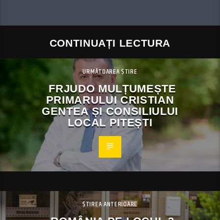
CONTINUAȚI LECTURA
URMĂTOAREA ȘTIRE
FRJUDO MULȚUMEȘTE
PRIMARULUI CRISTIAN
GENTEA ȘI CONSILIULUI
LOCAL PITEȘTI
ȘTIREA ANTERIOARE