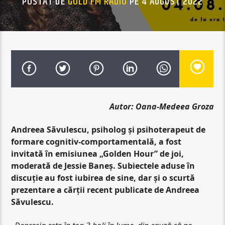
POSTAT DE
GOLD FM RADIO
PE 4 AUGUST 2022
Autor: Oana-Medeea Groza
Andreea Săvulescu, psiholog și psihoterapeut de
formare cognitiv-comportamentală, a fost
invitată în emisiunea „Golden Hour” de joi,
moderată de Jessie Baneș. Subiectele aduse în
discuție au fost iubirea de sine, dar și o scurtă
prezentare a cărții recent publicate de Andreea
Săvulescu.