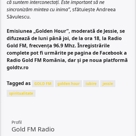
că suntem interconectați. Este important să ne
sincronizăm mintea cu inima”
, sfătuiește Andreea
Săvulescu.
Emisiunea „Golden Hour”, moderată de Jessie, se
difuzează de luni până joi, de la ora 18, la Radio
Gold FM, frecvența 96.9 Mhz. Înregistrările
complete pot fi urmărite pe pagina de Facebook a
Radio Gold FM România, dar și pe noua platformă
goldtv.ro
Tagged as
GOLD FM
golden hour
iubire
jessie
spiritualitate
Profil
Gold FM Radio