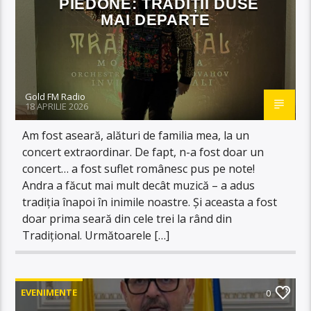
PIEDONE: TRADIȚII DUSE
MAI DEPARTE
Gold FM Radio
18 APRILIE 2026
Am fost aseară, alături de familia mea, la un
concert extraordinar. De fapt, n-a fost doar un
concert… a fost suflet românesc pus pe note!
Andra a făcut mai mult decât muzică – a adus
tradiția înapoi în inimile noastre. Şi aceasta a fost
doar prima seară din cele trei la rând din
Tradițional. Următoarele […]
EVENIMENTE
0