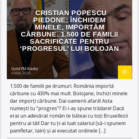
CRISTIAN POPESCU
PIEDONE: ÎNCHIDEM
MINELE, IMPORTĂM
CĂRBUNE. 1.500 DE FAMILII
SACRIFICATE PENTRU
‘PROGRESUL’ LUI BOLOJAN
Gold FM Radio
4 MAI 2026
1.500 de familii pe drumuri. România importă
cărbune cu 430% mai mult. Bolojane, închizi minele
dar imporți cărbune. Dai oamenii afară! Asta
numești tu ”progres”? Ei i-aș spune trădare! Dacă
erai un adevărat român te băteai cu toți Bruxellezii
pentru ai tăi! Dar tu ți-ai luat salariul (să-i spunem
pamfletar, tain) și ai executat ordinele […]