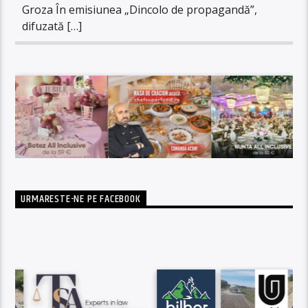
Groza În emisiunea „Dincolo de propagandă”,
difuzată […]
URMARESTE-NE PE FACEBOOK