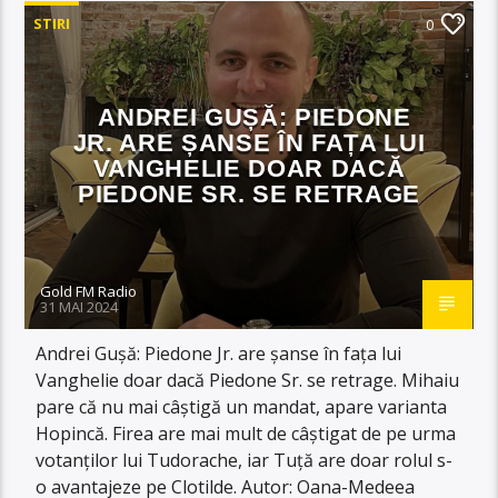
STIRI
0
ANDREI GUȘĂ: PIEDONE
JR. ARE ȘANSE ÎN FAȚA LUI
VANGHELIE DOAR DACĂ
PIEDONE SR. SE RETRAGE
Gold FM Radio
31 MAI 2024
Andrei Gușă: Piedone Jr. are șanse în fața lui
Vanghelie doar dacă Piedone Sr. se retrage. Mihaiu
pare că nu mai câștigă un mandat, apare varianta
Hopincă. Firea are mai mult de câștigat de pe urma
votanților lui Tudorache, iar Tuță are doar rolul s-
o avantajeze pe Clotilde. Autor: Oana-Medeea