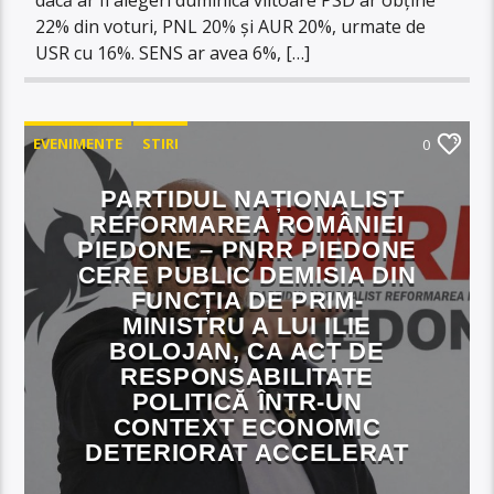
22% din voturi, PNL 20% și AUR 20%, urmate de
USR cu 16%. SENS ar avea 6%, […]
EVENIMENTE
STIRI
0
PARTIDUL NAȚIONALIST
REFORMAREA ROMÂNIEI
PIEDONE – PNRR PIEDONE
CERE PUBLIC DEMISIA DIN
FUNCȚIA DE PRIM-
MINISTRU A LUI ILIE
BOLOJAN, CA ACT DE
RESPONSABILITATE
POLITICĂ ÎNTR-UN
CONTEXT ECONOMIC
DETERIORAT ACCELERAT