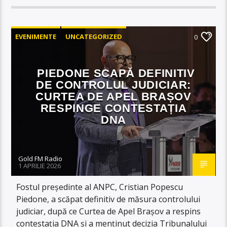
EVENIMENTE
UNCATEGORIZED
0
PIEDONE SCAPĂ DEFINITIV
DE CONTROLUL JUDICIAR:
CURTEA DE APEL BRAȘOV
RESPINGE CONTESTAȚIA
DNA
Gold FM Radio
1 APRILIE 2026
Fostul președinte al ANPC, Cristian Popescu
Piedone, a scăpat definitiv de măsura controlului
judiciar, după ce Curtea de Apel Brașov a respins
contestația DNA și a menținut decizia Tribunalului