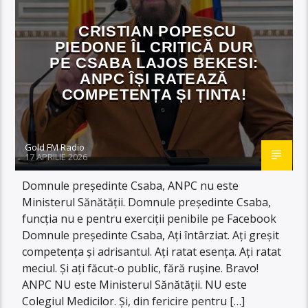
CRISTIAN POPESCU
PIEDONE ÎL CRITICĂ DUR
PE CSABA LAJOS BEKESI:
ANPC ÎȘI RATEAZĂ
COMPETENȚA ȘI ȚINTA!
Gold FM Radio
17 APRILIE 2026
Domnule președinte Csaba, ANPC nu este
Ministerul Sănătății. Domnule președinte Csaba,
funcția nu e pentru exerciții penibile pe Facebook
Domnule președinte Csaba, Ați întârziat. Ați greșit
competența și adrisantul. Ați ratat esența. Ați ratat
meciul. Și ați făcut-o public, fără rușine. Bravo!
ANPC NU este Ministerul Sănătății. NU este
Colegiul Medicilor. Și, din fericire pentru […]