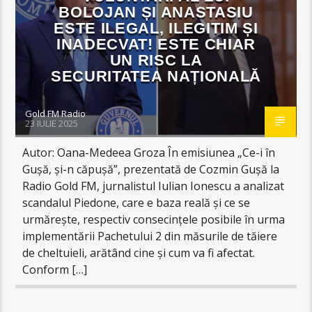
BOLOJAN ȘI ANASTASIU
ESTE ILEGAL, ILEGITIM ȘI
INADECVAT! ESTE CHIAR
UN RISC LA
SECURITATEA NAȚIONALĂ
Gold FM Radio
23 IULIE 2025
Autor: Oana-Medeea Groza În emisiunea „Ce-i în
Gușă, și-n căpușă”, prezentată de Cozmin Gușă la
Radio Gold FM, jurnalistul Iulian Ionescu a analizat
scandalul Piedone, care e baza reală și ce se
urmărește, respectiv consecințele posibile în urma
implementării Pachetului 2 din măsurile de tăiere
de cheltuieli, arătând cine și cum va fi afectat.
Conform […]