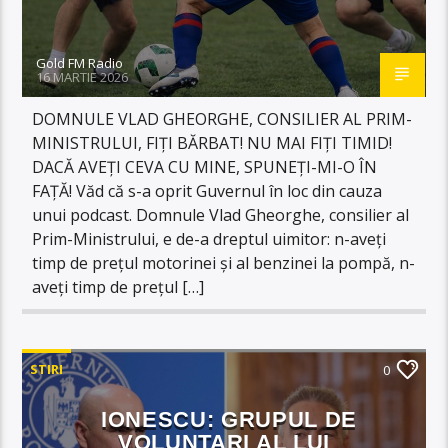
Gold FM Radio
16 MARTIE 2026
DOMNULE VLAD GHEORGHE, CONSILIER AL PRIM-
MINISTRULUI, FIȚI BĂRBAT! NU MAI FIȚI TIMID!
DACĂ AVEȚI CEVA CU MINE, SPUNEȚI-MI-O ÎN
FAȚĂ! Văd că s-a oprit Guvernul în loc din cauza
unui podcast. Domnule Vlad Gheorghe, consilier al
Prim-Ministrului, e de-a dreptul uimitor: n-aveți
timp de prețul motorinei și al benzinei la pompă, n-
aveți timp de prețul […]
STIRI
0
IONESCU: GRUPUL DE
VOLUNTARI AL LUI