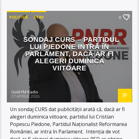
POLITICĂ
STIRI
0
SONDAJ CURS – PARTIDUL
LUI PIEDONE INTRĂ ÎN
PARLAMENT, DACĂ AR FI
ALEGERI DUMINICA
VIITOARE
Gold FM Radio
27 APRILIE 2026
Un sondaj CURS dat publicității arată că, dacă ar fi
alegeri duminica viitoare, partidul lui Cristian
Popescu Piedone, Partidul Naționalist Reformarea
României, ar intra în Parlament. Intenția de vot
dacă ar fi alegeri duminica viitoare PSD ar obține