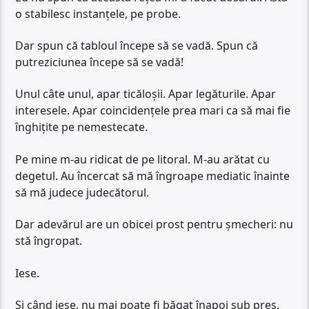
o stabilesc instanțele, pe probe.
Dar spun că tabloul începe să se vadă. Spun că
putreziciunea începe să se vadă!
Unul câte unul, apar ticăloșii. Apar legăturile. Apar
interesele. Apar coincidențele prea mari ca să mai fie
înghițite pe nemestecate.
Pe mine m-au ridicat de pe litoral. M-au arătat cu
degetul. Au încercat să mă îngroape mediatic înainte
să mă judece judecătorul.
Dar adevărul are un obicei prost pentru șmecheri: nu
stă îngropat.
Iese.
Și când iese, nu mai poate fi băgat înapoi sub preș.