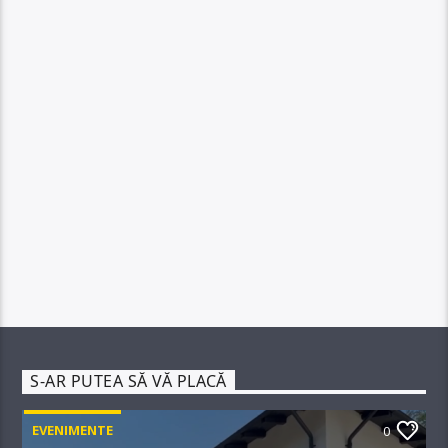
S-AR PUTEA SĂ VĂ PLACĂ
EVENIMENTE
0