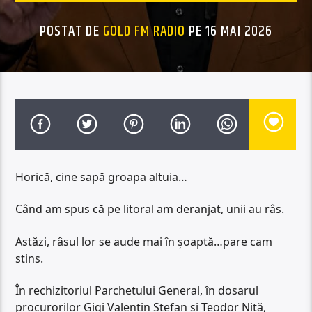
POSTAT DE
GOLD FM RADIO
PE 16 MAI 2026
Horică, cine sapă groapa altuia…
Când am spus că pe litoral am deranjat, unii au râs.
Astăzi, râsul lor se aude mai în șoaptă…pare cam
stins.
În rechizitoriul Parchetului General, în dosarul
procurorilor Gigi Valentin Ștefan și Teodor Niță,