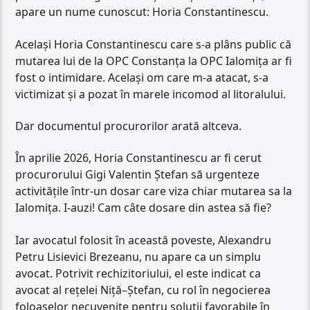
apare un nume cunoscut: Horia Constantinescu.
Același Horia Constantinescu care s-a plâns public că
mutarea lui de la OPC Constanța la OPC Ialomița ar fi
fost o intimidare. Același om care m-a atacat, s-a
victimizat și a pozat în marele incomod al litoralului.
Dar documentul procurorilor arată altceva.
În aprilie 2026, Horia Constantinescu ar fi cerut
procurorului Gigi Valentin Ștefan să urgenteze
activitățile într-un dosar care viza chiar mutarea sa la
Ialomița. I-auzi! Cam câte dosare din astea să fie?
Iar avocatul folosit în această poveste, Alexandru
Petru Lisievici Brezeanu, nu apare ca un simplu
avocat. Potrivit rechizitoriului, el este indicat ca
avocat al rețelei Niță–Ștefan, cu rol în negocierea
foloaselor necuvenite pentru soluții favorabile în