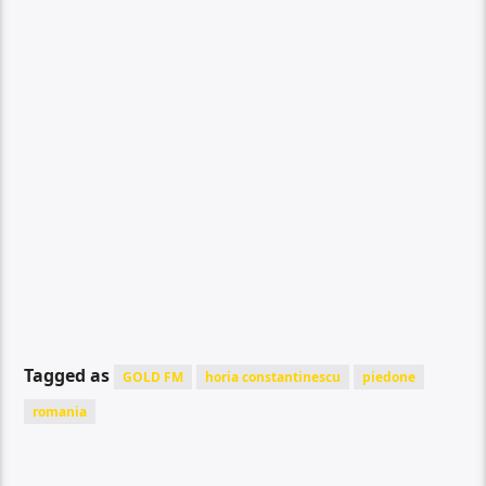
Tagged as
GOLD FM
horia constantinescu
piedone
romania