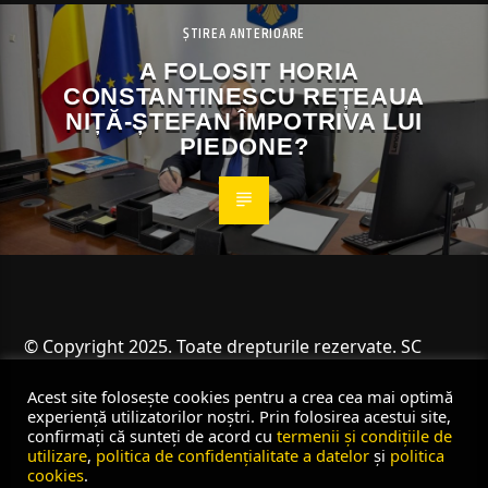
ȘTIREA ANTERIOARE
A FOLOSIT HORIA
CONSTANTINESCU REȚEAUA
NIȚĂ-ȘTEFAN ÎMPOTRIVA LUI
PIEDONE?
© Copyright 2025. Toate drepturile rezervate. SC
Angus Resources SRL
Acest site folosește cookies pentru a crea cea mai optimă
experiență utilizatorilor noștri. Prin folosirea acestui site,
confirmați că sunteți de acord cu
termenii și condițiile de
utilizare
,
politica de confidențialitate a datelor
și
politica
cookies
.