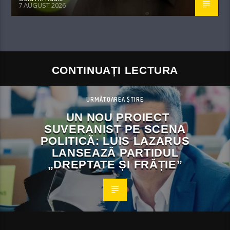
7 AUGUST 2026
CONTINUAȚI LECTURA
URMĂTOAREA ȘTIRE
UN NOU PROIECT
SUVERANIST PE SCENA
POLITICĂ: LUIS LAZARUS
LANSEAZĂ PARTIDUL
„DREPTATE ȘI FRĂȚIE”