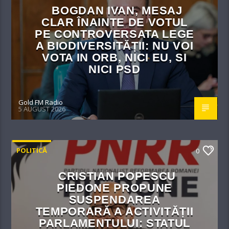
BOGDAN IVAN, MESAJ
CLAR ÎNAINTE DE VOTUL
PE CONTROVERSATA LEGE
A BIODIVERSITĂȚII: NU VOI
VOTA IN ORB, NICI EU, SI
NICI PSD
Gold FM Radio
5 AUGUST 2026
POLITICĂ
0
CRISTIAN POPESCU
PIEDONE PROPUNE
SUSPENDAREA
TEMPORARĂ A ACTIVITĂȚII
PARLAMENTULUI: STATUL