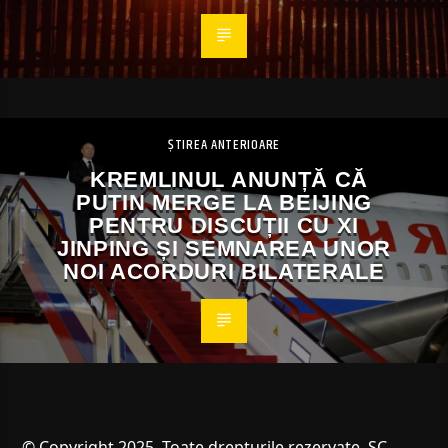
ȘTIREA ANTERIOARE
KREMLINUL ANUNȚĂ CĂ
PUTIN MERGE LA BEIJING
PENTRU DISCUȚII CU XI
JINPING ȘI SEMNAREA UNOR
NOI ACORDURI BILATERALE
© Copyright 2025. Toate drepturile rezervate. SC