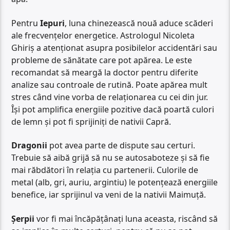
Pentru
Iepuri
, luna chinezească nouă aduce scăderi
ale frecvențelor energetice. Astrologul Nicoleta
Ghiriș a atenționat asupra posibilelor accidentări sau
probleme de sănătate care pot apărea. Le este
recomandat să meargă la doctor pentru diferite
analize sau controale de rutină. Poate apărea mult
stres când vine vorba de relaționarea cu cei din jur.
Își pot amplifica energiile pozitive dacă poartă culori
de lemn și pot fi sprijiniți de nativii Capră.
Dragonii
pot avea parte de dispute sau certuri.
Trebuie să aibă grijă să nu se autosaboteze și să fie
mai răbdători în relația cu partenerii. Culorile de
metal (alb, gri, auriu, argintiu) le potențează energiile
benefice, iar sprijinul va veni de la nativii Maimuță.
Șerpii
vor fi mai încăpățânați luna aceasta, riscând să