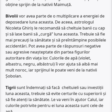
obține sprijin de la nativii Maimuță.
Bivolii
vor avea parte de o multiplicare a energiei de
deposedare luna aceasta. De aceea, astrologul
Nicoleta Ghiriș le recomandă să cheltuie banii cu cap
și să lase banii să „curgă” luna aceasta. Trebuie să fie
mai precauți la sănătate și să preîntâmpine posibilele
accidentări. Pot avea parte de răspunsuri negative
sau agresive neașteptate din partea figurilor
autoritare din viața lor. Culorile de apă (violet,
albastru, negru, albăstrui) îi vor ajuta să aibă mai
mult noroc, iar sprijinul le poate veni de la nativii
Șobolan.
Tigrii
sunt îndemnați să facă cheltuieli sau investiții
luna aceasta, trebuie să evite certurile cu superiorii și
să fie atenți la sănătate. Le va veni în ajutor Calul, iar
culorile potrivite pentru ei luna aceasta sunt cele de
apă.