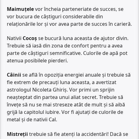
Maimuțele
vor încheia parteneriate de succes, se
vor bucura de câștiguri considerabile din
relaționările lor și vor avea parte de succes în carieră.
Nativii
Cocoș
se bucură luna aceasta de ajutor divin.
Trebuie să iasă din zona de confort pentru a avea
parte de câștiguri semnificative. Culorile de apă pot
atenua posibilele pierderi.
Câinii
se află în opoziția energiei anuale și trebuie să
fie extrem de precauți luna aceasta, a avertizat
astrologul Nicoleta Ghiriș. Vor primi un sprijin
neașteptat din partea unui aliat secret. Trebuie să
învețe să nu se mai streseze atât de mult și să aibă
grijă la capitolul iubire. Vor fi ajutați de culorile de
metal și de nativii Cal.
Mistreții
trebuie să fie atenți la accidentări! Dacă se