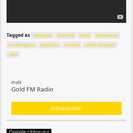
Tagged as
astrologie
GOLD FM
jessie
jessie banes
nicoleta ghiris
previziuni
romania
zodiac chinezesc
zodii
Profil
Gold FM Radio
Arhiva postari
Opiniile cititorului