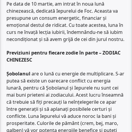
Pe data de 10 martie, am intrat în noua lună
chinezească, dedicată Iepurelui de Foc. Aceasta va
presupune un consum energetic, financiar și
emoțional destul de ridicat. Cu toate acestea, luna în
curs ne învață lecția iubirii, îndemnându-ne să iubim
necondiționat și să avem grijă de cei din jurul nostru.
Previziuni pentru fiecare zodie în parte – ZODIAC
CHINEZESC
Șobolanul
are o lună cu energie de multiplicare. S-ar
putea să existe un oarecare conflict cu energia
lunară, pentru că Șobolanul și Iepurele nu sunt cei
mai buni prieteni ai zodiacului. Acest lucru înseamnă
că trebuie să fiți precauți la neînțelegerile ce apar
între generații și să aplanați posibilele certuri și
conflicte. Luna Iepurelui vă aduce noroc la bani și
prosperitate. Culorile de pământ (crem, bej, maro,
galben) vă vor potența energiile benefice și puteți