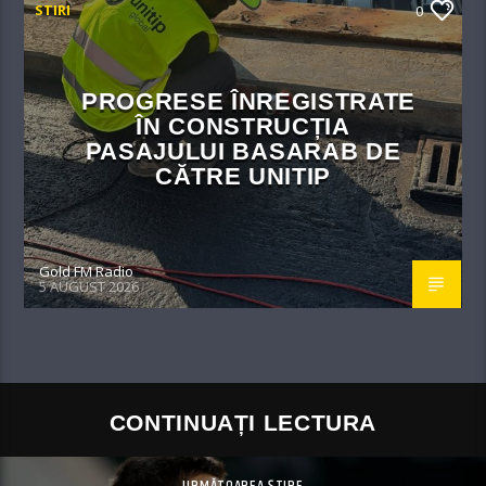
STIRI
0
PROGRESE ÎNREGISTRATE
ÎN CONSTRUCȚIA
PASAJULUI BASARAB DE
CĂTRE UNITIP
Gold FM Radio
5 AUGUST 2026
CONTINUAȚI LECTURA
URMĂTOAREA ȘTIRE