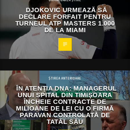
DJOKOVIC URMEAZĂ SĂ
DECLARE FORFAIT PENTRU
TURNEUL ATP MASTERS 1.000
DE LA MIAMI
ȘTIREA ANTERIOARE
ÎN ATENȚIA DNA: MANAGERUL
UNUI SPITAL DIN TIMIȘOARA
ÎNCHEIE CONTRACTE DE
MILIOANE DE LEI CU O FIRMĂ
PARAVAN CONTROLATĂ DE
TATĂL SĂU