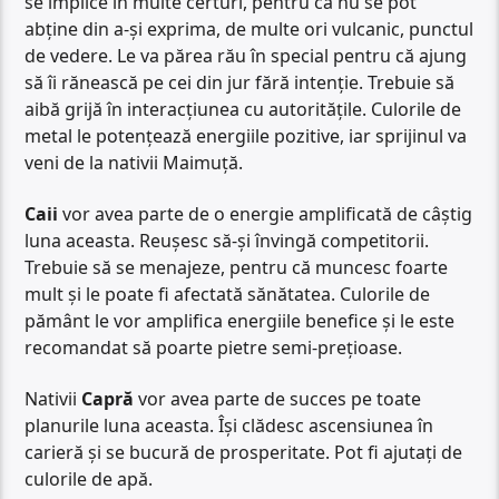
se implice în multe certuri, pentru că nu se pot
abține din a-și exprima, de multe ori vulcanic, punctul
de vedere. Le va părea rău în special pentru că ajung
să îi rănească pe cei din jur fără intenție. Trebuie să
aibă grijă în interacțiunea cu autoritățile. Culorile de
metal le potențează energiile pozitive, iar sprijinul va
veni de la nativii Maimuță.
Caii
vor avea parte de o energie amplificată de câștig
luna aceasta. Reușesc să-și învingă competitorii.
Trebuie să se menajeze, pentru că muncesc foarte
mult și le poate fi afectată sănătatea. Culorile de
pământ le vor amplifica energiile benefice și le este
recomandat să poarte pietre semi-prețioase.
Nativii
Capră
vor avea parte de succes pe toate
planurile luna aceasta. Își clădesc ascensiunea în
carieră și se bucură de prosperitate. Pot fi ajutați de
culorile de apă.