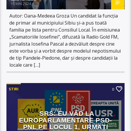
15 MAI 2024
Autor: Oana-Medeea Groza Un candidat la funcţia
de primar al municipiului Sibiu și-a pus toată
familia pe lista pentru Consiliul Local. În emisiunea
„Scamatoriile Iosefinei”, difuzată la Radio Gold FM,
jurnalista Iosefina Pascal a dezvăluit despre cine
este vorba și a vorbit despre modelul nepotismului
de tip Pandele-Piedone, dar și despre candidații la
locale care […]
STIRI
0
SRS: EU VĂD LA
EUROPARLAMENTARE PSD-
PNL PE LOCUL 1, URMAȚI