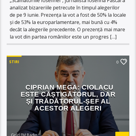
„Scamatoriile Iosefinei”, jurnalista Iosefina Pascal a
analizat bizareriile petrecute în timpul alegerilor
de pe 9 iunie. Prezența la vot a fost de 50% la locale
și de 53% la europarlamentare, mai bună cu 4%
decât la alegerile precedente. O prezență mai mare
la vot din partea românilor este un progres […]
STIRI
0
CIPRIAN MEGA: CIOLACU
ESTE CÂȘTIGĂTORUL, DAR
ȘI TRĂDĂTORUL-ȘEF AL
ACESTOR ALEGERI
Gold FM Radio