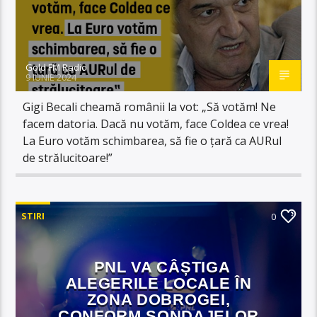
Gold FM Radio
9 IUNIE 2024
Gigi Becali cheamă românii la vot: „Să votăm! Ne
facem datoria. Dacă nu votăm, face Coldea ce vrea!
La Euro votăm schimbarea, să fie o țară ca AURul
de strălucitoare!”
STIRI
0
PNL VA CÂȘTIGA
ALEGERILE LOCALE ÎN
ZONA DOBROGEI,
CONFORM SONDAJELOR