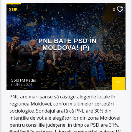
STIRI
0
PNL BATE PSD ÎN
MOLDOVA! (P)
Gold FM Radio
3 IUNIE 2024
PNL are mari șanse să câștige alegerile locale în
regiunea Moldovei, conform ultimelor cercetări
sociologice. Sondajul arată că PNL are 30% din
intențiile de vot ale alegătorilor din zona Moldovei
pentru consiliile județene, în timp ce PSD are 31%,
fiind însă în scădere. Liberalii sunt astfel la doar 1%