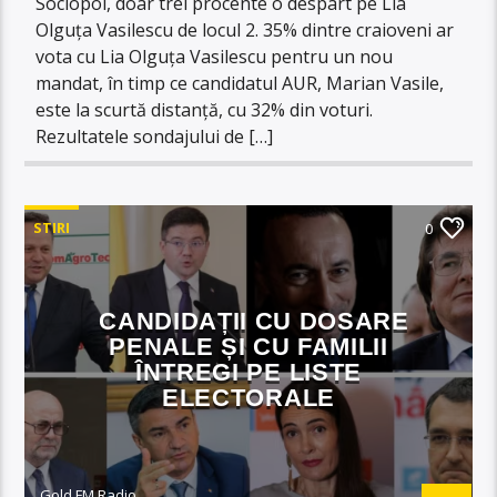
Sociopol, doar trei procente o despart pe Lia
Olguța Vasilescu de locul 2. 35% dintre craioveni ar
vota cu Lia Olguța Vasilescu pentru un nou
mandat, în timp ce candidatul AUR, Marian Vasile,
este la scurtă distanță, cu 32% din voturi.
Rezultatele sondajului de […]
STIRI
0
CANDIDAȚII CU DOSARE
PENALE ȘI CU FAMILII
ÎNTREGI PE LISTE
ELECTORALE
Gold FM Radio