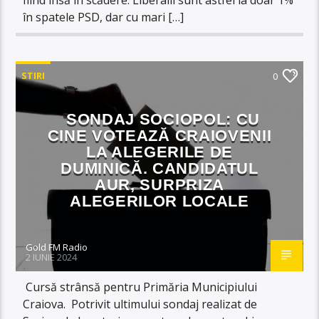
în spatele PSD, dar cu mari […]
STIRI
0
SONDAJ SOCIOPOL: CU
CINE VOTEAZĂ CRAIOVENII
LA ALEGERILE DE
DUMINICĂ. CANDIDATUL
AUR, SURPRIZA
ALEGERILOR LOCALE
Gold FM Radio
2 IUNIE 2024
Cursă strânsă pentru Primăria Municipiului
Craiova. Potrivit ultimului sondaj realizat de