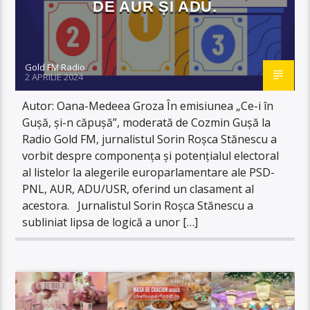
DE AUR ȘI ADU.
Gold FM Radio
2 APRILIE 2024
Autor: Oana-Medeea Groza În emisiunea „Ce-i în
Gușă, și-n căpușă”, moderată de Cozmin Gușă la
Radio Gold FM, jurnalistul Sorin Roșca Stănescu a
vorbit despre componența și potențialul electoral
al listelor la alegerile europarlamentare ale PSD-
PNL, AUR, ADU/USR, oferind un clasament al
acestora. Jurnalistul Sorin Roșca Stănescu a
subliniat lipsa de logică a unor […]