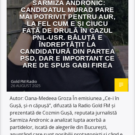
SARMIZA ANDRONIC:
CANDIDATUL MURAD PARE
MAI POTRIVIT PENTRU AUR,
LA FEL CUM E ȘI CIUCU
FAȚĂ DE DRULĂ ÎN CAZUL
PNL-USR. BĂLUȚĂ E
ÎNDREPTĂȚIT LA
CANDIDATURĂ DIN PARTEA
PSD, DAR E IMPORTANT CE
ARE DE SPUS GABI FIREA
Gold FM Radio
26 AUGUST 2025
Autor: Oana-Medeea Groza În emisiunea „Ce-i în
Gușă, și-n căpușă”, difuzată la Radio Gold FM și
prezentată de Cozmin Gușă, reputata jurnalistă
Sarmiza Andronic a analizat lupta acerbă a
partidelor, iscată de alegerile din București,
anunțând care sunt posibilii protagoniști și când e