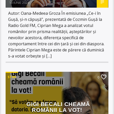
10 IUNIE 2024
Autor: Oana-Medeea Groza În emisiunea „Ce-i în
Gușă, și-n căpușă”, prezentată de Cozmin Gușă la
Radio Gold FM, Ciprian Mega a analizat votul
românilor prin prisma realității, așteptărilor și
nevoilor acestora, diferența specifică de
comportament între cei din țară și cei din diaspora.
Părintele Ciprian Mega este de părere că duminică
s-a votat orbește și […]
STIRI
0
GIGI BECALI CHEAMĂ
ROMÂNII LA VOT!