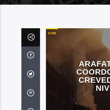
STIRI
ARAFAT
COORDO
CREVED
NIV