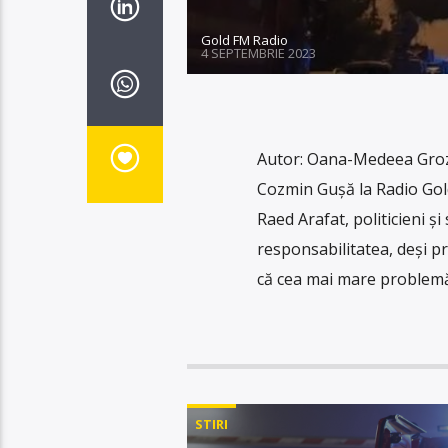
Gold FM Radio
4 SEPTEMBRIE 2023
Autor: Oana-Medeea Groza
Cozmin Gușă la Radio Gol
Raed Arafat, politicieni și
responsabilitatea, deși pre
că cea mai mare problemă
STIRI