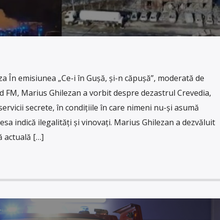
 În emisiunea „Ce-i în Gușă, și-n căpușă”, moderată de
d FM, Marius Ghilezan a vorbit despre dezastrul Crevedia,
 servicii secrete, în condițiile în care nimeni nu-și asumă
sa indică ilegalități și vinovați. Marius Ghilezan a dezvăluit
 actuală […]