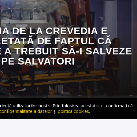
A DE LA CREVEDIA E
ETATĂ DE FAPTUL CĂ
 A TREBUIT SĂ-I SALVEZE
PE SALVATORI
ță utilizatorilor noștri. Prin folosirea acestui site, confirmați că
 confidențialitate a datelor
și
politica cookies
.
 În emisiunea „Ce-i în Gușă, și-n căpușă”, moderată de