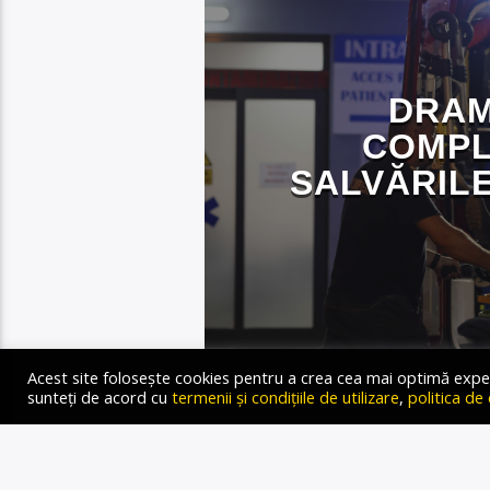
DRAM
COMPL
SALVĂRILE
Gold FM Radio
28 AUGUST 2023
Acest site folosește cookies pentru a crea cea mai optimă experien
sunteți de acord cu
termenii și condițiile de utilizare
,
politica de
Autor: Oana-Medeea Groza