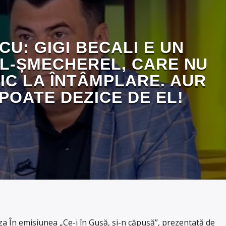
CU: GIGI BECALI E UN
L-ȘMECHEREL, CARE NU
IC LA ÎNTÂMPLARE. AUR
 POATE DEZICE DE EL!
 În emisiunea „Ce-i în Gușă, și-n căpușă”, prezentată de