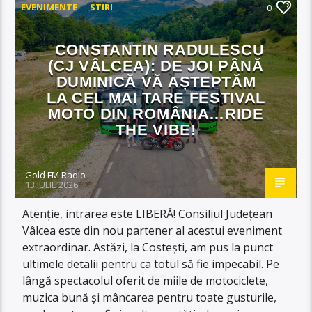
EVENIMENTE
STIRI
0
CONSTANTIN RADULESCU
(CJ VÂLCEA): DE JOI PÂNĂ
DUMINICĂ VĂ AȘTEPTĂM
LA CEL MAI TARE FESTIVAL
MOTO DIN ROMÂNIA…RIDE
THE VIBE!
Gold FM Radio
13 IULIE 2026
Atenție, intrarea este LIBERĂ! Consiliul Județean
Vâlcea este din nou partener al acestui eveniment
extraordinar. Astăzi, la Costești, am pus la punct
ultimele detalii pentru ca totul să fie impecabil. Pe
lângă spectacolul oferit de miile de motociclete,
muzica bună și mâncarea pentru toate gusturile,