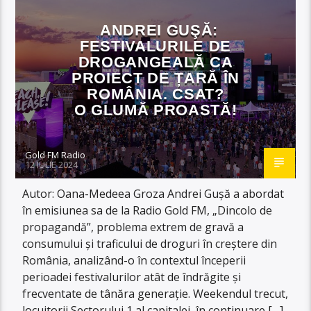
ANDREI GUŞĂ:
FESTIVALURILE DE
DROGANGEALĂ CA
PROIECT DE ȚARĂ ÎN
ROMÂNIA. CSAT?
O GLUMĂ PROASTĂ!
Gold FM Radio
12 IULIE 2024
Autor: Oana-Medeea Groza Andrei Gușă a abordat
în emisiunea sa de la Radio Gold FM, „Dincolo de
propagandă”, problema extrem de gravă a
consumului și traficului de droguri în creștere din
România, analizând-o în contextul începerii
perioadei festivalurilor atât de îndrăgite și
frecventate de tânăra generație. Weekendul trecut,
locuitorii Sectorului 1 al capitalei, în continuare […]