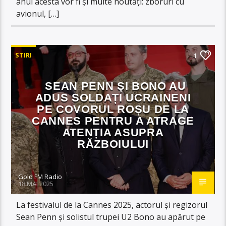
anul acesta vor fi și multe noutăți: zboruri cu
avionul, […]
STIRI
1
SEAN PENN ȘI BONO AU
ADUS SOLDAȚI UCRAINENI
PE COVORUL ROȘU DE LA
CANNES PENTRU A ATRAGE
ATENȚIA ASUPRA
RĂZBOIULUI
Gold FM Radio
18 MAI 2025
La festivalul de la Cannes 2025, actorul și regizorul
Sean Penn și solistul trupei U2 Bono au apărut pe