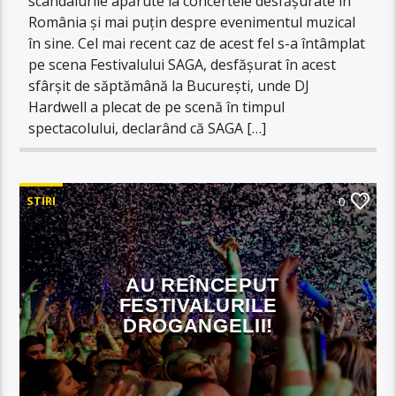
scandalurile apărute la concertele desfășurate în
România și mai puțin despre evenimentul muzical
în sine. Cel mai recent caz de acest fel s-a întâmplat
pe scena Festivalului SAGA, desfășurat în acest
sfârșit de săptămână la București, unde DJ
Hardwell a plecat de pe scenă în timpul
spectacolului, declarând că SAGA […]
STIRI
0
AU REÎNCEPUT
FESTIVALURILE
DROGANGELII!