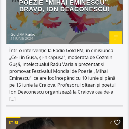
POEZIE “MIHAI EMINESCU”.
BRAVO, ION DEACONESCU!
Gold FM Radio
11 IUNIE 2024
Într-o intervenție la Radio Gold FM, în emisiunea
„Ce-i în Gușă, și-n căpușă”, moderată de Cozmin
Gușă, intelectualul Radu Varia a prezentat și
promovat Festivalul Mondial de Poezie „Mihai
Eminescu”, ce are loc începând cu 10 iunie și până
pe 15 iunie la Craiova. Profesorul oltean și poetul
Ion Deaconescu organizează la Craiova cea de-a
[…]
STIRI
0