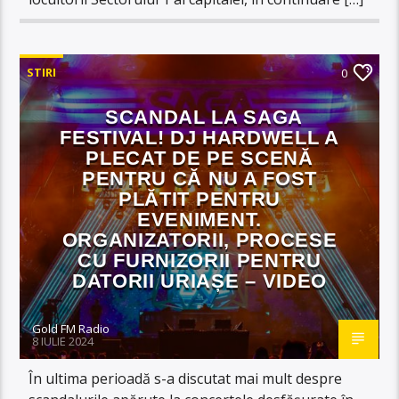
STIRI
0
SCANDAL LA SAGA
FESTIVAL! DJ HARDWELL A
PLECAT DE PE SCENĂ
PENTRU CĂ NU A FOST
PLĂTIT PENTRU
EVENIMENT.
ORGANIZATORII, PROCESE
CU FURNIZORII PENTRU
DATORII URIAȘE – VIDEO
Gold FM Radio
8 IULIE 2024
În ultima perioadă s-a discutat mai mult despre