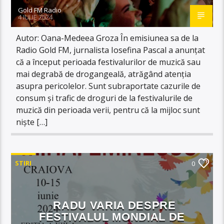
Gold FM Radio
4 IULIE 2024
Autor: Oana-Medeea Groza În emisiunea sa de la
Radio Gold FM, jurnalista Iosefina Pascal a anunțat
că a început perioada festivalurilor de muzică sau
mai degrabă de drogangeală, atrăgând atenția
asupra pericolelor. Sunt subraportate cazurile de
consum și trafic de droguri de la festivalurile de
muzică din perioada verii, pentru că la mijloc sunt
niște […]
STIRI
0
RADU VARIA DESPRE
FESTIVALUL MONDIAL DE