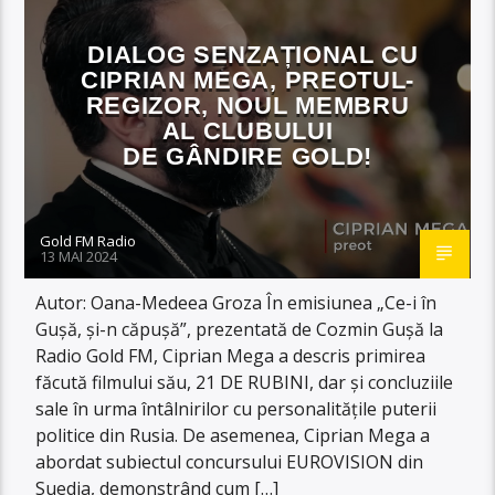
DIALOG SENZAȚIONAL CU
CIPRIAN MEGA, PREOTUL-
REGIZOR, NOUL MEMBRU
AL CLUBULUI
DE GÂNDIRE GOLD!
Gold FM Radio
13 MAI 2024
Autor: Oana-Medeea Groza În emisiunea „Ce-i în
Gușă, și-n căpușă”, prezentată de Cozmin Gușă la
Radio Gold FM, Ciprian Mega a descris primirea
făcută filmului său, 21 DE RUBINI, dar și concluziile
sale în urma întâlnirilor cu personalitățile puterii
politice din Rusia. De asemenea, Ciprian Mega a
abordat subiectul concursului EUROVISION din
Suedia, demonstrând cum […]