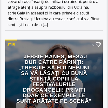
covorul roșu însoțiți de militari ucraineni, pentru a
atrage atenția asupra războiului din Ucraina,
scrie Gala În aceeași zi în care primele discuții
dintre Rusia și Ucraina au eșuat, conflictul s-a făcut
simțit și la cea de-a […]
STIRI
0
JESSIE BANEȘ, MESAJ
DUR CĂTRE PĂRINȚI:
„TREBUIE SĂ FIȚI NEBUNI
SĂ VĂ LĂSAȚI CU BUNĂ
ȘTIINȚĂ COPIII LA
FESTIVALURILE
DROGANGELII! PRIVIȚI
DOAR CE EXEMPLE LE
SUNT ARĂTATE PE SCENĂ”