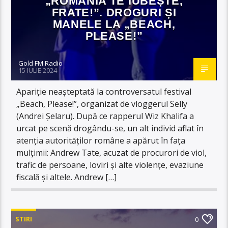
„ROMÂNIA TE IUBEȘTE,
FRATE!”. DROGURI ȘI
MANELE LA „BEACH,
PLEASE!”
Gold FM Radio
15 IULIE 2024
Apariție neașteptată la controversatul festival
„Beach, Please!”, organizat de vloggerul Selly
(Andrei Șelaru). După ce rapperul Wiz Khalifa a
urcat pe scenă drogându-se, un alt individ aflat în
atenția autorităților române a apărut în fața
mulțimii: Andrew Tate, acuzat de procurori de viol,
trafic de persoane, loviri și alte violențe, evaziune
fiscală și altele. Andrew […]
STIRI
0