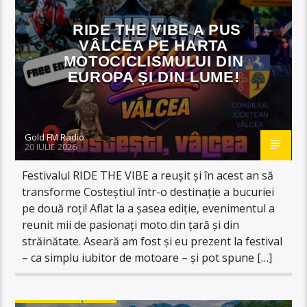
RIDE THE VIBE A PUS
VÂLCEA PE HARTA
MOTOCICLISMULUI DIN
EUROPA ȘI DIN LUME!
Gold FM Radio
20 IULIE 2026
​Festivalul RIDE THE VIBE a reușit și în acest an să
transforme Costeștiul într-o destinație a bucuriei
pe două roți! Aflat la a șasea ediție, evenimentul a
reunit mii de pasionați moto din țară și din
străinătate. ​Aseară am fost și eu prezent la festival
– ca simplu iubitor de motoare – și pot spune […]