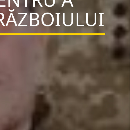
RĂZBOIULUI