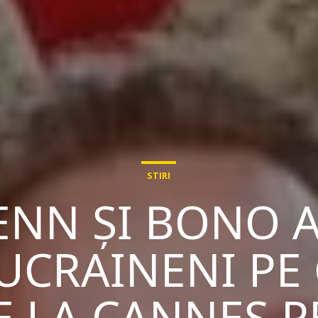
STIRI
ENN ȘI BONO 
 UCRAINENI PE
E LA CANNES P