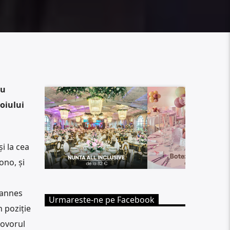
au
oiului
și la cea
ono, și
n
Cannes
Urmareste-ne pe Facebook
în poziție
covorul