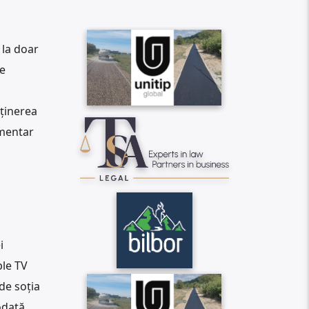
 la doar
de
sținerea
umentar
i
ple TV
de soția
odată,