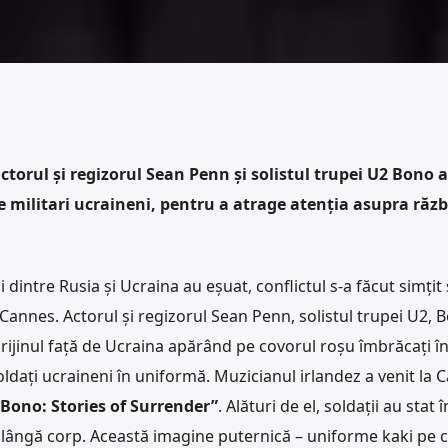
actorul și regizorul Sean Penn și solistul trupei U2 Bono 
e militari ucraineni, pentru a atrage atenția asupra răzb
i dintre Rusia și Ucraina au eșuat, conflictul s-a făcut simțit 
a Cannes. Actorul și regizorul Sean Penn, solistul trupei U2, B
prijinul față de Ucraina apărând pe covorul roșu îmbrăcați î
ldați ucraineni în uniformă. Muzicianul irlandez a venit la 
Bono: Stories of Surrender”
. Alături de el, soldații au stat 
e lângă corp. Această imagine puternică – uniforme kaki pe 