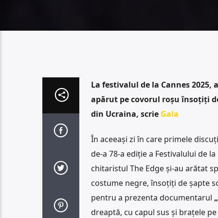
La festivalul de la Cannes 2025, 
apărut pe covorul roșu însoțiți d
din Ucraina, scrie
Gala
În aceeași zi în care primele discuți
de-a 78-a ediție a Festivalului de l
chitaristul The Edge și-au arătat s
costume negre, însoțiți de șapte so
pentru a prezenta documentarul
„
dreaptă, cu capul sus și brațele p