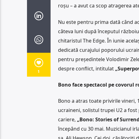
roșu – a avut ca scop atragerea ate
Nu este pentru prima dată când aceș
câteva luni după începutul războiul
chitaristul The Edge. În iunie acel
dedicată curajului poporului ucrai
pentru președintele Volodimir Zelen
despre conflict, intitulat
„Superpo
1
Bono face spectacol pe covorul r
Bono a atras toate privirile vineri,
ucraineni, solistul trupei U2 a fo
cariere,
„Bono: Stories of Surren
începând cu 30 mai. Muzicianul irla
sa, Ali Hewson. Cei doi, căsătoriți 