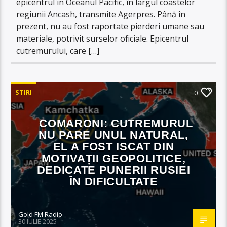
epicentrul în Oceanul Pacific, în largul coastelor
regiunii Ancash, transmite Agerpres. Până în
prezent, nu au fost raportate pierderi umane sau
materiale, potrivit surselor oficiale. Epicentrul
cutremurului, care […]
STIRI
0
COMARONI: CUTREMURUL
NU PARE UNUL NATURAL,
EL A FOST ISCAT DIN
MOTIVAȚII GEOPOLITICE,
DEDICATE PUNERII RUSIEI
ÎN DIFICULTATE
Gold FM Radio
30 IULIE 2025