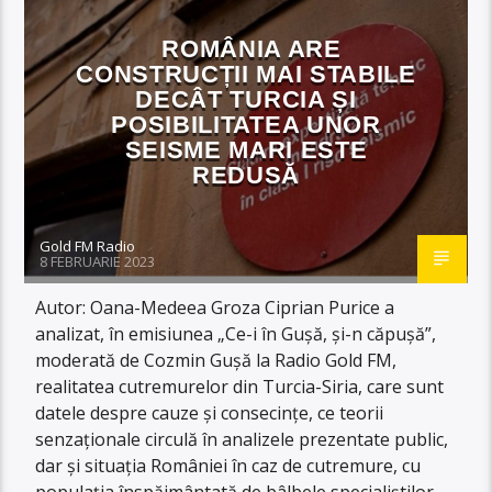
ROMÂNIA ARE
CONSTRUCȚII MAI STABILE
DECÂT TURCIA ȘI
POSIBILITATEA UNOR
SEISME MARI ESTE
REDUSĂ
Gold FM Radio
8 FEBRUARIE 2023
Autor: Oana-Medeea Groza Ciprian Purice a
analizat, în emisiunea „Ce-i în Gușă, și-n căpușă”,
moderată de Cozmin Gușă la Radio Gold FM,
realitatea cutremurelor din Turcia-Siria, care sunt
datele despre cauze și consecințe, ce teorii
senzaționale circulă în analizele prezentate public,
dar și situația României în caz de cutremure, cu
populația înspăimântată de bâlbele specialiștilor