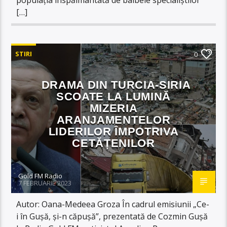
[…]
STIRI
0
DRAMA DIN TURCIA-SIRIA
SCOATE LA LUMINĂ
MIZERIA
ARANJAMENTELOR
LIDERILOR ÎMPOTRIVA
CETĂȚENILOR
Gold FM Radio
7 FEBRUARIE 2023
Autor: Oana-Medeea Groza În cadrul emisiunii „Ce-
i în Gușă, și-n căpușă”, prezentată de Cozmin Gușă