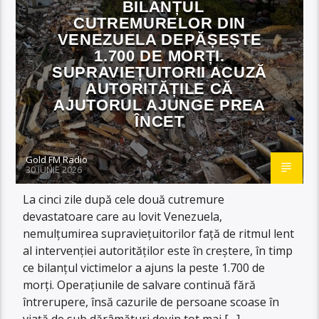
BILANȚUL
CUTREMURELOR DIN
VENEZUELA DEPĂȘEȘTE
1.700 DE MORȚI.
SUPRAVIEȚUITORII ACUZĂ
AUTORITĂȚILE CĂ
AJUTORUL AJUNGE PREA
ÎNCET
Gold FM Radio
30 IUNIE 2026
La cinci zile după cele două cutremure
devastatoare care au lovit Venezuela,
nemulțumirea supraviețuitorilor față de ritmul lent
al intervenției autorităților este în creștere, în timp
ce bilanțul victimelor a ajuns la peste 1.700 de
morți. Operațiunile de salvare continuă fără
întrerupere, însă cazurile de persoane scoase în
viață de sub dărâmături devin tot mai […]