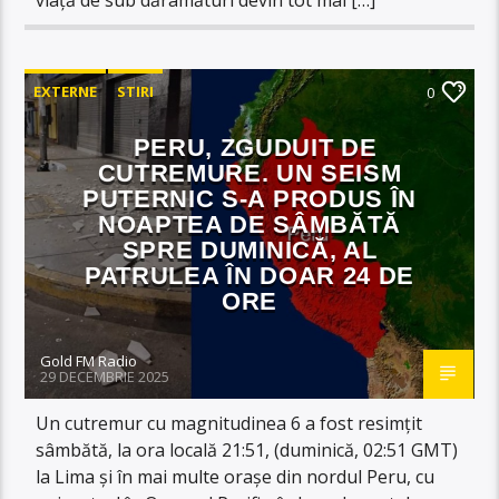
EXTERNE
STIRI
0
PERU, ZGUDUIT DE
CUTREMURE. UN SEISM
PUTERNIC S-A PRODUS ÎN
NOAPTEA DE SÂMBĂTĂ
SPRE DUMINICĂ, AL
PATRULEA ÎN DOAR 24 DE
ORE
Gold FM Radio
29 DECEMBRIE 2025
Un cutremur cu magnitudinea 6 a fost resimțit
sâmbătă, la ora locală 21:51, (duminică, 02:51 GMT)
la Lima și în mai multe orașe din nordul Peru, cu