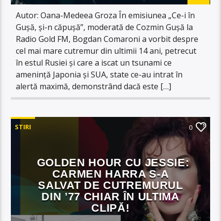
Autor: Oana-Medeea Groza În emisiunea „Ce-i în
Gușă, și-n căpușă”, moderată de Cozmin Gușă la
Radio Gold FM, Bogdan Comaroni a vorbit despre
cel mai mare cutremur din ultimii 14 ani, petrecut
în estul Rusiei și care a iscat un tsunami ce
amenință Japonia și SUA, state ce-au intrat în
alertă maximă, demonstrând dacă este […]
STIRI
0
GOLDEN HOUR CU JESSIE:
CARMEN HARRA S-A
SALVAT DE CUTREMURUL
DIN ’77 CHIAR ÎN ULTIMA
CLIPĂ!