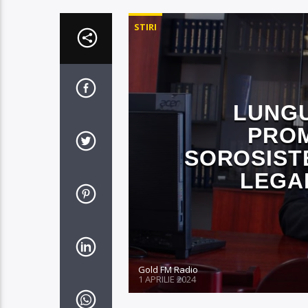
STIRI
LUNGU
PROM
SOROSIST
LEGAL
Gold FM Radio
1 APRILIE 2024