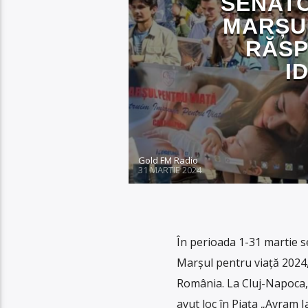
SENATO
MARȘU
RĂSP
I
Gold FM Radio
31 MARTIE 2024
În perioada 1-31 martie s
Marșul pentru viață 2024,
România. La Cluj-Napoca, 
avut loc în Piața „Avram I