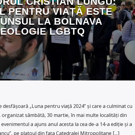
RUL CRISTIAN LUNGU:
L PENTRU VIAȚĂ ESTE
UNSUL LA BOLNAVA
DEOLOGIE LGBTQ
e desfășoară „Luna pentru viață 2024” și care a culminat cu
 organizat sâmbătă, 30 martie, în mai multe localități din
evenimentul a ajuns anul acesta la cea de-a 14-a ediție și a
ancu”, pe platoul din fața Catedralei Mitropolitane […]