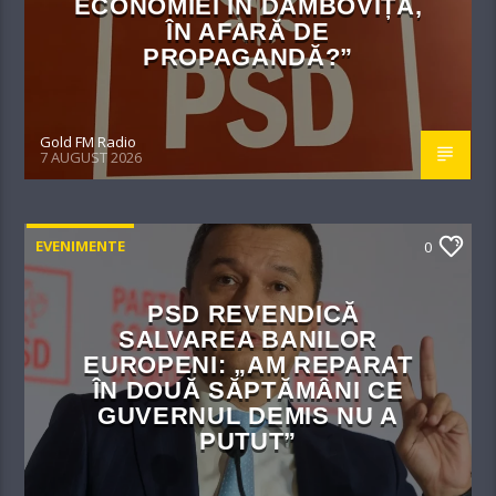
ECONOMIEI ÎN DÂMBOVIȚA,
ÎN AFARĂ DE
PROPAGANDĂ?”
Gold FM Radio
7 AUGUST 2026
EVENIMENTE
0
PSD REVENDICĂ
SALVAREA BANILOR
EUROPENI: „AM REPARAT
ÎN DOUĂ SĂPTĂMÂNI CE
GUVERNUL DEMIS NU A
PUTUT”