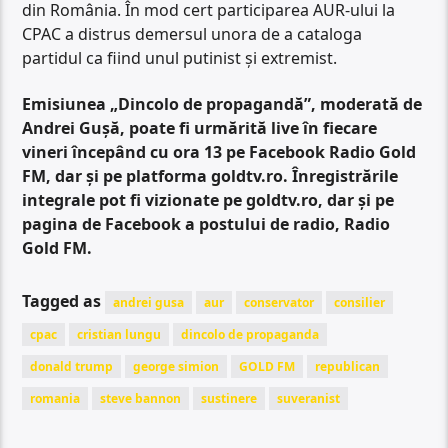
din România. În mod cert participarea AUR-ului la
CPAC a distrus demersul unora de a cataloga
partidul ca fiind unul putinist și extremist.
Emisiunea „Dincolo de propagandă”, moderată de
Andrei Gușă, poate fi urmărită live în fiecare
vineri începând cu ora 13 pe Facebook Radio Gold
FM, dar și pe platforma goldtv.ro. Înregistrările
integrale pot fi vizionate pe goldtv.ro, dar și pe
pagina de Facebook a postului de radio, Radio
Gold FM.
Tagged as
andrei gusa
aur
conservator
consilier
cpac
cristian lungu
dincolo de propaganda
donald trump
george simion
GOLD FM
republican
romania
steve bannon
sustinere
suveranist