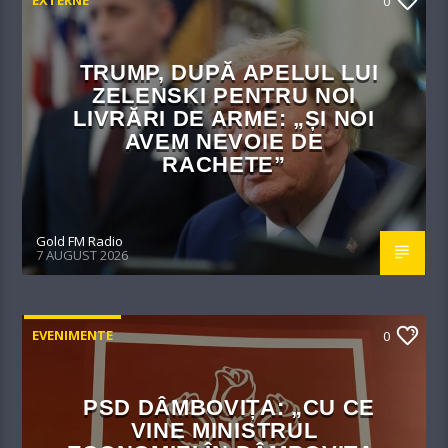
EXTERNE
0
TRUMP, DUPĂ APELUL LUI
ZELENSKI PENTRU NOI
LIVRĂRI DE ARME: „ȘI NOI
AVEM NEVOIE DE
RACHETE”
Gold FM Radio
7 AUGUST 2026
EVENIMENTE
0
PSD DÂMBOVIȚA: „CU CE
VINE MINISTRUL