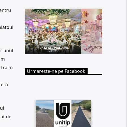
pentru
platoul
ar unul
fim
 trăim
Urmareste-ne pe Facebook
feră
ui
rat de