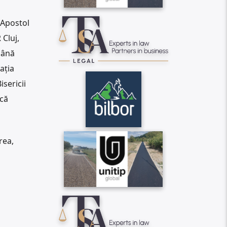
 Apostol
 Cluj,
mână
ația
sericii
ică
rea,