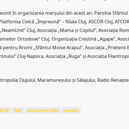
eunit în organizarea marșului din acest an: Parohia Sfântul
Platforma Civică „Împreună” – filiala Cluj, ASCOR Cluj, ATCOR
a „NeamUnit” Cluj, Asociația „Mama și Copilul”, Asociația Ro
Femeilor Ortodoxe” Cluj, Organizația Creștină „Agape”, Asoci
pentru Rromi „Sfântul Moise Arapul”, Asociația „Prietenii Bi
mnului” Cluj-Napoca, Asociația „Ruga” și Asociația Filantrop
tropolia Clujului, Maramureșului și Sălajului, Radio Renaște
D FM
lgbt
mars pentru viata
romania