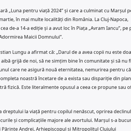
ară „Luna pentru viață 2024” și care a culminat cu Marșul 
artie, în mai multe localități din România. La Cluj-Napoca,
cea de-a 14-a ediție și a avut loc în Piața „Avram Iancu”, pe 
 „Adormirea Maicii Domnului”.
stian Lungu a afirmat că: „Darul de a avea copii nu este do
ă aibă grijă de noi, să ne simțim bine în comunitate și să nu 
e unul care ne asigură nouă eternitatea, nemurirea pentru că
 completa noastră încetare de a exista sau dispariție din plan
tră fizică. Este literalmente opusul a ceea ce propune sau o
dreptului la viață pentru copilul nenăscut, oprirea declinul
urile și complicațiile majore ale avortului. Marșul s-a bucu
 Părinte Andrei, Arhiepiscopul și Mitropolitul Clujului