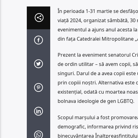
În perioada 1-31 martie se desfășo
viață 2024, organizat sâmbătă, 30 m
evenimentul a ajuns anul acesta la 
din fața Catedralei Mitropolitane
Prezent la eveniment senatorul Cri
de ordin utilitar – să avem copii, s
singuri. Darul de a avea copii est
prin copiii noștri. Alternativa este
existențial, odată cu moartea noas
bolnava ideologie de gen LGBTQ.
Scopul marșului a fost promovarea 
demografic, informarea privind risc
binecuvântarea Înaltpreasfințitului