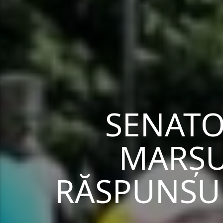
SENATO
MARȘU
RĂSPUNSUL