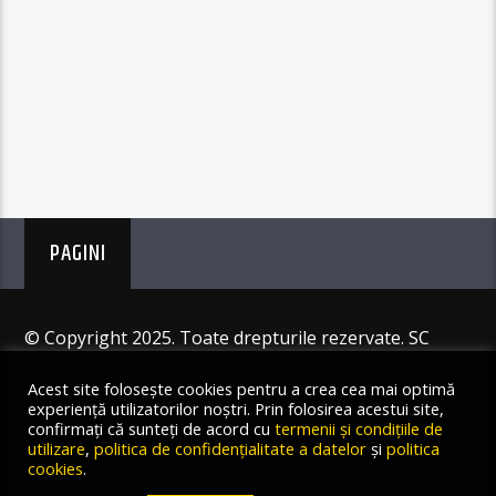
PAGINI
© Copyright 2025. Toate drepturile rezervate. SC
Angus Resources SRL
Acest site folosește cookies pentru a crea cea mai optimă
experiență utilizatorilor noștri. Prin folosirea acestui site,
confirmați că sunteți de acord cu
termenii și condițiile de
utilizare
,
politica de confidențialitate a datelor
și
politica
cookies
.