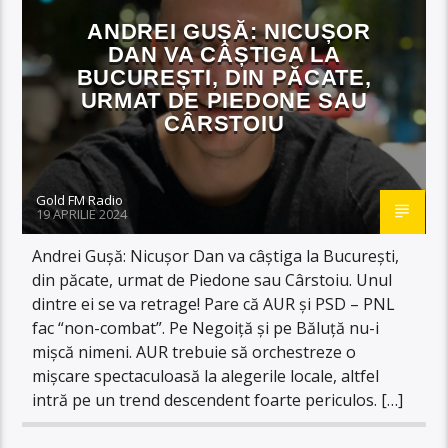
ANDREI GUȘĂ: NICUȘOR
DAN VA CÂȘTIGA LA
BUCUREȘTI, DIN PĂCATE,
URMAT DE PIEDONE SAU
CÂRSTOIU
Gold FM Radio
19 APRILIE 2024
Andrei Gușă: Nicușor Dan va câștiga la București,
din păcate, urmat de Piedone sau Cârstoiu. Unul
dintre ei se va retrage! Pare că AUR și PSD – PNL
fac “non-combat”. Pe Negoiță și pe Băluță nu-i
mișcă nimeni. AUR trebuie să orchestreze o
mișcare spectaculoasă la alegerile locale, altfel
intră pe un trend descendent foarte periculos. […]