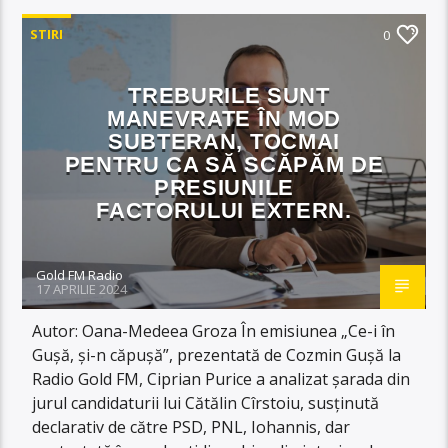
STIRI
0
TREBURILE SUNT
MANEVRATE ÎN MOD
SUBTERAN, TOCMAI
PENTRU CA SĂ SCĂPĂM DE
PRESIUNILE
FACTORULUI EXTERN.
Gold FM Radio
17 APRILIE 2024
Autor: Oana-Medeea Groza În emisiunea „Ce-i în
Gușă, și-n căpușă”, prezentată de Cozmin Gușă la
Radio Gold FM, Ciprian Purice a analizat șarada din
jurul candidaturii lui Cătălin Cîrstoiu, susținută
declarativ de către PSD, PNL, Iohannis, dar