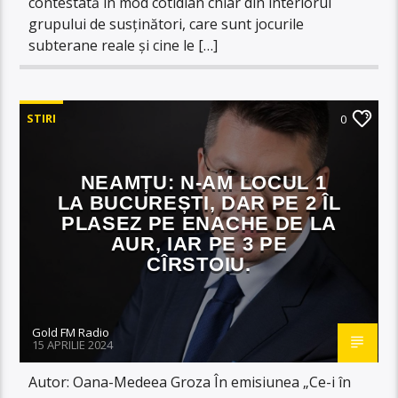
contestată în mod cotidian chiar din interiorul
grupului de susținători, care sunt jocurile
subterane reale și cine le […]
STIRI
0
NEAMȚU: N-AM LOCUL 1
LA BUCUREȘTI, DAR PE 2 ÎL
PLASEZ PE ENACHE DE LA
AUR, IAR PE 3 PE
CÎRSTOIU.
Gold FM Radio
15 APRILIE 2024
Autor: Oana-Medeea Groza În emisiunea „Ce-i în