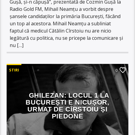
Gușă, și-n căpușă”, prezentată de Cozmin Gușă la
Radio Gold FM, Mihail Neamțu a vorbit despre
șansele candidaților la primăria București, făcând
un top al acestora. Mihail Neamțu a subliniat
faptul că medicul Cătălin Cîrstoiu nu are nicio
legătură cu politica, nu se pricepe la comunicare și
nu […]
STIRI
0
GHILEZAN: LOCUL 1 LA
BUCUREȘTI E NICUȘOR,
URMAT DE CÎRSTOIU ȘI
PIEDONE