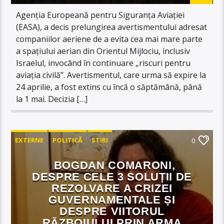
Agenția Europeană pentru Siguranța Aviației
(EASA), a decis prelungirea avertismentului adresat
companiilor aeriene de a evita cea mai mare parte
a spațiului aerian din Orientul Mijlociu, inclusiv
Israelul, invocând în continuare „riscuri pentru
aviația civilă”. Avertismentul, care urma să expire la
24 aprilie, a fost extins cu încă o săptămână, până
la 1 mai. Decizia […]
EXTERNE
POLITICĂ
STIRI
0
BOGDAN COMARONI,
DESPRE CELE 3 SOLUȚII DE
REZOLVARE A CRIZEI
GUVERNAMENTALE ȘI
DESPRE VIITORUL
RĂZBOIULUI PRIN ARMA