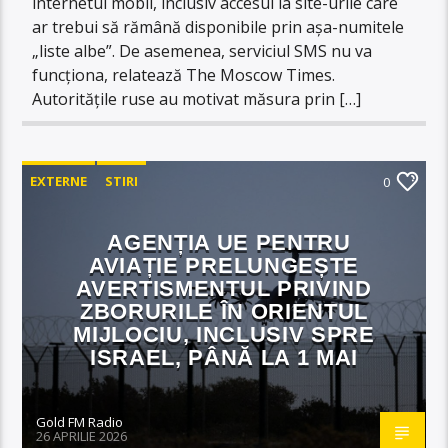
internetul mobil, inclusiv accesul la site-urile care
ar trebui să rămână disponibile prin așa-numitele
„liste albe”. De asemenea, serviciul SMS nu va
funcționa, relatează The Moscow Times.
Autoritățile ruse au motivat măsura prin […]
EXTERNE
STIRI
0
AGENȚIA UE PENTRU
AVIAȚIE PRELUNGEȘTE
AVERTISMENTUL PRIVIND
ZBORURILE ÎN ORIENTUL
MIJLOCIU, INCLUSIV SPRE
ISRAEL, PÂNĂ LA 1 MAI
Gold FM Radio
26 APRILIE 2026