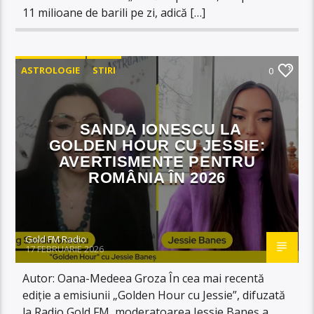
11 milioane de barili pe zi, adică […]
ASTROLOGIE
STIRI
0
SANDA IONESCU LA
GOLDEN HOUR CU JESSIE:
AVERTISMENTE PENTRU
ROMÂNIA ÎN 2026
Gold FM Radio
17 FEBRUARIE 2026
Autor: Oana-Medeea Groza În cea mai recentă
ediție a emisiunii „Golden Hour cu Jessie”, difuzată
la Radio Gold FM, moderatoarea Jessie Baneș a