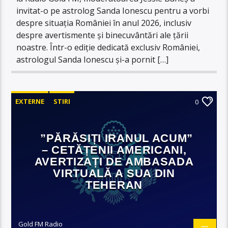
invitat-o pe astrolog Sanda Ionescu pentru a vorbi
despre situația României în anul 2026, inclusiv
despre avertismente și binecuvântări ale țării
noastre. Într-o ediție dedicată exclusiv României,
astrologul Sanda Ionescu și-a pornit […]
EXTERNE
STIRI
0
”PĂRĂSIȚI IRANUL ACUM”
– CETĂȚENII AMERICANI,
AVERTIZAȚI DE AMBASADA
VIRTUALĂ A SUA DIN
TEHERAN
Gold FM Radio