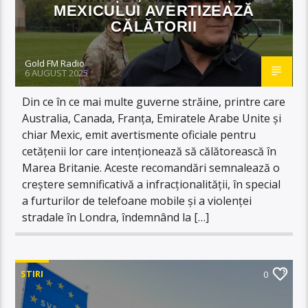
MEXICULUI AVERTIZEAZĂ
CĂLĂTORII
Gold FM Radio
6 AUGUST 2025
Din ce în ce mai multe guverne străine, printre care
Australia, Canada, Franța, Emiratele Arabe Unite și
chiar Mexic, emit avertismente oficiale pentru
cetățenii lor care intenționează să călătorească în
Marea Britanie. Aceste recomandări semnalează o
creștere semnificativă a infracționalității, în special
a furturilor de telefoane mobile și a violenței
stradale în Londra, îndemnând la […]
STIRI
0