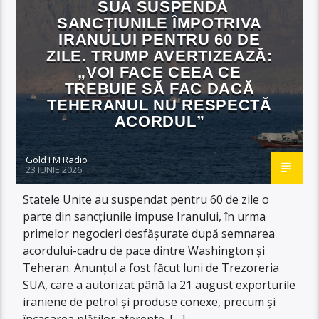
SUA SUSPENDĂ
SANCȚIUNILE ÎMPOTRIVA
IRANULUI PENTRU 60 DE
ZILE. TRUMP AVERTIZEAZĂ:
„VOI FACE CEEA CE
TREBUIE SĂ FAC DACĂ
TEHERANUL NU RESPECTĂ
ACORDUL”
Gold FM Radio
23 IUNIE 2026
Statele Unite au suspendat pentru 60 de zile o
parte din sancțiunile impuse Iranului, în urma
primelor negocieri desfășurate după semnarea
acordului-cadru de pace dintre Washington și
Teheran. Anunțul a fost făcut luni de Trezoreria
SUA, care a autorizat până la 21 august exporturile
iraniene de petrol și produse conexe, precum și
încasarea plăților aferente. […]