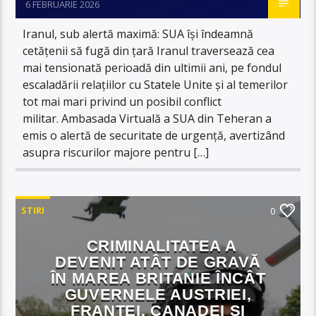
6 FEBRUARIE 2026
Iranul, sub alertă maximă: SUA își îndeamnă
cetățenii să fugă din țară Iranul traversează cea
mai tensionată perioadă din ultimii ani, pe fondul
escaladării relațiilor cu Statele Unite și al temerilor
tot mai mari privind un posibil conflict
militar. Ambasada Virtuală a SUA din Teheran a
emis o alertă de securitate de urgență, avertizând
asupra riscurilor majore pentru […]
STIRI
0
CRIMINALITATEA A
DEVENIT ATÂT DE GRAVĂ
ÎN MAREA BRITANIE ÎNCÂT
GUVERNELE AUSTRIEI,
FRANȚEI, CANADEI ȘI