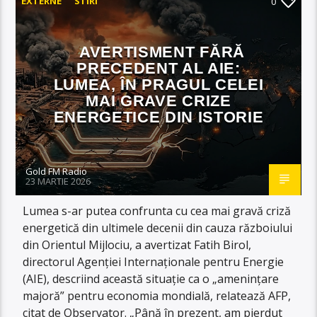
EXTERNE
STIRI
0
AVERTISMENT FĂRĂ
PRECEDENT AL AIE:
LUMEA, ÎN PRAGUL CELEI
MAI GRAVE CRIZE
ENERGETICE DIN ISTORIE
Gold FM Radio
23 MARTIE 2026
Lumea s-ar putea confrunta cu cea mai gravă criză
energetică din ultimele decenii din cauza războiului
din Orientul Mijlociu, a avertizat Fatih Birol,
directorul Agenției Internaționale pentru Energie
(AIE), descriind această situație ca o „amenințare
majoră” pentru economia mondială, relatează AFP,
citat de Observator. „Până în prezent, am pierdut