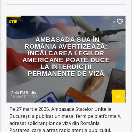
STIRI
0
AMBASADA SUA ÎN
ROMÂNIA AVERTIZEAZĂ:
ÎNCĂLCAREA LEGILOR
AMERICANE POATE DUCE
LA INTERDICȚII
PERMANENTE DE VIZĂ
Gold FM Radio
28 MARTIE 2025
Pe 27 martie 2025, Ambasada Statelor Unite la
București a publicat un mesaj ferm pe platforma X,
adresat solicitanților de viză din România.
Postarea, care a atras rapid atenția publicului,