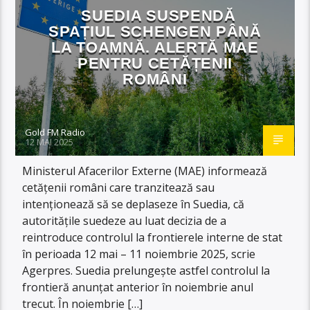
SUEDIA SUSPENDĂ
SPAȚIUL SCHENGEN PÂNĂ
LA TOAMNĂ. ALERTĂ MAE
PENTRU CETĂȚENII
ROMÂNI
Gold FM Radio
12 MAI 2025
Ministerul Afacerilor Externe (MAE) informează
cetăţenii români care tranzitează sau
intenţionează să se deplaseze în Suedia, că
autorităţile suedeze au luat decizia de a
reintroduce controlul la frontierele interne de stat
în perioada 12 mai – 11 noiembrie 2025, scrie
Agerpres. Suedia prelungește astfel controlul la
frontieră anunțat anterior în noiembrie anul
trecut. În noiembrie […]