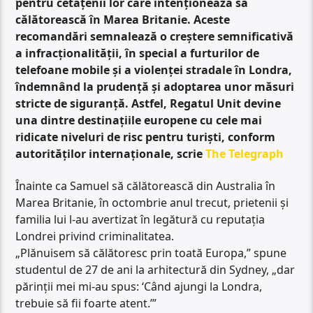
pentru cetățenii lor care intenționează să
călătorească în Marea Britanie. Aceste
recomandări semnalează o creștere semnificativă
a infracționalității, în special a furturilor de
telefoane mobile și a violenței stradale în Londra,
îndemnând la prudență și adoptarea unor măsuri
stricte de siguranță. Astfel, Regatul Unit devine
una dintre destinațiile europene cu cele mai
ridicate niveluri de risc pentru turiști, conform
autorităților internaționale, scrie
The Telegraph
Înainte ca Samuel să călătorească din Australia în
Marea Britanie, în octombrie anul trecut, prietenii și
familia lui l-au avertizat în legătură cu reputația
Londrei privind criminalitatea.
„Plănuisem să călătoresc prin toată Europa,” spune
studentul de 27 de ani la arhitectură din Sydney, „dar
părinții mei mi-au spus: ‘Când ajungi la Londra,
trebuie să fii foarte atent.’”