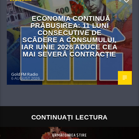
ECONOMIA CONTINUĂ
PRĂBUȘIREA: 11 LUNI
CONSECUTIVE DE
SCĂDERE A CONSUMULUI,
IAR IUNIE 2026 ADUCE CEA
MAI SEVERĂ CONTRACȚIE
Gold FM Radio
6 AUGUST 2026
CONTINUAȚI LECTURA
URMĂTOAREA ȘTIRE