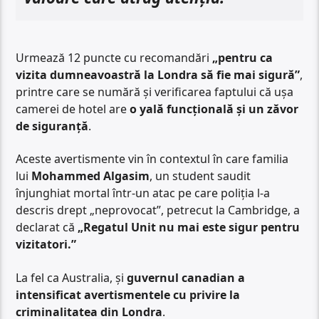
Urmează 12 puncte cu recomandări
„pentru ca
vizita dumneavoastră la Londra să fie mai sigură”
,
printre care se numără și verificarea faptului că ușa
camerei de hotel are
o yală funcțională și un zăvor
de siguranță
.
Aceste avertismente vin în contextul în care familia
lui
Mohammed Algasim
, un student saudit
înjunghiat mortal într-un atac pe care poliția l-a
descris drept „neprovocat”, petrecut la Cambridge, a
declarat că
„Regatul Unit nu mai este sigur pentru
vizitatori.”
La fel ca Australia, și
guvernul canadian a
intensificat avertismentele cu privire la
criminalitatea din Londra
.