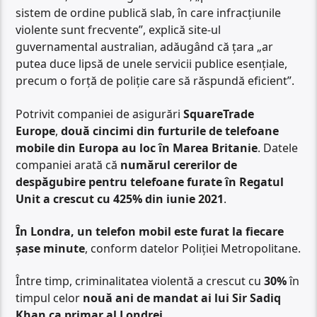
sistem de ordine publică slab, în care infracțiunile
violente sunt frecvente”, explică site-ul
guvernamental australian, adăugând că țara „ar
putea duce lipsă de unele servicii publice esențiale,
precum o forță de poliție care să răspundă eficient”.
Potrivit companiei de asigurări
SquareTrade
Europe
,
două cincimi din furturile de telefoane
mobile din Europa au loc în Marea Britanie
. Datele
companiei arată că
numărul cererilor de
despăgubire pentru telefoane furate în Regatul
Unit a crescut cu 425% din iunie 2021
.
În Londra, un telefon mobil este furat la fiecare
șase minute
, conform datelor Poliției Metropolitane.
Între timp, criminalitatea violentă a crescut cu
30%
în
timpul celor
nouă ani de mandat ai lui Sir Sadiq
Khan ca primar al Londrei
.