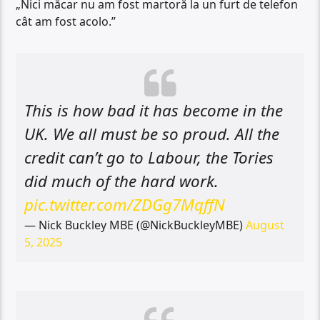
„Nici măcar nu am fost martoră la un furt de telefon
cât am fost acolo.”
This is how bad it has become in the
UK. We all must be so proud. All the
credit can’t go to Labour, the Tories
did much of the hard work.
pic.twitter.com/ZDGg7MqffN
— Nick Buckley MBE (@NickBuckleyMBE)
August
5, 2025