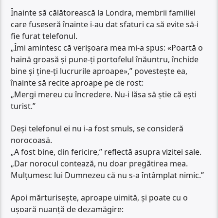
Înainte să călătorească la Londra, membrii familiei
care fuseseră înainte i-au dat sfaturi ca să evite să-i
fie furat telefonul.
„Îmi amintesc că verișoara mea mi-a spus: «Poartă o
haină groasă și pune-ți portofelul înăuntru, închide
bine și ține-ți lucrurile aproape»,” povestește ea,
înainte să recite aproape pe de rost:
„Mergi mereu cu încredere. Nu-i lăsa să știe că ești
turist.”
Deși telefonul ei nu i-a fost smuls, se consideră
norocoasă.
„A fost bine, din fericire,” reflectă asupra vizitei sale.
„Dar norocul contează, nu doar pregătirea mea.
Mulțumesc lui Dumnezeu că nu s-a întâmplat nimic.”
Apoi mărturisește, aproape uimită, și poate cu o
ușoară nuanță de dezamăgire: