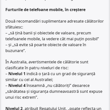
Furturile de telefoane mobile, în creștere
Două recomandări suplimentare adresate călătorilor
sfătuiesc:
– „să țină banii și obiectele de valoare, precum
telefoanele mobile, la vedere cât mai puțin posibil”
– și „să evite să poarte obiecte de valoare în
buzunare”.
În Australia, avertismentele de călătorie sunt
clasificate în patru niveluri de risc:
–
Nivelul 1
indică o țară cu un grad de siguranță
similar cu cel al Australiei;
–
Nivelul 4
înseamnă „nu călătoriți” deoarece
„sănătatea și siguranța dumneavoastră sunt expuse
unui risc extrem”.
Nivelul 2
, atribuit Regatului Unit, „poate reflecta un