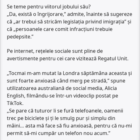
Se teme pentru viitorul jobului său?
„Da, există o îngrijorare,” admite, înainte să sugereze
că „ar trebui să stricăm legislația privind imigrația” și
că „persoanele care comit infracțiuni trebuie
pedepsite.”
Pe internet, rețelele sociale sunt pline de
avertismente pentru cei care vizitează Regatul Unit.
„Tocmai m-am mutat la Londra săptămâna aceasta și
sunt foarte anxioasă când merg pe stradă,” spune
utilizatoarea australiană de social media, Alicia
English, filmându-se într-un videoclip postat pe
TikTok.
„Se pare că tuturor li se fură telefoanele, oamenii
trec pe biciclete și ți le smulg pur și simplu din
mâini… asta mă face să fiu anxioasă, pentru că nu-mi
permit să-mi cumpăr un telefon nou acum.”