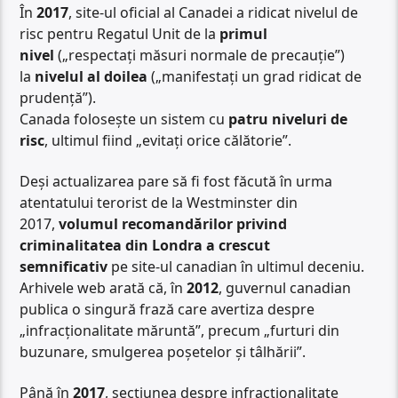
În
2017
, site-ul oficial al Canadei a ridicat nivelul de
risc pentru Regatul Unit de la
primul
nivel
(„respectați măsuri normale de precauție”)
la
nivelul al doilea
(„manifestați un grad ridicat de
prudență”).
Canada folosește un sistem cu
patru niveluri de
risc
, ultimul fiind „evitați orice călătorie”.
Deși actualizarea pare să fi fost făcută în urma
atentatului terorist de la Westminster din
2017,
volumul recomandărilor privind
criminalitatea din Londra a crescut
semnificativ
pe site-ul canadian în ultimul deceniu.
Arhivele web arată că, în
2012
, guvernul canadian
publica o singură frază care avertiza despre
„infracționalitate măruntă”, precum „furturi din
buzunare, smulgerea poșetelor și tâlhării”.
Până în
2017
, secțiunea despre infracționalitate