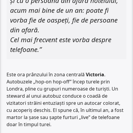
și cu o persoană din afara hotelului,
acum mai bine de un an: poate fi
vorba fie de oaspeți, fie de persoane
din afară.
Cel mai frecvent este vorba despre
telefoane.”
Este ora prânzului în zona centrală
Victoria
.
Autobuzele „hop-on hop-off” încep turele prin
Londra, pline cu grupuri numeroase de turiști. Un
steward al unui autobuz conduce o coadă de
vizitatori străini entuziaști spre un autocar colorat,
cu acoperiș deschis. El spune că, în ultimul an, a fost
martor la șase sau șapte furturi „live” de telefoane
doar în timpul turei.