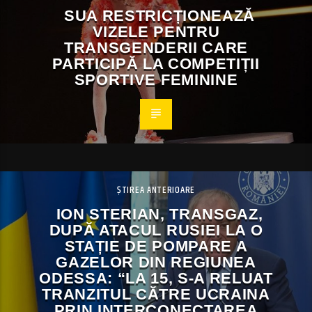
SUA RESTRICȚIONEAZĂ
VIZELE PENTRU
TRANSGENDERII CARE
PARTICIPĂ LA COMPETIȚII
SPORTIVE FEMININE
ȘTIREA ANTERIOARE
ION STERIAN, TRANSGAZ,
DUPĂ ATACUL RUSIEI LA O
STAȚIE DE POMPARE A
GAZELOR DIN REGIUNEA
ODESSA: “LA 15, S-A RELUAT
TRANZITUL CĂTRE UCRAINA
PRIN INTERCONECTAREA