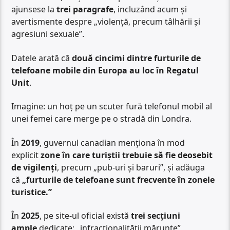
ajunsese la
trei paragrafe
, incluzând acum și
avertismente despre „violență, precum tâlhării și
agresiuni sexuale”.
Datele arată că
două cincimi dintre furturile de
telefoane mobile din Europa au loc în Regatul
Unit
.
Imagine: un hoț pe un scuter fură telefonul mobil al
unei femei care merge pe o stradă din Londra.
În
2019
, guvernul canadian menționa în mod
explicit
zone în care turiștii trebuie să fie deosebit
de vigilenți
, precum „pub-uri și baruri”, și adăuga
că
„furturile de telefoane sunt frecvente în zonele
turistice.”
În
2025
, pe site-ul oficial există
trei secțiuni
ample
dedicate: „infracționalității mărunte”,