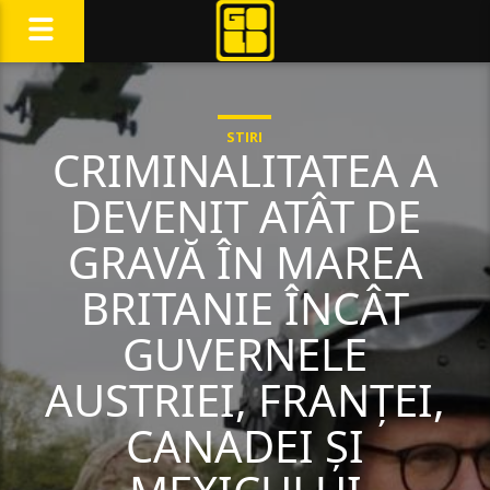
STIRI
CRIMINALITATEA A
DEVENIT ATÂT DE
GRAVĂ ÎN MAREA
BRITANIE ÎNCÂT
GUVERNELE
AUSTRIEI, FRANȚEI,
CANADEI ȘI